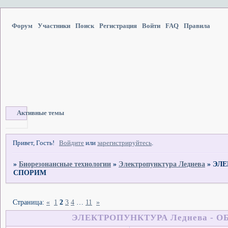
Форум
Участники
Поиск
Регистрация
Войти
FAQ
Правила
Активные темы
Привет, Гость!
Войдите
или
зарегистрируйтесь
.
»
Биорезонансные технологии
»
Электропунктура Леднева
»
ЭЛЕ
СПОРИМ
Страница:
«
1
2
3
4
…
11
»
ЭЛЕКТРОПУНКТУРА Леднева - 