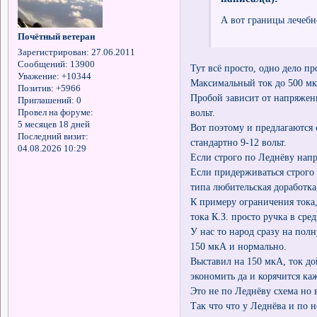
А вот границы лечебно
Почётный ветеран
Зарегистрирован
: 27.06.2011
Сообщений:
13900
Тут всё просто, одно дело пр
Уважение:
+10344
Максимальный ток до 500 м
Позитив:
+5966
Пробой зависит от напряжени
Приглашений:
0
вольт.
Провел на форуме:
5 месяцев 18 дней
Вот поэтому и предлагаются 
Последний визит:
стандартно 9-12 вольт.
04.08.2026 10:29
Если строго по Леднёву напр
Если придерживаться строго 
типа любительская доработка
К примеру ограничения тока,
тока К.З. просто ручка в сре
У нас то народ сразу на пол
150 мкА и нормально.
Выставил на 150 мкА, ток до
экономить да и корячится каж
Это не по Леднёву схема но 
Так что что у Леднёва и по 