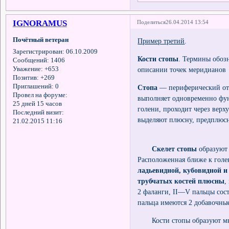
IGNORAMUS
Поделиться
26.04.2014 13:54
Почётный ветеран
Пример третий
.
Зарегистрирован
: 06.10.2009
Кости стопы
. Термины обоз
Сообщений:
1406
Уважение:
+653
описании точек меридиано
Позитив:
+269
Приглашений:
0
Стопа
— периферический отд
Провел на форуме:
выполняет одновременно фун
25 дней 15 часов
голени, проходит через верх
Последний визит:
выделяют плюсну, предплюсн
21.02.2015 11:16
Скелет стопы
образуют 
Расположенная ближе к гол
ладьевидной, кубовидной и
трубчатых костей плюсны
,
2 фаланги, II—V пальцы сост
пальца имеются 2 добавочные
Кости стопы образуют мног