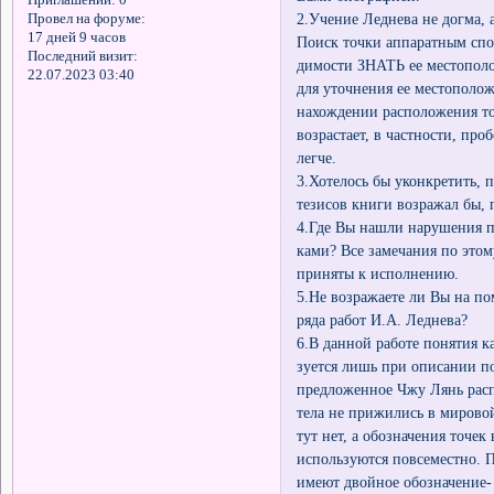
2.Учение Леднева не догма, 
Провел на форуме:
17 дней 9 часов
Поиск точки аппаратным спо
Последний визит:
димости ЗНАТЬ ее местопол
22.07.2023 03:40
для уточнения ее местополо
нахождении расположения то
возрастает, в частности, про
легче.
3.Хотелось бы уконкретить, п
тезисов книги возражал бы, 
4.Где Вы нашли нарушения п
ками? Все замечания по это
приняты к исполнению.
5.Не возражаете ли Вы на п
ряда работ И.А. Леднева?
6.В данной работе понятия к
зуется лишь при описании п
предложенное Чжу Лянь рас
тела не прижились в мирово
тут нет, а обозначения точе
используются повсеместно. 
имеют двойное обозначение- 