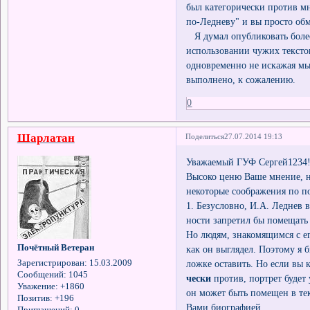
был категорически против мн
по-Ледневу" и вы просто об
Я думал опубликовать более
использовании чужих тексто
одновременно не искажая мы
выполнено, к сожалению.
0
Шарлатан
Поделиться
27.07.2014 19:13
Уважаемый ГУФ Сергей1234
Высоко ценю Ваше мнение, н
некоторые соображения по п
1. Безусловно, И.А. Леднев 
ности запретил бы помещать 
Но людям, знакомящимся с е
Почётный Ветеран
как он выглядел. Поэтому я 
Зарегистрирован
: 15.03.2009
ложке оставить. Но если вы
Сообщений:
1045
чески
против, портрет будет 
Уважение:
+1860
он может быть помещен в тек
Позитив:
+196
Вами биографией.
Приглашений:
0