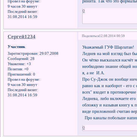
ринита. Так что это формаль
Провел на форуме:
9 часов 30 минут
0
Последний визит:
31.08.2014 16:59
Сергей1234
Поделиться
12.08.2014 00:59
Участник
Уважаемый ГУФ Шарлатан!
Леднев на мой взгляд был бы 
Зарегистрирован
: 29.07.2008
Сообщений:
28
Он чётко высказался насчёт 
Уважение:
+3
необходимо знание общей но
Позитив:
+0
я, а не И.А.
Приглашений:
0
Про Су-Джок он вообще ничег
Провел на форуме:
9 часов 30 минут
равно как и наоборот - его 
Последний визит:
всех" входит в противоречие
31.08.2014 16:59
Леднева, либо включаете его
обложку и называя книгу к п
виде приложений считаю ве
Про каналы побольше напи
0