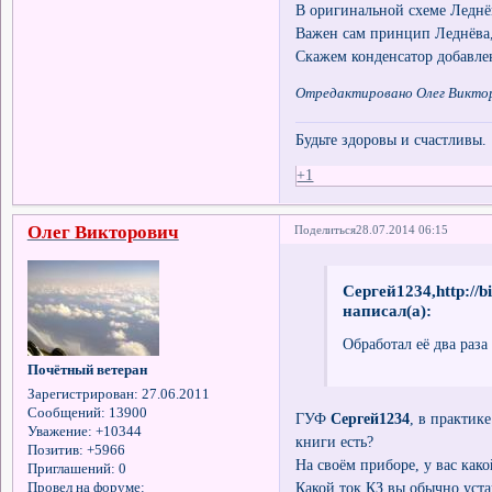
В оригинальной схеме Леднёва
Важен сам принцип Леднёва,
Скажем конденсатор добавлен
Отредактировано Олег Викторо
Будьте здоровы и счастливы.
+1
Олег Викторович
Поделиться
28.07.2014 06:15
Сергей1234,http://b
написал(а):
Обработал её два раза
Почётный ветеран
Зарегистрирован
: 27.06.2011
Сообщений:
13900
ГУФ
Сергей1234
, в практик
Уважение:
+10344
книги есть?
Позитив:
+5966
На своём приборе, у вас как
Приглашений:
0
Какой ток КЗ вы обычно уста
Провел на форуме: