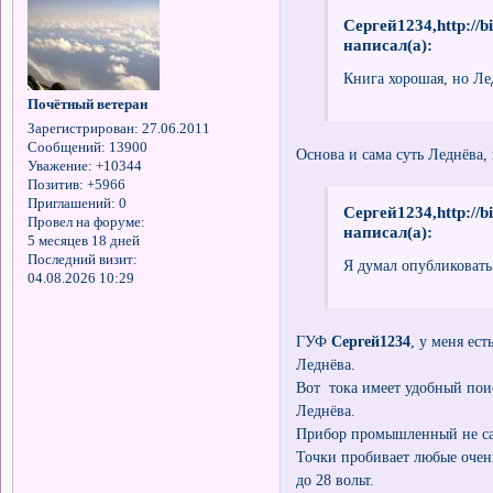
Сергей1234,http://b
написал(а):
Книга хорошая, но Ле
Почётный ветеран
Зарегистрирован
: 27.06.2011
Сообщений:
13900
Основа и сама суть Леднёва,
Уважение:
+10344
Позитив:
+5966
Приглашений:
0
Сергей1234,http://b
Провел на форуме:
написал(а):
5 месяцев 18 дней
Последний визит:
Я думал опубликовать 
04.08.2026 10:29
ГУФ
Сергей1234
, у меня ес
Леднёва.
Вот тока имеет удобный пои
Леднёва.
Прибор промышленный не с
Точки пробивает любые очень
до 28 вольт.