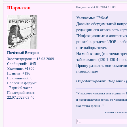
Шарлатан
Поделиться
04.08.2014 19:09
Уважаемые ГУФы!
Давайте обсудим такой вопро
редакции его атласа есть кар
"Инфекционные и аллергичес
ринит" в разделе "ЛОР - заб
ные наборы точек.
Почётный Ветеран
На мой взгляд (и с точки зр
Зарегистрирован
: 15.03.2009
заболевание (J30.1-J30.4 по
Сообщений:
1045
Прошу развеять мои сомнен
Уважение:
+1860
невежеством.
Позитив:
+196
Приглашений:
0
Отредактировано Шарлатан (0
Провел на форуме:
17 дней 9 часов
Последний визит:
"У каждого человека есть горизонт. 
22.07.2023 03:40
и превращается в точку, то человек и
моя точка зрения..."
кто-то из великих ф
+1