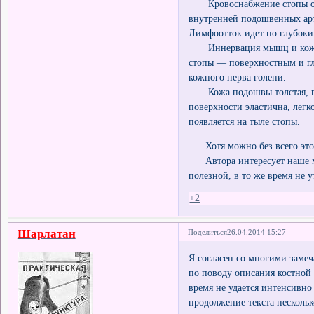
Кровоснабжение стопы осущ
внутренней подошвенных арт
Лимфоотток идет по глубоки
Иннервация мышц и кожи п
стопы — поверхностным и г
кожного нерва голени.
Кожа подошвы толстая, гру
поверхности эластична, легк
появляется на тыле стопы.
Хотя можно без всего этог
Автора интересует наше мне
полезной, в то же время не у
+2
Шарлатан
Поделиться
26.04.2014 15:27
Я согласен со многими за
по поводу описания костной 
время не удается интенсивно
продолжение текста нескольк