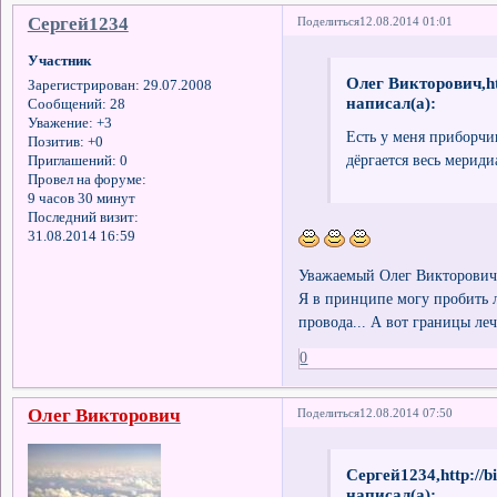
Сергей1234
Поделиться
12.08.2014 01:01
Участник
Олег Викторович,ht
Зарегистрирован
: 29.07.2008
написал(а):
Сообщений:
28
Уважение:
+3
Есть у меня приборчик
Позитив:
+0
дёргается весь мериди
Приглашений:
0
Провел на форуме:
9 часов 30 минут
Последний визит:
31.08.2014 16:59
Уважаемый Олег Викторович
Я в принципе могу пробить лю
провода... А вот границы леч
0
Олег Викторович
Поделиться
12.08.2014 07:50
Сергей1234,http://b
написал(а):