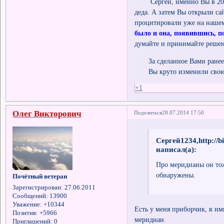
Сергей, именно Вы в 2008
деда. А затем Вы открыли с
процитировали уже на нашем
было и она, появившись, п
думайте и принимайте реше
За сделанное Вами ранее –
Вы круто изменили свою ж
+1
Олег Викторович
Поделиться
28.07.2014 17:50
Сергей1234,http://b
написал(а):
Про меридианы он тож
обнаружены.
Почётный ветеран
Зарегистрирован
: 27.06.2011
Сообщений:
13900
Уважение:
+10344
Есть у меня приборчик, в имп
Позитив:
+5966
меридиан.
Приглашений:
0