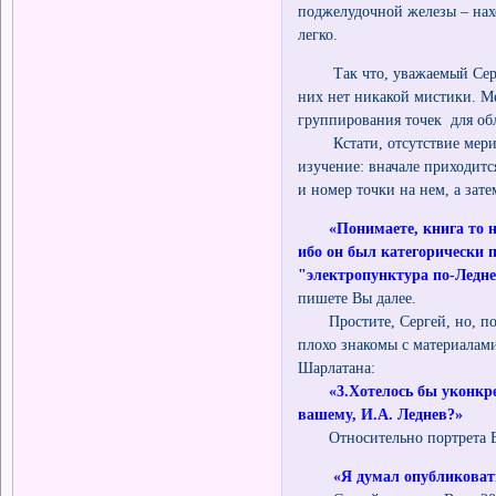
поджелудочной железы – нахо
легко.
Так что, уважаемый Сергей
них нет никакой мистики. Ме
группирования точек для об
Кстати, отсутствие мериди
изучение: вначале приходит
и номер точки на нем, а зат
«Понимаете, книга то н
ибо он был категорически п
"электропунктура по-Ледне
пишете Вы далее.
Простите, Сергей, но, по-в
плохо знакомы с материалам
Шарлатана:
«3.Хотелось бы уконкре
вашему, И.А. Леднев?»
Относительно портрета Ва
«Я думал опубликовать