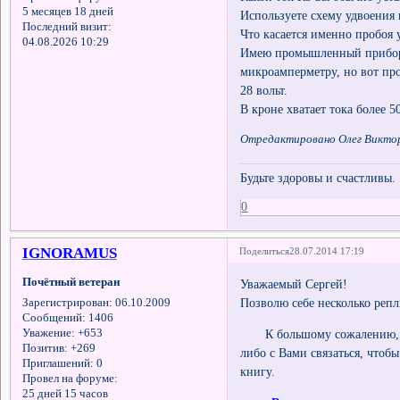
5 месяцев 18 дней
Используете схему удвоения
Последний визит:
Что касается именно пробоя у
04.08.2026 10:29
Имею промышленный прибор 
микроамперметру, но вот про
28 вольт.
В кроне хватает тока более 
Отредактировано Олег Викторо
Будьте здоровы и счастливы.
0
IGNORAMUS
Поделиться
28.07.2014 17:19
Почётный ветеран
Уважаемый Сергей!
Позволю себе несколько репл
Зарегистрирован
: 06.10.2009
Сообщений:
1406
Уважение:
+653
К большому сожалению, посл
Позитив:
+269
либо с Вами связаться, чтоб
Приглашений:
0
книгу.
Провел на форуме:
25 дней 15 часов