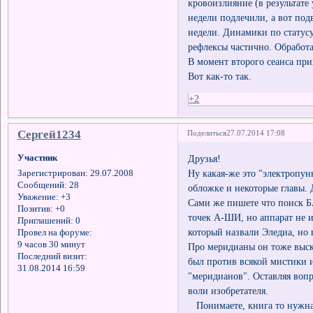
кровоизлияние (в результате
недели подлечили, а вот по
недели. Динамики по статусу 
рефлексы частично. Обработа
В момент второго сеанса пр
Вот как-то так.
+2
Сергей1234
Поделиться
27.07.2014 17:08
Участник
Друзья!
Ну какая-же это "электропун
Зарегистрирован
: 29.07.2008
Сообщений:
28
обложке и некоторые главы. 
Уважение:
+3
Сами же пишете что поиск Б
Позитив:
+0
точек А-ШИ, но аппарат не и
Приглашений:
0
который назвали Эледиа, но 
Провел на форуме:
9 часов 30 минут
Про меридианы он тоже выск
Последний визит:
был против всякой мистики и
31.08.2014 16:59
"меридианов". Оставляя вопр
воли изобретателя.
Понимаете, книга то нужная,