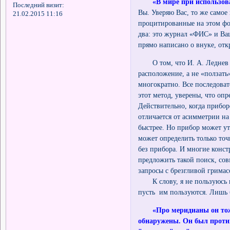
«В мире при использов
Последний визит:
Вы. Уверяю Вас, то же самое
21.02.2015 11:16
процитированные на этом фо
два: это журнал «ФИС» и Ваш
прямо написано о внуке, о
О том, что И. А. Леднев п
расположение, а не «ползать
многократно. Все последовате
этот метод, уверены, что оп
Действительно, когда прибор
отличается от асимметрии на
быстрее. Но прибор может у
может определить только то
без прибора. И многие конс
предложить такой поиск, со
запросы с брезгливой гримас
К слову, я не пользуюсь по
пусть им пользуются. Лишь 
«Про меридианы он тож
обнаружены. Он был против