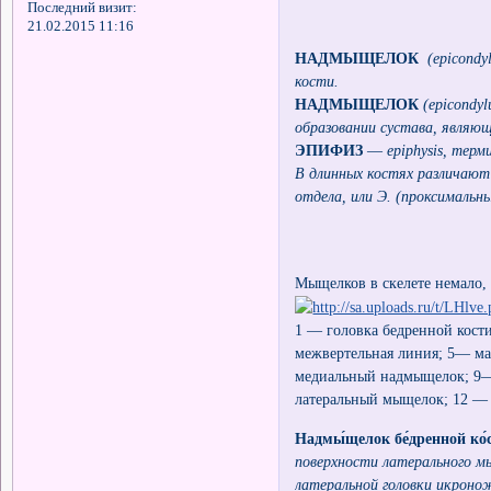
Последний визит:
21.02.2015 11:16
НАДМЫЩЕЛОК
(epicond
кости.
НАДМЫЩЕЛОК
(epicondy
образовании сустава, являю
ЭПИФИЗ
—
epiphysis, тер
В длинных костях различают с
отдела, или Э. (проксималь
Мыщелков в скелете немало, 
1 — головка бедренной кост
межвертельная линия; 5— ма
медиальный надмыщелок; 9—
латеральный мыщелок; 12 — 
Надмы́щелок бе́дренной ко́
поверхности латерального м
латеральной головки икроно