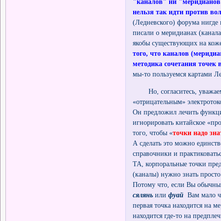
"каналов" ни "меридианов"
нельзя так идти против во
(Ледневского) форума нигде 
писали о меридианах (канала
якобы существующих на коже
того, что каналов (меридиа
методика сочетания точек 
мы-то пользуемся картами Л
Но, согласитесь, уважаемы
«отрицательным» электротоко
Он предложил лечить функц
игнорировать китайское «про
того, чтобы «
точки надо зна
А сделать это можно единст
справочники и практиковатьс
ТА, корпоральные точки пре
(каналы) нужно знать просто
Потому что, если Вы обычный
сялянь
или
фуай
Вам мало ч
первая точка находится на м
находится где-то на предпле