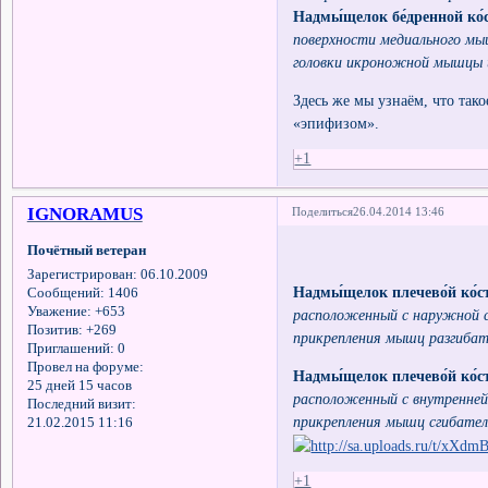
Надмы́щелок бе́дренной ко́
поверхности медиального мы
головки икроножной мышцы и
Здесь же мы узнаём, что тако
«эпифизом».
+1
IGNORAMUS
Поделиться
26.04.2014 13:46
Почётный ветеран
Зарегистрирован
: 06.10.2009
Надмы́щелок плечево́й ко́
Сообщений:
1406
Уважение:
+653
расположенный с наружной с
Позитив:
+269
прикрепления мышц разгибате
Приглашений:
0
Провел на форуме:
Надмы́щелок плечево́й ко́с
25 дней 15 часов
расположенный с внутренней
Последний визит:
прикрепления мышц сгибателе
21.02.2015 11:16
+1