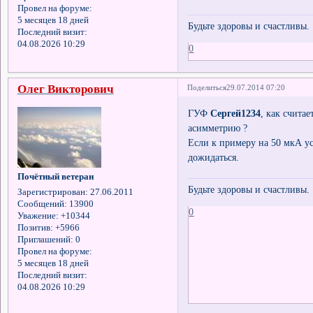
Провел на форуме:
5 месяцев 18 дней
Будьте здоровы и счастливы.
Последний визит:
04.08.2026 10:29
0
Олег Викторович
Поделиться
29.07.2014 07:20
ГУФ
Сергей1234
, как счита
асимметрию ?
Если к примеру на 50 мкА у
дожидаться.
Почётный ветеран
Будьте здоровы и счастливы.
Зарегистрирован
: 27.06.2011
Сообщений:
13900
0
Уважение:
+10344
Позитив:
+5966
Приглашений:
0
Провел на форуме:
5 месяцев 18 дней
Последний визит:
04.08.2026 10:29