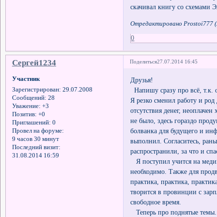
скачивал книгу со схемами 
Отредактировано Prostoi777 (
0
Сергей1234
Поделиться
27.07.2014 16:45
Участник
Друзья!
Напишу сразу про всё, т.к. 
Зарегистрирован
: 29.07.2008
Сообщений:
28
Я резко сменил работу и род 
Уважение:
+3
отсутствия денег, неоплачен
Позитив:
+0
не было, здесь гораздо проду
Приглашений:
0
болванка для будущего и ин
Провел на форуме:
9 часов 30 минут
выполнил. Согласитесь, рань
Последний визит:
распространили, за что и спа
31.08.2014 16:59
Я поступил учится на медици
необходимо. Также для прод
практика, практика, практик
творится в провинции с зарп
свободное время.
Теперь про поднятые темы.