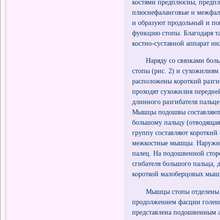
костями предплюсны, предпл
плюснефаланговые и межфала
и образуют продольный и по
функцию стопы. Благодаря т
костно-суставной аппарат ни
Наряду со связками больша
стопы (рис. 2) и сухожилия
расположены короткий разги
проходят сухожилия передне
длинного разгибателя пальц
Мышцы подошвы составляют 
большому пальцу (отводящая
группу составляют короткий
межкостные мышцы. Наружна
палец. На подошвенной стор
сгибателя большого пальца, 
короткой малоберцовых мышц
Мышцы стопы отделены дру
продолжением фасции голени
представлена подошвенным а