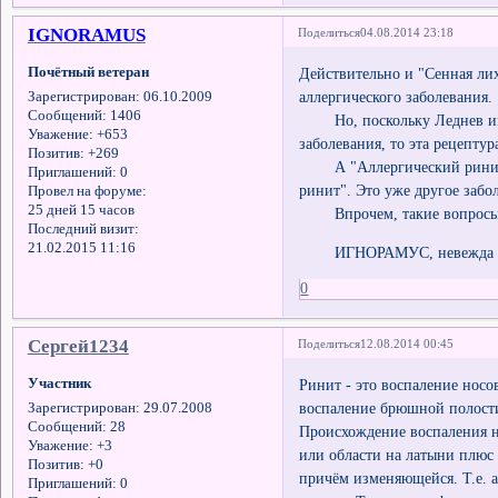
IGNORAMUS
Поделиться
04.08.2014 23:18
Почётный ветеран
Действительно и "Сенная ли
аллергического заболевания.
Зарегистрирован
: 06.10.2009
Сообщений:
1406
Но, поскольку Леднев имен
Уважение:
+653
заболевания, то эта рецептур
Позитив:
+269
А "Аллергический ринит" 
Приглашений:
0
ринит". Это уже другое забол
Провел на форуме:
25 дней 15 часов
Впрочем, такие вопросы г
Последний визит:
21.02.2015 11:16
ИГНОРАМУС, невежда в 
0
Сергей1234
Поделиться
12.08.2014 00:45
Участник
Ринит - это воспаление носо
воспаление брюшной полости,
Зарегистрирован
: 29.07.2008
Сообщений:
28
Происхождение воспаления не
Уважение:
+3
или области на латыни плюс 
Позитив:
+0
причём изменяющейся. Т.е. а
Приглашений:
0