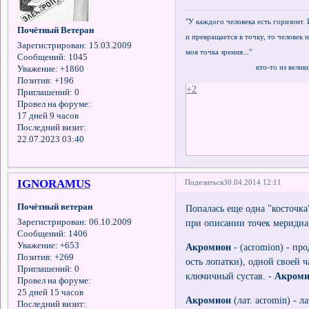
"У каждого человека есть горизонт. 
Почётный Ветеран
и превращается в точку, то человек и
Зарегистрирован
: 15.03.2009
моя точка зрения..."
Сообщений:
1045
кто-то из великих ф
Уважение:
+1860
Позитив:
+196
+2
Приглашений:
0
Провел на форуме:
17 дней 9 часов
Последний визит:
22.07.2023 03:40
IGNORAMUS
Поделиться
30.04.2014 12:11
Почётный ветеран
Попалась еще одна "косточка
при описании точек меридиан
Зарегистрирован
: 06.10.2009
Сообщений:
1406
Уважение:
+653
Акромион
- (acromion) - п
Позитив:
+269
ость лопатки), одной своей
Приглашений:
0
ключичный сустав. -
Акром
Провел на форуме:
25 дней 15 часов
Акромион
(лат. acromin) - 
Последний визит: