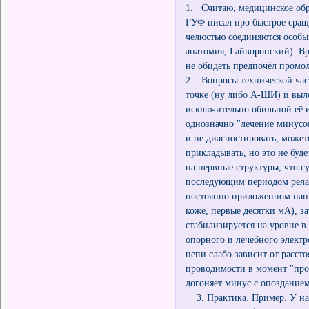
1. Считаю, медицинское обр
ГУФ писал про быстрое сраще
челюстью соединяются особы
анатомия, Гайворонский). Вра
не обидеть предпочёл промолч
2. Вопросы технической час
точке (ну либо А-ШИ) и выле
исключительно обильной её 
однозначно "лечение минусо
и не диагностировать, может
прикладывать, но это не буд
на нервные структуры, что с
последующим периодом релак
постоянно приложенном напря
коже, первые десятки мА), за
стабилизируется на уровне в
опорного и лечебного электр
цепи слабо зависит от расст
проводимости в момент "про
догоняет минус с опозданием
3. Практика. Пример. У нас