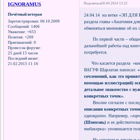
IGNORAMUS
Поделиться
26.04.2014 13:22
Почётный ветеран
24.04.14 на ветке «ЭП ДЛЯ 
раздела главы «Анатомия дл
Зарегистрирован
: 06.10.2009
Сообщений:
1406
обменяться мнениями об их 
Уважение:
+653
Позитив:
+269
По первой части – общие п
Приглашений:
0
дальнейшей работы над книго
Провел на форуме:
потребуется.
25 дней 15 часов
Последний визит:
Что касается раздела «кост
21.02.2015 11:16
ВАГУФ Шарлатан написал:
«
сочленений, как это принят
помощью иллюстраций) осн
детальное знакомство с ну
конкретных точек».
Вполне согласен с после
описании конкретных точе
однократно. Например,
«гор
(Шэнмэнь)
и ее действител
табакерка»
упоминается тол
Но некоторые детали и эле