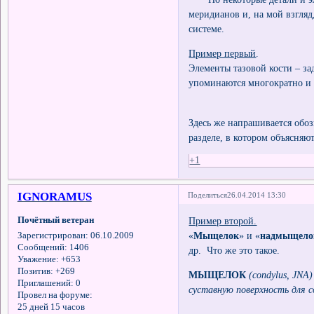
меридианов и, на мой взгляд
системе.
Пример первый
.
Элементы тазовой кости – за
упоминаются многократно и 
Здесь же напрашивается обо
разделе, в котором объясняю
+1
IGNORAMUS
Поделиться
26.04.2014 13:30
Почётный ветеран
Пример второй.
«
Мыщелок
» и «
надмыщело
Зарегистрирован
: 06.10.2009
Сообщений:
1406
др. Что же это такое.
Уважение:
+653
Позитив:
+269
МЫЩЕЛОК
(condylus, JN
Приглашений:
0
суставную поверхность для с
Провел на форуме:
25 дней 15 часов