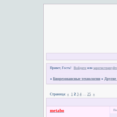
Привет, Гость!
Войдите
или
зарегистрируйт
»
Биорезонансные технологии
»
Другие
Страница:
«
1
2
3
4
…
25
»
metabo
По