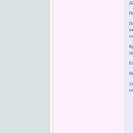
Д
П
П
и
с
К
у
Е
Н
1
с