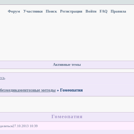
Форум
Участники
Поиск
Регистрация
Войти
FAQ
Правила
Активные темы
есь
.
 безмедикаментозные методы
»
Гомеопатия
Гомеопатия
делиться
27.10.2013 10:39