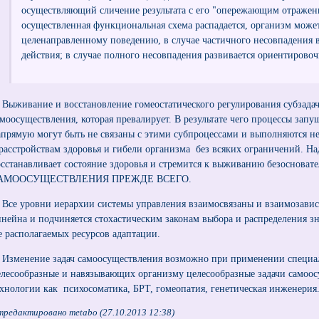
осуществляющий сличение результата с его "опережающим отражени
осуществленная функциональная схема распадается, организм может
целенаправленному поведению, в случае частичного несовпадения 
действия; в случае полного несовпадения развивается ориентировоч
) Выживание и восстановление гомеостатического регулирования субзад
амоосуществления, которая превалирует. В результате чего процессы за
апрямую могут быть не связаны с этими субпроцессами и выполняются не
 расстройствам здоровья и гибели организма без всяких ограничений. На
осстанавливает состояние здоровья и стремится к выживанию безос
АМООСУЩЕСТВЛЕНИЯ ПРЕЖДЕ ВСЕГО.
) Все уровни иерархии системы управления взаимосвязаны и взаимозавис
инейна и подчиняется стохастическим законам выбора и распределения зн
е располагаемых ресурсов адаптации.
) Изменение задач самоосуществления возможно при применении специ
елесообразные и навязывающих организму целесообразные задачи самоос
ехнологии как психосоматика, БРТ, гомеопатия, генетическая инженерия
тредактировано metabo (27.10.2013 12:38)