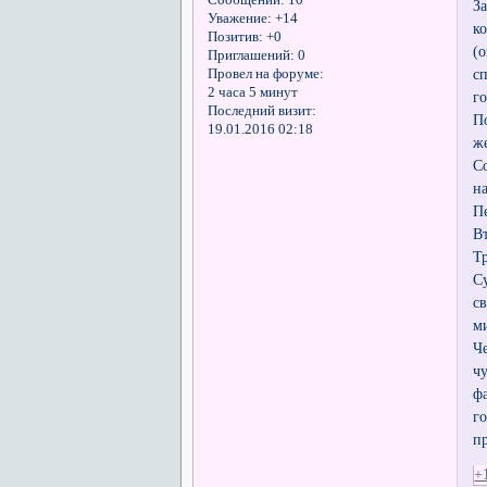
Сообщений:
10
З
Уважение:
+14
к
Позитив:
+0
(
Приглашений:
0
с
Провел на форуме:
2 часа 5 минут
г
Последний визит:
П
19.01.2016 02:18
ж
С
н
П
В
Т
С
с
м
Ч
ч
ф
г
п
+