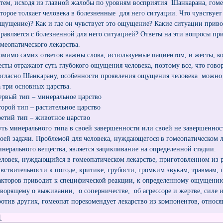
атем, исходя из главной жалобы по уровням восприятия Шанкарана, гоме
оторое толкает человека в болезненные для него ситуации. Что чувствуе
ощущение)? Как и где он чувствует это ощущение? Какие ситуации прив
правляется с болезненной для него ситуацией? Ответы на эти вопросы пр
омеопатического лекарства.
омимо самих ответов важны слова, используемые пациентом, и жесты, ко
есты отражают суть глубокого ощущения человека, поэтому все, что гово
огласно Шанкарану, особенности проявления ощущения человека можно р
а три основных царства.
ервый тип – минеральное царство
торой тип – растительное царство
ретий тип – животное царство
уть минерального типа в своей завершенности или своей не завершенн
воей задачи. Проблемой для человека, нуждающегося в гомеопатическом 
инерального вещества, является зацикливание на определенной стадии.
еловек, нуждающийся в гомеопатическом лекарстве, приготовленном из ра
увствительности к погоде, критике, грубости, громким звукам, травмам, 
акторов приводит к специфической реакции, к определенному ощущению
оворящему о выживании, о соперничестве, об агрессоре и жертве, силе 
ротив других, гомеопат порекомендует лекарство из компонентов, относ
1