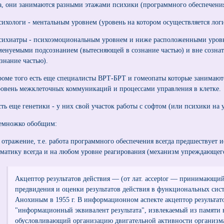
а, они занимаются разными этажами психики (программного обеспечения
сихологи - ментальным уровнем (уровень на котором осуществляется лог
сихиатры - психоэмоциональным уровнем и ниже расположенными уро
менуемыми подсознанием (вытесняющей в сознание частью) и вне сознат
ознание частью).
роме того есть еще специалисты ВРТ-БРТ и гомеопаты которые занимают
ровень межклеточных коммуникаций и процессами управления в клетке.
сть еще генетики - у них свой участок работы с софтом (или психики на у
емножко обобщим:
) отражение, т.е. работа программного обеспечения всегда предшествует
оматику всегда и на любом уровне реагирования (механизм упреждающего
Акцептор результатов действия — (от лат. acceptor — принимающ
предвидения и оценки результатов действия в функциональных сист
Анохиным в 1955 г. В информационном аспекте акцептор результато
"информационный эквивалент результата", извлекаемый из памяти 
обусловливающий организацию двигательной активности организма