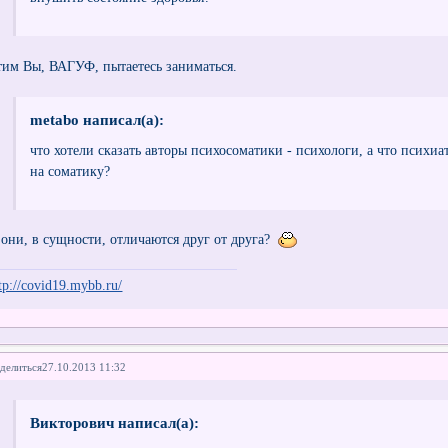
тим Вы, ВАГУФ, пытаетесь заниматься.
metabo написал(а):
что хотели сказать авторы психосоматики - психологи, а что психи
на соматику?
 они, в сущности, отличаются друг от друга?
tp://covid19.mybb.ru/
делиться
27.10.2013 11:32
Викторович написал(а):