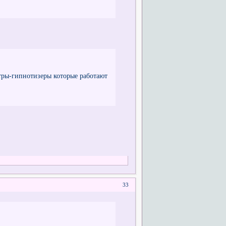
атры-гипнотизеры которые работают
33