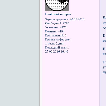
Почётный ветеран
К
Зарегистрирован
: 20.05.2010
р
Сообщений:
2785
а
Уважение:
+975
Позитив:
+194
И
Приглашений:
0
Провел на форуме:
го
1 месяц 2 дня
Последний визит:
И
27.06.2016 16:46
е
О
у
н