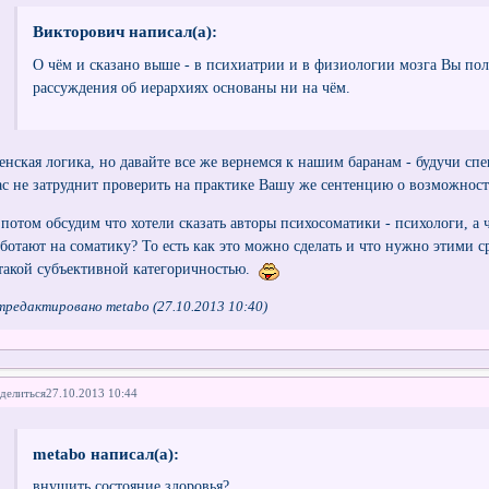
Викторович написал(а):
О чём и сказано выше - в психиатрии и в физиологии мозга Вы пол
рассуждения об иерархиях основаны ни на чём.
енская логика, но давайте все же вернемся к нашим баранам - будучи сп
ас не затруднит проверить на практике Вашу же сентенцию о возможност
 потом обсудим что хотели сказать авторы психосоматики - психологи, а
аботают на соматику? То есть как это можно сделать и что нужно этими 
 такой субъективной категоричностью.
тредактировано metabo (27.10.2013 10:40)
делиться
27.10.2013 10:44
metabo написал(а):
внушить состояние здоровья?