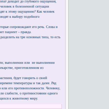
опат доходит до глубокого ощущения,
т человек в болезненной ситуации
одят к этому ощущению? Как человек
иводят к выбору подобного
торые сопровождают его речь. Слова и
рит пациент – правда.
азделить на три основных типа, то есть
ости; выполнении или не выполнении
лекарстве, приготовленном из
стения, будет говорить о своей
перемене температуры и так далее. Ряд
 или его противоположности. Человеку,
или слабости, о противостоянии одного
ящихся к животному миру.