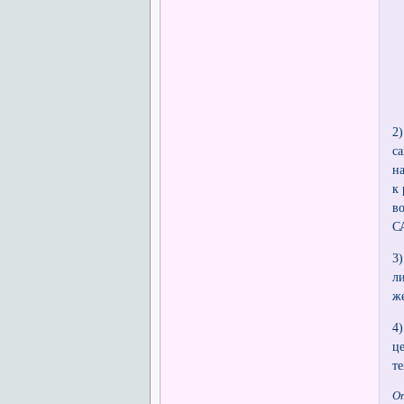
2
с
н
к
в
С
3
л
ж
4
ц
т
О