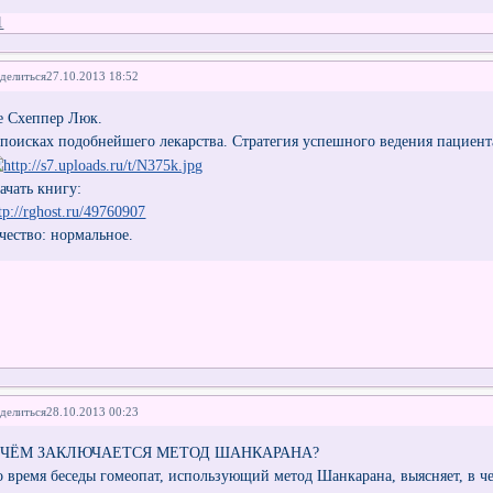
1
делиться
27.10.2013 18:52
е Схеппер Люк.
 поисках подобнейшего лекарства. Стратегия успешного ведения пациента
ачать книгу:
tp://rghost.ru/49760907
ачество: нормальное.
делиться
28.10.2013 00:23
 ЧЁМ ЗАКЛЮЧАЕТСЯ МЕТОД ШАНКАРАНА?
о время беседы гомеопат, использующий метод Шанкарана, выясняет, в че