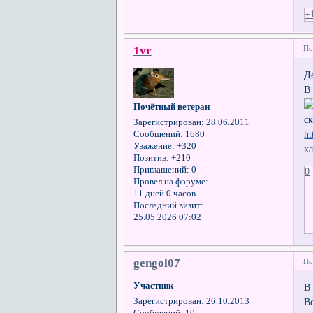
+
1vr
По
Д
В
Почётный ветеран
ск
Зарегистрирован
: 28.06.2011
ht
Сообщений:
1680
Уважение:
+320
к
Позитив:
+210
Приглашений:
0
0
Провел на форуме:
11 дней 0 часов
Последний визит:
25.05.2026 07:02
gengol07
По
Участник
В
В
Зарегистрирован
: 26.10.2013