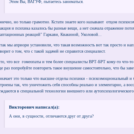
Этим Вы, ВАГУФ, пытаетесь заниматься.
онечно, но только грамотно. Кстати знаете кого называют отцом психосом
еакция и психика казалось бы разные вещи, а нет сначала отражение пот
даптационных реакций" Гаркави, Квакиной, Уколовой...
 так мы априори установили, что такая возможность вот так просто и на
ворит о том, что с такой задачей не справится специалист.
 то, что все гомеопаты и тем более специалисты ВРТ-БРТ кому-то что-т
ще раз попробуйте повторить такое внушение самостоятельно, что бы заве
значает это только что высшие отделы психики - психоэмоциональный и
строены так, что уничтожить себя способны реально и элементарно, а во
уждаются в специальной технологии внешнего или аутопсихологического
Викторович написал(а):
А они, в сущности, отличаются друг от друга?