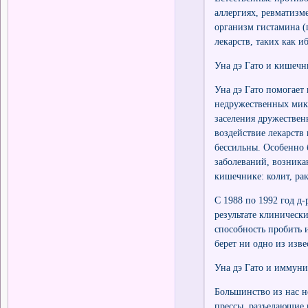
аллергиях, ревматизм
организм гистамина (
лекарств, таких как и
Уна дэ Гато и кишечн
Уна дэ Гато помогает
недружественных микр
заселения дружествен
воздействие лекарств 
бессильны. Особенно 
заболеваний, возника
кишечнике: колит, ра
С 1988 по 1992 год д
результате клиническ
способность пробить 
берет ни одно из изве
Уна дэ Гато и иммуни
Большинство из нас 
прессы, разъедающие 