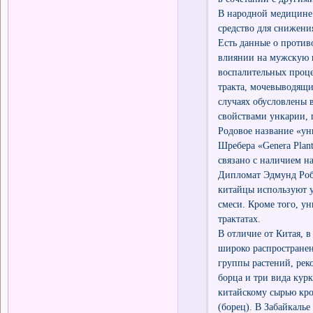
В народной медицине 
средство для снижени
Есть данные о против
влиянии на мужскую 
воспалительных проце
тракта, мочевыводящи
случаях обусловлены
свойствами ункарии,
Родовое название «ун
Шребера «Genera Plant
связано с наличием н
Дипломат Эдмунд Робе
китайцы используют у
смеси. Кроме того, у
трактатах.
В отличие от Китая, 
широко распространено
группы растений, рек
борца и три вида кур
китайскому сырью кро
(борец). В Забайкалье