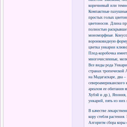
коричневый или темно
Компактные пазушные,
простых голых цветон
цветоносов. Длина пр
полностью раскрывшег
мономорфные. Конусов
воронковидную форму 
цветка ункарии клюво
Плод-коробочка имее
многочисленные, мелк
Все виды рода Ункари
странах тропической 
на Мадагаскаре, два 
североамериканского 
ареалом ее обитания 
Хубэй и др.), Япония,
ункарий, пять из них
В качестве лекарстве
кору стебля растения.
Алгоритм сбора коры 