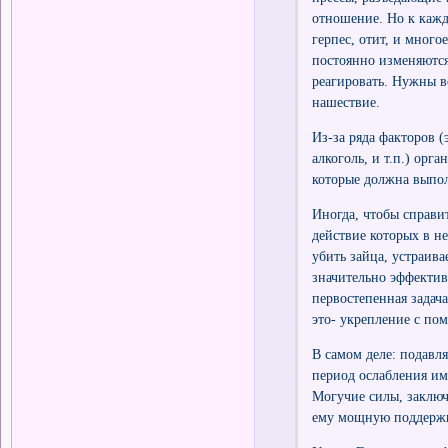
отношение. Но к кажд
герпес, отит, и мног
постоянно изменяются
реагировать. Нужны вс
нашествие.
Из-за ряда факторов (
алкоголь, и т.п.) орг
которые должна выпол
Иногда, чтобы справи
действие которых в не
убить зайца, устраива
значительно эффектив
первостепенная задач
это- укрепление с по
В самом деле: подавл
период ослабления им
Могучие силы, заключ
ему мощную поддержку