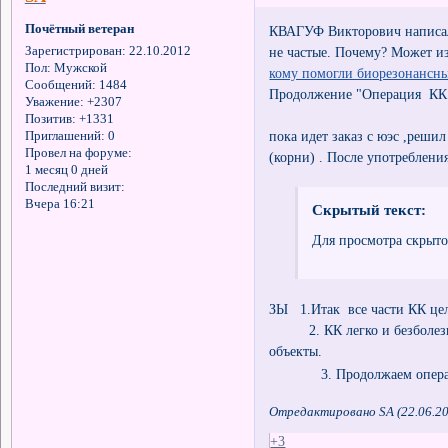
Почётный ветеран
КВАГУФ Викторович написал-
не частые. Почему? Может из
Зарегистрирован
: 22.10.2012
Пол:
Мужской
кому помогли биорезонансн
Сообщений:
1484
Продолжение "Операция КК "
Уважение:
+2307
Позитив:
+1331
пока идет заказ с юэс ,реши
Приглашений:
0
Провел на форуме:
(корни) . После употреблени
1 месяц 0 дней
Последний визит:
Вчера 16:21
Скрытый текст:
Для просмотра скрыто
ЗЫ 1.Итак все части КК це
2. КК легко и безболезне
объекты.
3. Продолжаем операцию
Отредактировано SA (22.06.20
+3