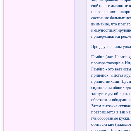
ещё не все активные в
направлениях - напри
состояние больных де
внимание, что препар
иммуностимулирующее
придерживаться реко
Про другие виды унка
Гамбир (лат. Uncaria 
произрастающее в Инд
Гамбир - это ветвист
прицепок. Листья кр
прилистниками. Цветк
сидящие на общих дли
загнутые дугой крючк
обрезают и ободранны
Затем вытяжка сгущае
превращается в так н
глыбообразные куски,
очень лёгкие (плавают
порошок. При раствор