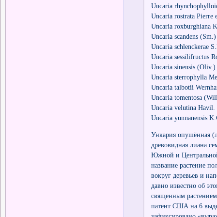
Uncaria rhynchophyllo
Uncaria rostrata Pierre 
Uncaria roxburghiana K
Uncaria scandens (Sm.)
Uncaria schlenckerae S
Uncaria sessilifructus R
Uncaria sinensis (Oliv.)
Uncaria sterrophylla M
Uncaria talbotii Wernh
Uncaria tomentosa (Wi
Uncaria velutina Havil.
Uncaria yunnanensis K.
Ункария опушённая (лат
древовидная лиана се
Южной и Центральной 
название растение по
вокруг деревьев и на
давно известно об эт
священным растением.
патент США на 6 выде
зафиксировано «выра