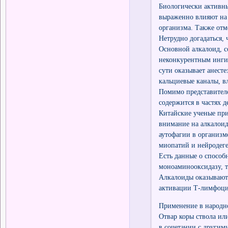
Биологически активны
выраженно влияют на
организма. Также от
Нетрудно догадаться,
Основной алкалоид, с
неконкурентным ингиб
сути оказывает анест
кальциевые каналы, в
Помимо представител
содержится в частях 
Китайские ученые при
внимание на алкалоид
аутофагии в организм
миопатий и нейродег
Есть данные о способ
моноаминооксидазу, т.
Алкалоиды оказывают
активации Т-лимфоци
Применение в народн
Отвар коры ствола ил
в сочетании с другим