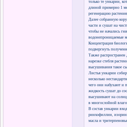
только те ункарии, ко
длиной примерно 1 ме
регенерацию растения
Далее собранную кор
части и сушат на чист
чтобы не начались гн
водонепроницаемые ме
Концентрация биологи
подвергнуть полученн
Также распространен 
нарезке стебля растен
высушивания такое сы
Листья ункарии собир
несколько нестандартн
чего они набухают и 
жидкость сушат до со
высушивают на солнце.
в многослойной влаг
В состав ункарии вхо
ринхофиллин, изоринх
масла и тритерпеновы