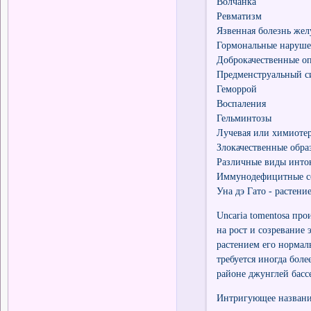
Волчанка
Ревматизм
Язвенная болезнь жел
Гормональные наруш
Доброкачественные оп
Предменструальный с
Геморрой
Воспаления
Гельминтозы
Лучевая или химиоте
Злокачественные обра
Различные виды инто
Иммунодефицитные со
Уна дэ Гато - растени
Uncaria tomentosa про
на рост и созревание
растением его нормаль
требуется иногда боле
районе джунглей басс
Интригующее название