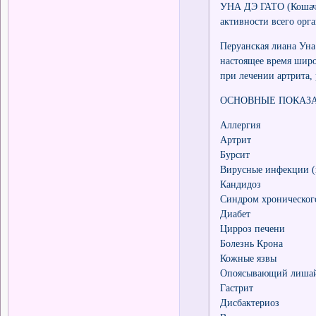
УНА ДЭ ГАТО (Кошачи
активности всего орг
Перуанская лиана Ун
настоящее время широ
при лечении артрита,
ОСНОВНЫЕ ПОКАЗА
Аллергия
Артрит
Бурсит
Вирусные инфекции (г
Кандидоз
Синдром хроническог
Диабет
Цирроз печени
Болезнь Крона
Кожные язвы
Опоясывающий лиша
Гастрит
Дисбактериоз