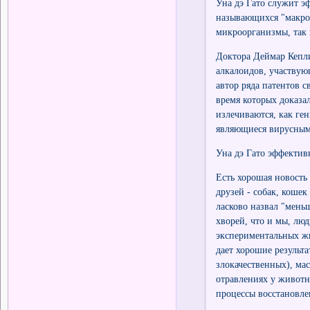
Уна дэ Гато служит э
называющихся "макроф
микроорганизмы, так 
Доктора Деймар Кепли
алкалоидов, участву
автор ряда патентов с
время которых доказал
излечиваются, как ген
являющиеся вирусным
Уна дэ Гато эффектив
Есть хорошая новость 
друзей - собак, коше
ласково назвал "мень
хворей, что и мы, люд
экспериментальных жи
дает хорошие результ
злокачественных), ма
отравлениях у животн
процессы восстановле