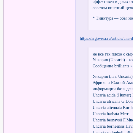
эффективен в дозах от
советом опытный цели
* Тинктура — обычно 
https://argovera.ru/article/una-
не все так плохо с сыр
Ункария (Uncaria) - к
Сообщение brilliants »
Ункария (лат. Uncaria
Африке и Южной Амер
информации базы данны
Uncaria acida (Hunter)
Uncaria africana G.Don
Uncaria attenuata Korth
Uncaria barbata Merr.
Uncaria bernaysii F.Mue
Uncaria borneensis Havi
Uncaria callophylla Bl