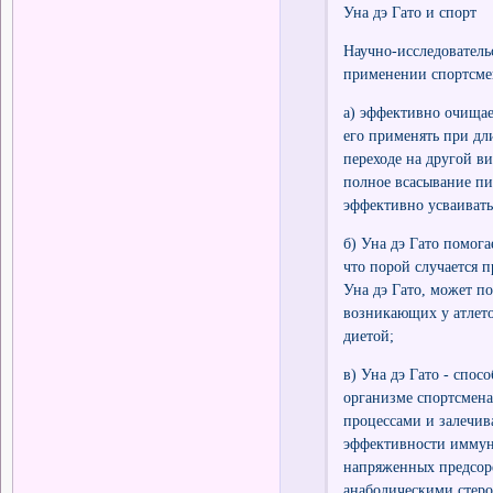
Уна дэ Гато и спорт
Научно-исследователь
применении спортсмен
а) эффективно очищае
его применять при д
переходе на другой в
полное всасывание пи
эффективно усваивать
б) Уна дэ Гато помога
что порой случается п
Уна дэ Гато, может п
возникающих у атлет
диетой;
в) Уна дэ Гато - спос
организме спортсмена,
процессами и залечива
эффективности иммунн
напряженных предсор
анаболическими стеро