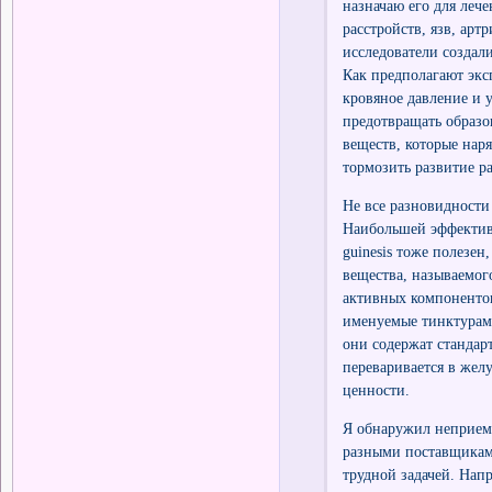
назначаю его для леч
расстройств, язв, арт
исследователи создал
Как предполагают экс
кровяное давление и у
предотвращать образо
веществ, которые нар
тормозить развитие ра
Не все разновидности
Наибольшей эффективн
guinesis тоже полезе
вещества, называемог
активных компонентов
именуемые тинктурами
они содержат стандарт
переваривается в жел
ценности.
Я обнаружил неприем
разными поставщиками
трудной задачей. Нап