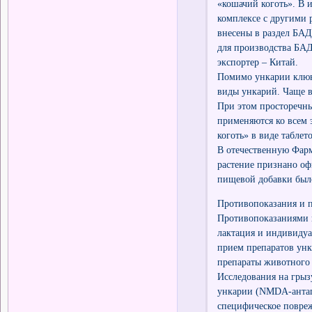
«кошачий коготь». В и
комплексе с другими 
внесены в раздел БА
для производства БАД
экспортер – Китай.
Помимо ункарии клюв
виды ункарий. Чаще все
При этом просторечны
применяются ко всем 
коготь» в виде таблет
В отечественную Фарм
растение признано оф
пищевой добавки было
Противопоказания и 
Противопоказаниями к
лактация и индивидуа
прием препаратов ун
препараты животного
Исследования на грыз
ункарии (NMDA-антаг
специфическое повреж