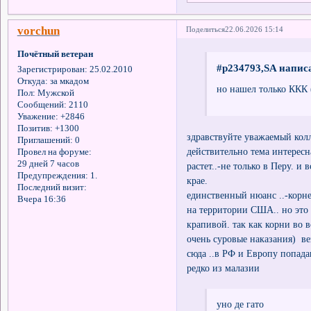
vorchun
Поделиться
22.06.2026 15:14
Почётный ветеран
#p234793,SA написа
Зарегистрирован
: 25.02.2010
Откуда:
за мкадом
но нашел только ККК 
Пол:
Мужской
Сообщений:
2110
Уважение:
+2846
Позитив:
+1300
здравствуйте уважаемый колл
Приглашений:
0
действительно тема интересна
Провел на форуме:
29 дней 7 часов
растет..-не только в Перу. 
Предупреждения:
1.
крае.
Последний визит:
единственный нюанс ..-корн
Вчера 16:36
на территории США.. но это 
крапивой. так как корни во 
очень суровые наказания) ве
сюда ..в РФ и Европу попада
редко из малазии
уно де гато