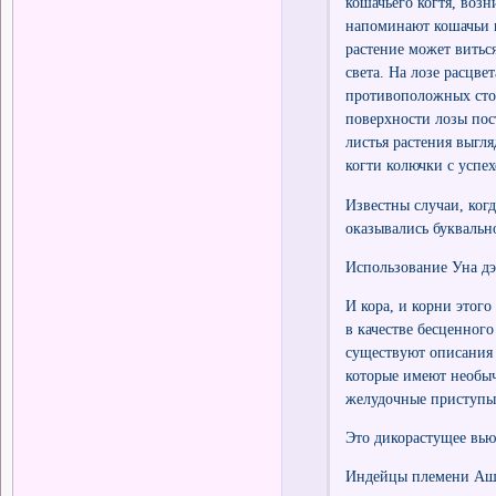
кошачьего когтя, воз
напоминают кошачьи 
растение может витьс
света. На лозе расцве
противоположных стор
поверхности лозы пос
листья растения выгля
когти колючки с успех
Известны случаи, ког
оказывались буквальн
Использование Уна дэ
И кора, и корни этог
в качестве бесценного
существуют описания о
которые имеют необыч
желудочные приступы,
Это дикорастущее вью
Индейцы племени Аша