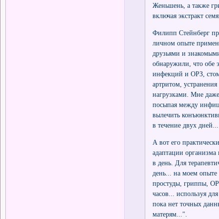
Женьшень, а также гр
включая экстракт сем
Филипп Стейнберг про
личном опыте примене
друзьями и знакомыми
обнаружили, что обе 
инфекций и ОРЗ, стом
артритом, устранени
нагрузками. Мне даже
посыпая между инфиц
вылечить конъюнктивит
в течение двух дней...
А вот его практическ
адаптации организма 
в день. Для терапевти
день... на моем опыте
простуды, гриппы, ОРЗ
часов... используя дл
пока нет точных данн
матерям...".