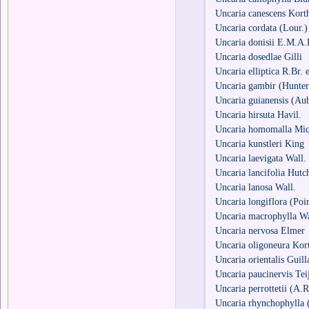
Uncaria canescens Kort
Uncaria cordata (Lour.)
Uncaria donisii E.M.A.P
Uncaria dosedlae Gilli
Uncaria elliptica R.Br.
Uncaria gambir (Hunte
Uncaria guianensis (Aub
Uncaria hirsuta Havil.
Uncaria homomalla Miq
Uncaria kunstleri King
Uncaria laevigata Wall
Uncaria lancifolia Hutc
Uncaria lanosa Wall.
Uncaria longiflora (Poir
Uncaria macrophylla Wa
Uncaria nervosa Elmer
Uncaria oligoneura Kor
Uncaria orientalis Guil
Uncaria paucinervis Te
Uncaria perrottetii (A.R
Uncaria rhynchophylla 