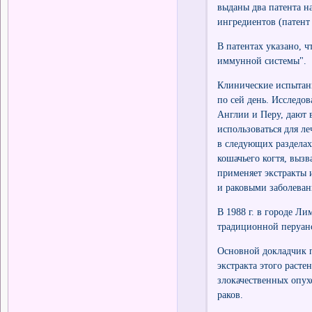
выданы два патента н
ингредиентов (патент
В патентах указано, 
иммунной системы".
Клинические испытани
по сей день. Исследо
Англии и Перу, дают 
использоваться для ле
в следующих разделах
кошачьего когтя, выз
применяет экстракты 
и раковыми заболеван
В 1988 г. в городе Л
традиционной перуан
Основной докладчик п
экстракта этого раст
злокачественных опух
раков.