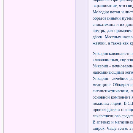
окрашивание, что сви
Молодые ветви и лист
образованными путём 
эпикатехина и их дим
внутрь, для примочек
дёсен. Местным насел
жвачки, а также как к
Ункария клюволистная 
клюволистная, гоу-тэн
Ункария – вечнозелен
напоминающими когот
Ункария – лечебное р
медицине. Обладает 
антипсихотическим, 
основной компонент я
пожилых людей. В США
производители позиц
лекарственного средс
В аптеках и магазина
широк. Чаще всего, э