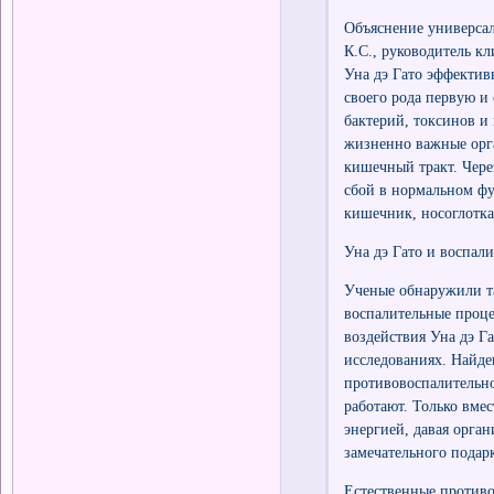
Объяснение универсал
К.С., руководитель кл
Уна дэ Гато эффектив
своего рода первую 
бактерий, токсинов и
жизненно важные орган
кишечный тракт. Чере
сбой в нормальном фу
кишечник, носоглотка
Уна дэ Гато и воспал
Ученые обнаружили та
воспалительные проце
воздействия Уна дэ Г
исследованиях. Найде
противовоспалительное
работают. Только вмес
энергией, давая орган
замечательного подар
Естественные противо