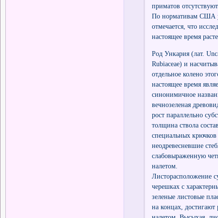
приматов отсутствуют
По нормативам США ун
отмечается, что иссле
настоящее время раст
Род Ункария (лат. Un
Rubiaceae) и насчитыв
отдельное колено этог
настоящее время явля
синонимичное название
вечнозеленая древовид
рост параллельно субс
толщина ствола состав
специальных крючков
неодревесневшие стеб
слабовыраженную чет
налетом.
Листорасположение с
черешках с характер
зеленые листовые пл
на концах, достигают 
налетом. Высыхая, ли