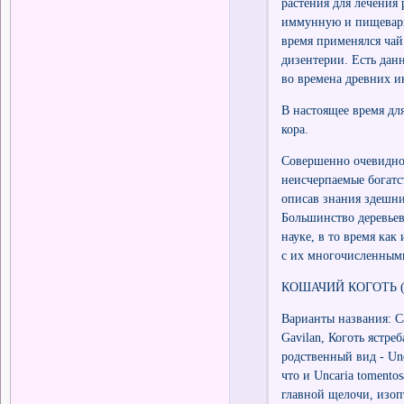
растения для лечения
иммунную и пищевари
время применялся чай 
дизентерии. Есть данн
во времена древних и
В настоящее время дл
кора.
Совершенно очевидно,
неисчерпаемые богатс
описав знания здешни
Большинство деревьев
науке, в то время как
с их многочисленным
КОШАЧИЙ КОГОТЬ 
Варианты названия: Cat
Gavilan, Коготь ястре
родственный вид - Unc
что и Uncaria toment
главной щелочи, изоп