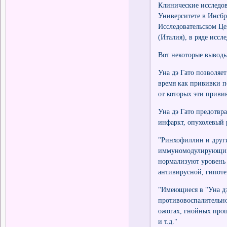
Клинические исследов
Университете в Инсбр
Исследовательском Це
(Италия), в ряде иссл
Вот некоторые выводы
Уна дэ Гато позволяе
время как прививки п
от которых эти приви
Уна дэ Гато предотвра
инфаркт, опухолевый 
"Ринхофиллин и други
иммуномодулирующим
нормализуют уровень
антивирусной, гипоте
"Имеющиеся в "Уна дэ
противовоспалительно
ожогах, гнойных проц
и т.д."