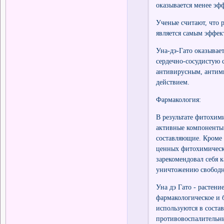
оказывается менее эф
Ученые считают, что р
является самым эффек
Уна-дэ-Гато оказывае
сердечно-сосудистую 
антивирусным, анти
действием.
Фармакология:
В результате фитохим
активные компоненты 
составляющие. Кроме 
ценных фитохимическ
зарекомендовал себя 
уничтожению свободн
Уна дэ Гато - растен
фармакологическое и 
используются в соста
противовоспалительны