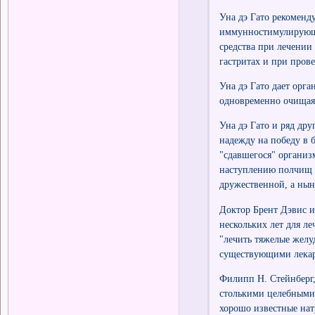
Уна дэ Гато рекоменд
иммунностимулирующее
средства при лечении 
гастритах и при пров
Уна дэ Гато дает орг
одновременно очищая 
Уна дэ Гато и ряд дру
надежду на победу в б
"сдавшегося" организ
наступлению полчищ м
дружественной, а нын
Доктор Брент Дэвис и
нескольких лет для ле
"лечить тяжелые желу
существующими лекар
Филипп Н. Стейнберг, 
столькими целебными 
хорошо известные нату