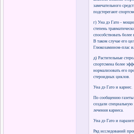
замечательного средс
подстерегают спортсм
г) Уна дэ Гато - мощн
степень травматическ
способствовать более
В таком случае его ц
Глюкозамином-плас и
д) Растительные стер
спортсмена более эфф
нормализовать его пр
стероидных циклов.
Уна дэ Гато и кариес.
По сообщению газеты 
создали специальную 
лечения кариеса.
Уна дэ Гато и парази
Ряд исследований про