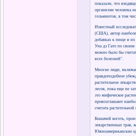
показали, что входящ
организме человека н
гельминтов, в том чис
Известный исследоват
(США), автор наиболе
добавках к пище и их
Уна дэ Гато по своим
можно было бы считат
всех болезней".
Многие люди, включая
правдоподобное убежд
растительное лекарств
лесов, пока еще не з
это мифическое растен
провозглашают наибол
считать растительной 
Кошачий коготь, прои
лекарственных трав, 
Южноамериканские цел