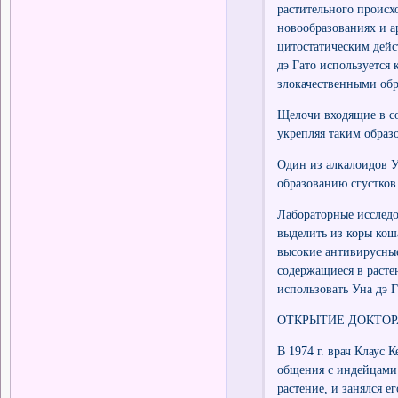
растительного происх
новообразованиях и ар
цитостатическим дейс
дэ Гато используется
злокачественными об
Щелочи входящие в со
укрепляя таким обра
Один из алкалоидов Ун
образованию сгустков
Лабораторные исследо
выделить из коры кош
высокие антивирусные
содержащиеся в расте
использовать Уна дэ 
ОТКРЫТИЕ ДОКТОР
В 1974 г. врач Клаус 
общения с индейцами 
растение, и занялся е