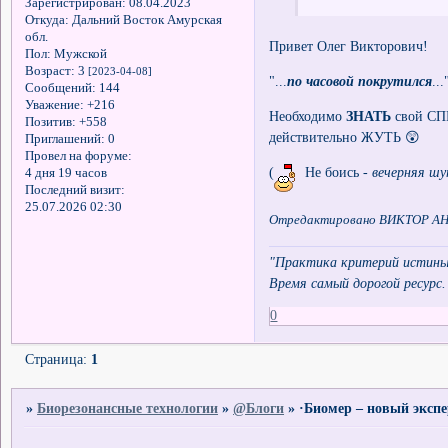
Зарегистрирован
: 08.04.2023
Откуда:
Дальний Восток Амурская
обл.
Привет Олег Викторович!
Пол:
Мужской
Возраст:
3
[2023-04-08]
"...
по часовой покрутился
...
Сообщений:
144
Уважение:
+216
Необходимо
ЗНАТЬ
свой СП
Позитив:
+558
действительно ЖУТЬ 😲
Приглашений:
0
Провел на форуме:
(
Не боись -
вечерняя ш
4 дня 19 часов
Последний визит:
25.07.2026 02:30
Отредактировано ВИКТОР АНА
"Практика критерий истины
Время самый дорогой ресурс.
0
Страница:
1
»
Биорезонансные технологии
»
@Блоги
»
·Биомер – новый эксп