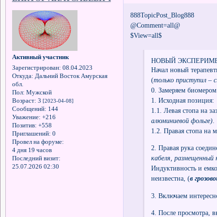
888TopicPost_Blog888
@Comment=all@
$View=all$
Активный участник
НОВЫЙ ЭКСПЕРИМ
Зарегистрирован
: 08.04.2023
Начал новый терапевт
Откуда:
Дальний Восток Амурская
(
только приступил – 
обл.
0. Замеряем биомером 
Пол:
Мужской
1. Исходная позиция:
Возраст:
3
[2023-04-08]
Сообщений:
144
1.1. Левая стопа на з
Уважение:
+216
алюминиевой фольге)
.
Позитив:
+558
1.2. Правая стопа на 
Приглашений:
0
Провел на форуме:
2. Правая рука соедин
4 дня 19 часов
кабеля, размещенный 
Последний визит:
25.07.2026 02:30
Индуктивность и емко
неизвестна, (
в грозо
3. Включаем интересн
4. После просмотра, 