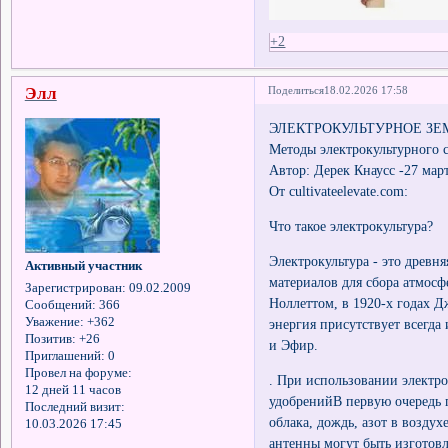
+2
Элл
Поделиться
18.02.2026 17:58
ЭЛЕКТРОКУЛЬТУРНОЕ З
Методы электрокультурного 
Автор: Дерек Кнаусс -27 мар
От cultivateelevate.com:
Что такое электрокультура?
Электрокультура - это древ
Активный участник
материалов для сбора атмосф
Зарегистрирован
: 09.02.2009
Ноллеттом, в 1920-х годах 
Сообщений:
366
Уважение:
+362
энергия присутствует всегда
Позитив:
+26
и Эфир.
Приглашений:
0
Провел на форуме:
. При использовании электр
12 дней 11 часов
удобренийВ первую очередь п
Последний визит:
облака, дождь, азот в возду
10.03.2026 17:45
антенны могут быть изготовл