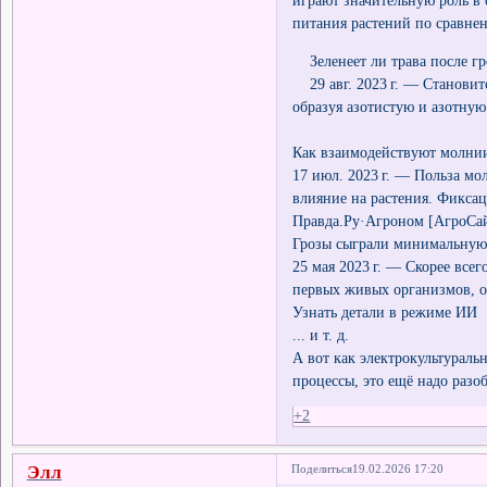
питания растений по сравн
Зеленеет ли трава после гро
29 авг. 2023 г. — Становится
образуя азотистую и азотную
Как взаимодействуют молнии
17 июл. 2023 г. — Польза м
влияние на растения. Фиксац
Правда.Ру·Агроном [АгроСа
Грозы сыграли минимальную 
25 мая 2023 г. — Скорее все
первых живых организмов, о 
Узнать детали в режиме ИИ
... и т. д.
А вот как электрокультураль
процессы, это ещё надо разоб
+2
Элл
Поделиться
19.02.2026 17:20