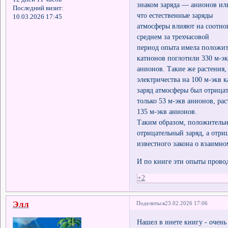
знаком заряда — анионов ил
Последний визит:
что естественные заряды
10.03.2026 17:45
атмосферы влияют на соотно
среднем за трехчасовой
период опыта имела положит
катионов поглотили 330 м-э
анионов. Такие же растения
электричества на 100 м-экв 
заряд атмосферы был отрицат
только 53 м-экв анионов, ра
135 м-экв анионов.
Таким образом, положитель
отрицательный заряд, а отри
известного закона о взаимн
И по книге эти опыты провод
+2
Элл
Поделиться
23.02.2026 17:06
Нашел в инете книгу - очень