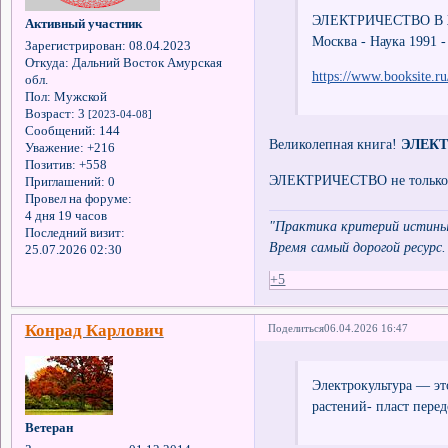
ЭЛЕКТРИЧЕСТВО В ЖИ
Активный участник
Москва - Наука 1991 -
Зарегистрирован
: 08.04.2023
Откуда:
Дальний Восток Амурская
https://www.booksite.r
обл.
Пол:
Мужской
Возраст:
3
[2023-04-08]
Сообщений:
144
Великолепная книга!
ЭЛЕКТ
Уважение:
+216
Позитив:
+558
ЭЛЕКТРИЧЕСТВО не только 
Приглашений:
0
Провел на форуме:
4 дня 19 часов
"Практика критерий истины
Последний визит:
Время самый дорогой ресурс.
25.07.2026 02:30
+5
Конрад Карлович
Поделиться
06.04.2026 16:47
Электрокультура — э
растений- пласт пере
Ветеран