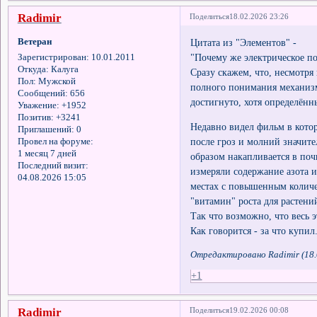
Radimir
Поделиться
18.02.2026 23:26
Ветеран
Цитата из "Элементов" -
"Почему же электрическое по
Зарегистрирован
: 10.01.2011
Откуда:
Калуга
Сразу скажем, что, несмотря
Пол:
Мужской
полного понимания механизм
Сообщений:
656
достигнуто, хотя определён
Уважение:
+1952
Позитив:
+3241
Недавно видел фильм в котор
Приглашений:
0
после гроз и молний значите
Провел на форуме:
1 месяц 7 дней
образом накапливается в поч
Последний визит:
измеряли содержание азота и
04.08.2026 15:05
местах с повышенным количес
"витамин" роста для растени
Так что возможно, что весь э
Как говорится - за что купил.
Отредактировано Radimir (18.
+1
Radimir
Поделиться
19.02.2026 00:08