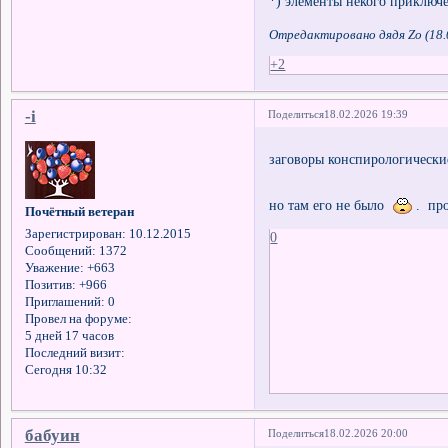
*) элементы некого приключ
Отредактировано дядя Zo (18.
+2
-i
Поделиться
18.02.2026 19:39
заговоры конспирологически
но там его не было
. про
Почётный ветеран
Зарегистрирован
: 10.12.2015
0
Сообщений:
1372
Уважение:
+663
Позитив:
+966
Приглашений:
0
Провел на форуме:
5 дней 17 часов
Последний визит:
Сегодня 10:32
бабуин
Поделиться
18.02.2026 20:00