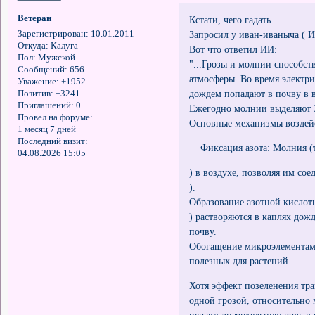
Ветеран
Кстати, чего гадать...
Запросил у иван-иваныча ( И
Зарегистрирован
: 10.01.2011
Откуда:
Калуга
Вот что ответил ИИ:
Пол:
Мужской
"...Грозы и молнии способс
Сообщений:
656
атмосферы. Во время электри
Уважение:
+1952
дождем попадают в почву в в
Позитив:
+3241
Приглашений:
0
Ежегодно молнии выделяют 3
Провел на форуме:
Основные механизмы воздей
1 месяц 7 дней
Последний визит:
Фиксация азота: Молния (те
04.08.2026 15:05
) в воздухе, позволяя им сое
).
Образование азотной кислоты
) растворяются в каплях дож
почву.
Обогащение микроэлементам
полезных для растений.
Хотя эффект позеленения тра
одной грозой, относительно
играют значительную роль в