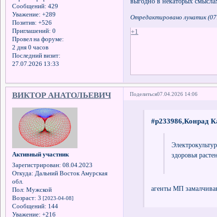
выгодно в некаторых смыслах
Сообщений:
429
Уважение:
+289
Отредактировано лунатик (07.
Позитив:
+526
Приглашений:
0
+1
Провел на форуме:
2 дня 0 часов
Последний визит:
27.07.2026 13:33
ВИКТОР АНАТОЛЬЕВИЧ
Поделиться
07.04.2026 14:06
#p233986,Конрад К
Электрокульту
Активный участник
здоровья расте
Зарегистрирован
: 08.04.2023
Откуда:
Дальний Восток Амурская
обл.
агенты МП замалчив
Пол:
Мужской
Возраст:
3
[2023-04-08]
Сообщений:
144
Уважение:
+216