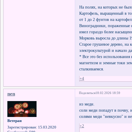
На полях, на которых не был
Картофель, выращенный в то
от 1 до 2 фунтов на картофел
Виноградники, пораженные 
имел гораздо более насыщен
Морковь выросла до длины 1
Старое грушевое дерево, на 
электрокультурой и начало д
* Все это без использования
магнетизм и земные токи зем
сталкиваемся.
+4
nen
Поделиться
18.02.2026 18:59
из меди.
соли меди попадут в почву, 
солями меди "невкусно" и не
Ветеран
+2
Зарегистрирован
: 15.03.2020