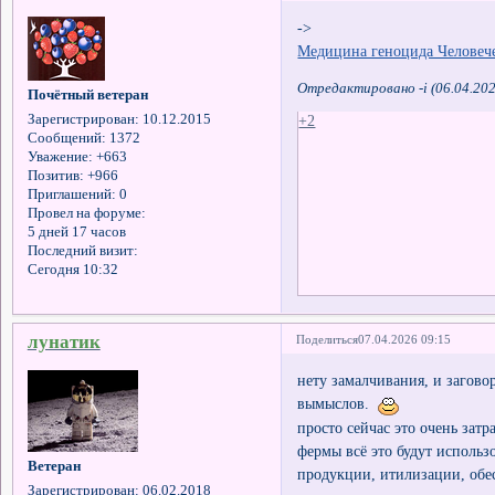
->
Медицина геноцида Человеч
Отредактировано -i (06.04.202
Почётный ветеран
+2
Зарегистрирован
: 10.12.2015
Сообщений:
1372
Уважение:
+663
Позитив:
+966
Приглашений:
0
Провел на форуме:
5 дней 17 часов
Последний визит:
Сегодня 10:32
лунатик
Поделиться
07.04.2026 09:15
нету замалчивания, и загово
вымыслов.
просто сейчас это очень зат
фермы всё это будут использ
Ветеран
продукции, итилизации, обес
Зарегистрирован
: 06.02.2018