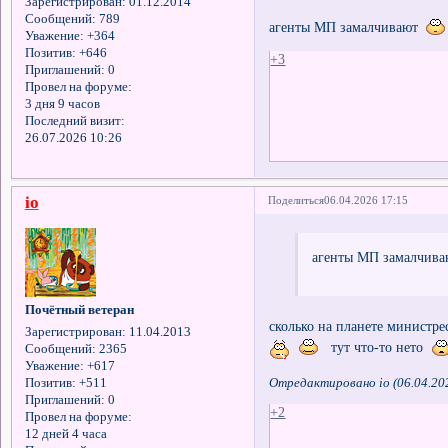
Зарегистрирован
: 01.12.2014
Сообщений:
789
агенты МП замалчивают
Уважение:
+364
Позитив:
+646
+3
Приглашений:
0
Провел на форуме:
3 дня 9 часов
Последний визит:
26.07.2026 10:26
io
Поделиться
06.04.2026 17:15
агенты МП замалчив
Почётный ветеран
сколько на планете министрес
Зарегистрирован
: 11.04.2013
тут что-то нето
Сообщений:
2365
Уважение:
+617
Отредактировано io (06.04.20
Позитив:
+511
Приглашений:
0
+2
Провел на форуме:
12 дней 4 часа