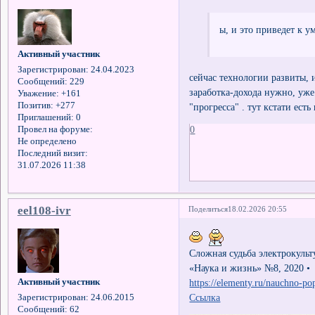
ы, и это приведет к 
Активный участник
Зарегистрирован
: 24.04.2023
сейчас технологии развиты, 
Сообщений:
229
заработка-дохода нужно, уж
Уважение:
+161
Позитив:
+277
"прогресса" . тут кстати есть
Приглашений:
0
0
Провел на форуме:
Не определено
Последний визит:
31.07.2026 11:38
eel108-ivr
Поделиться
18.02.2026 20:55
Сложная судьба электрокуль
«Наука и жизнь» №8, 2020 •
Активный участник
https://elementy.ru/nauchno-p
Ссылка
Зарегистрирован
: 24.06.2015
Сообщений:
62