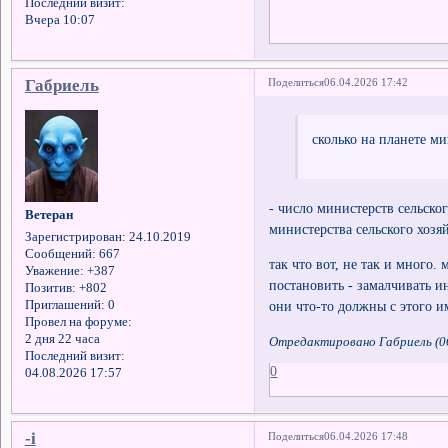
Последний визит:
Вчера 10:07
Габриель
Поделиться
06.04.2026 17:42
сколько на планете ми
- число министерств сельско
Ветеран
министерства сельского хозя
Зарегистрирован
: 24.10.2019
Сообщений:
667
так что вот, не так и много.
Уважение:
+387
постановить - замалчивать 
Позитив:
+802
они что-то должны с этого 
Приглашений:
0
Провел на форуме:
2 дня 22 часа
Отредактировано Габриель (06
Последний визит:
0
04.08.2026 17:57
-i
Поделиться
06.04.2026 17:48