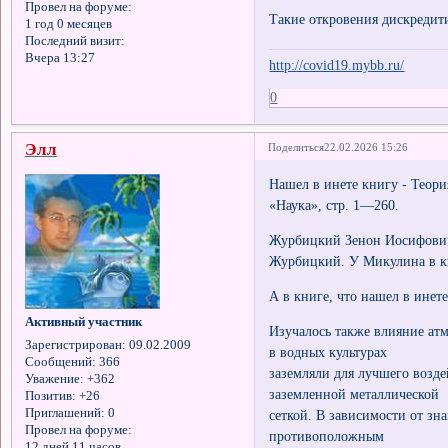
Провел на форуме:
Такие откровения дискредити
1 год 0 месяцев
Последний визит:
Вчера 13:27
http://covid19.mybb.ru/
0
Элл
Поделиться
22.02.2026 15:26
Нашел в инете книгу - Теори
«Наука», стр. 1—260.
Журбицкий Зенон Иосифович (
Журбицкий. У Микулина в кн
А в книге, что нашел в инете
Активный участник
Изучалось также влияние атм
Зарегистрирован
: 09.02.2009
в водных культурах
Сообщений:
366
заземляли для лучшего возде
Уважение:
+362
заземленной металлической
Позитив:
+26
Приглашений:
0
сеткой. В зависимости от зн
Провел на форуме:
противоположным
12 дней 11 часов