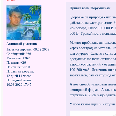
Привет всем Форумчанам!
Здоровье от природы - что в
работают на электричестве. 
ионосфера, Плюс 100 000 В. 
000 В. Урожайность повышае
Можно пробовать использова
Активный участник
через электрод из металла, 
Зарегистрирован
: 09.02.2009
для огурцов. Сама эта сетка
Сообщений:
366
Уважение:
+362
доступные по цене стеклопла
Позитив:
+26
вьющихся растений - огурцы,
Приглашений:
0
100-200 мкА. Источник пита
Провел на форуме:
заряжалась, сам светодиод о
12 дней 11 часов
Последний визит:
А вот способ установки анте
10.03.2026 17:45
импортной фирмы. А так как
стержень в 30 см надо делать
У кого какие идеи и находки 