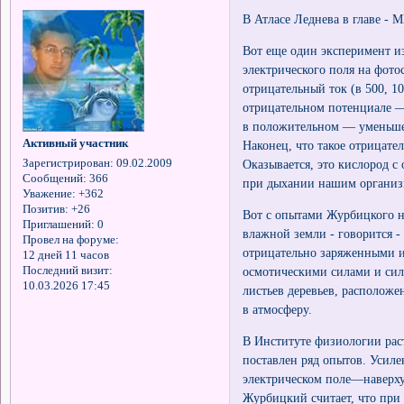
В Атласе Леднева в главе
Вот еще один эксперимент и
электрического поля на фото
отрицательный ток (в 500, 1
отрицательном потенциале —
в положительном — уменьш
Активный участник
Наконец, что такое отрицат
Оказывается, это кислород 
Зарегистрирован
: 09.02.2009
Сообщений:
366
при дыхании нашим органи
Уважение:
+362
Позитив:
+26
Вот с опытами Журбицкого н
Приглашений:
0
влажной земли - говорится -
Провел на форуме:
отрицательно заряженными и
12 дней 11 часов
осмотическими силами и сил
Последний визит:
10.03.2026 17:45
листьев деревьев, расположе
в атмосферу.
В Институте физиологии ра
поставлен ряд опытов. Усиле
электрическом поле—наверху
Журбицкий считает, что при