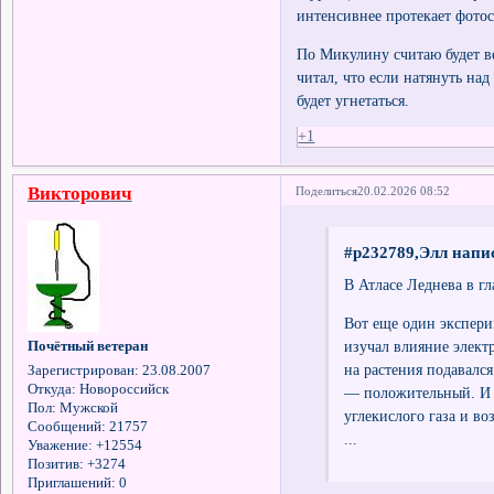
интенсивнее протекает фото
По Микулину считаю будет в
читал, что если натянуть над
будет угнетаться.
+1
Викторович
Поделиться
20.02.2026 08:52
#p232789,Элл напис
В Атласе Леднева в
Вот еще один экспери
изучал влияние элект
Почётный ветеран
на растения подавался
Зарегистрирован
: 23.08.2007
Откуда:
Новороссийск
— положительный. И 
Пол:
Мужской
углекислого газа и в
Сообщений:
21757
...
Уважение:
+12554
Позитив:
+3274
Приглашений:
0