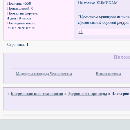
Не только ХИМИКАМ...
Позитив:
+558
Приглашений:
0
Провел на форуме:
"Практика критерий истины
4 дня 19 часов
Время самый дорогой ресурс.
Последний визит:
25.07.2026 02:30
+1
Страница:
1
Похож
Медицина геноцида Человечества
Всякая всячина
»
Биорезонансные технологии
»
Здоровье от природы
»
Электров