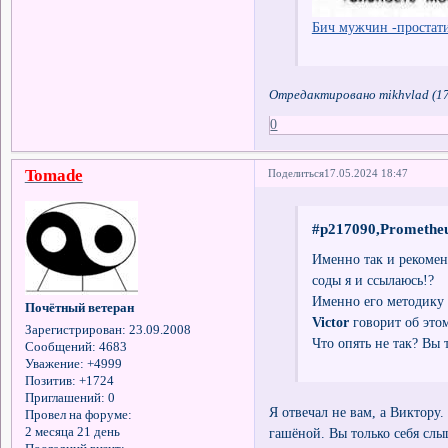
Бич мужчин -простатит
Отредактировано mikhvlad (17
0
Tomade
Поделиться
17.05.2024 18:47
#p217090,Prometheu
Именно так и рекомен
соды я и ссылаюсь!?
Именно его методику 
Почётный ветеран
Victor
говорит об это
Зарегистрирован
: 23.09.2008
Что опять не так? Вы 
Сообщений:
4683
Уважение:
+4999
Позитив:
+1724
Приглашений:
0
Я отвечал не вам, а Виктору.
Провел на форуме:
гашёной. Вы только себя с
2 месяца 21 день