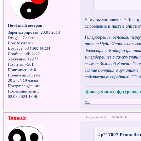
Чему вы удивляетесь? Чел пр
Почётный ветеран
сыроедение и частые очисти
Зарегистрирован
: 23.01.2014
Гиперборейцы основали перву
Откуда:
Саратов
Пол:
Мужской
против Чуди. Уникальная ма
Возраст:
63
[1962-08-28]
философией Кадаф и фанатич
Сообщений:
1442
гиперборейцев в самую значи
Уважение:
+2277
служил Золотой Корень. Упот
Позитив:
+561
всякие понятия о гуманизме,
Приглашений:
0
Провел на форуме:
собственных сородичей.
"Тай
29 дней 19 часов
Предупреждения:
1.
Трансгуманист, футуролог,
Последний визит:
02.07.2024 18:46
+3
Tomade
Поделиться
18.05.2024 05:40
#p217097,Prometheu