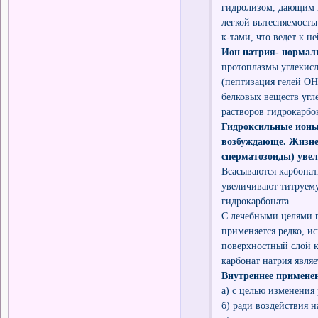
гидролизом, дающим 
легкой вытесняемость
к-тами, что ведет к н
Ион натрия- нормаль
протоплазмы углекисл
(пептизация гелей ОН
белковых веществ угл
растворов гидрокарбон
Гидроксильные ионы
возбуждающе. Жизне
сперматозоиды) увел
Всасываются карбонат
увеличивают титруему
гидрокарбоната.
С лечебными целями п
применяется редко, и
поверхностный слой к
карбонат натрия явля
Внутреннее применен
а) с целью изменения
б) ради воздействия 