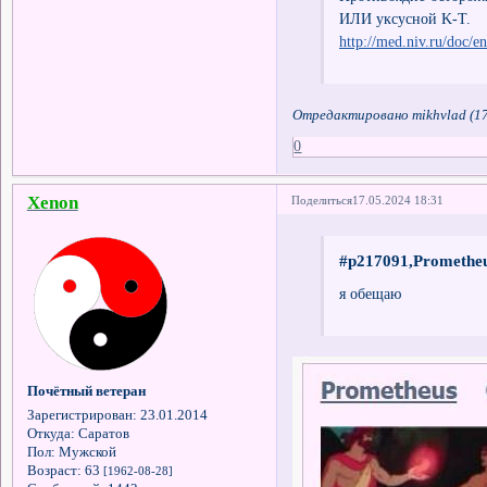
ИЛИ уксусной K-T.
http://med.niv.ru/doc/
Отредактировано mikhvlad (17
0
Xenon
Поделиться
17.05.2024 18:31
#p217091,Prometheu
я обещаю
Почётный ветеран
Зарегистрирован
: 23.01.2014
Откуда:
Саратов
Пол:
Мужской
Возраст:
63
[1962-08-28]