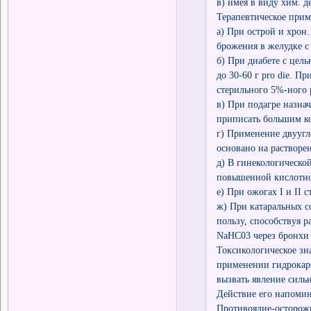
в) имея в виду хим. д
Терапевтическое при
а) При острой и хрон.
брожения в желудке с
б) При диабете с цел
до 30-60 г pro die. 
стерильного 5%-ного 
в) При подагре назнач
приписать большим к
г) Применение двуугл
основано на растворе
д) В гинекологическо
повышенной кислотно
е) При ожогах I и II 
ж) При катаральных с
пользу, способствуя 
NaHC03 через бронхи 
Токсикологическое зн
применении гидрокарб
вызвать явление силь
Действие его напомин
Противоядие-осторож