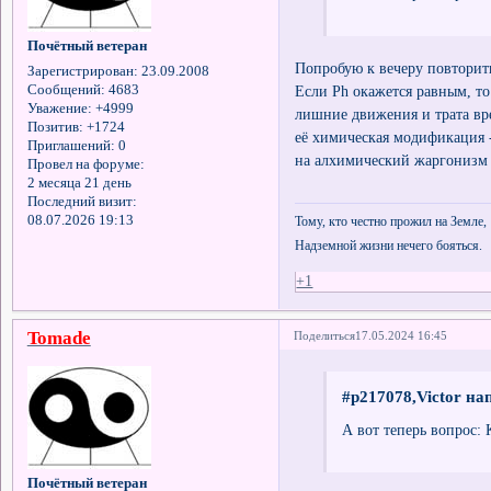
Почётный ветеран
Попробую к вечеру повторить
Зарегистрирован
: 23.09.2008
Сообщений:
4683
Если Ph окажется равным, то
Уважение:
+4999
лишние движения и трата вр
Позитив:
+1724
её химическая модификация
Приглашений:
0
на алхимический жаргониз
Провел на форуме:
2 месяца 21 день
Последний визит:
08.07.2026 19:13
Тому, кто честно прожил на Земле,
Надземной жизни нечего бояться.
+1
Tomade
Поделиться
17.05.2024 16:45
#p217078,Victor на
А вот теперь вопрос: 
Почётный ветеран