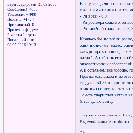
Вернулся с дачи и повторил 
Зарегистрирован
: 23.09.2008
Сообщений:
4683
тоже лакмусовыми полосками
Уважение:
+4999
- Рн воды - 6,0;
Позитив:
+1724
- Рн раствора соды в этой вод
Приглашений:
0
- Рн гашёной соды - тоже 8,0
Провел на форуме:
2 месяца 21 день
Казалось бы, не всё ли равн
Последний визит:
08.07.2026 19:13
один нюанс (см. видео, ссыл
кальцинированной соды в жел
натрий. А избыток его, особ
онкологических заболеваний 
А в остальном всё хорошо, 
Правда, есть выход и из это
градусов 50-55 и принимать 
практически нет, то этот рас
То есть хлористый натрий не
Я так делаю всегда.
Тому, кто честно прожил на Земле,
Надземной жизни нечего бояться.
+2