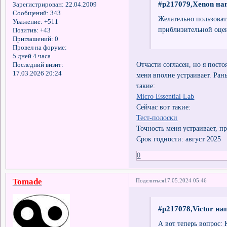
#p217079,Xenon нап
Зарегистрирован
: 22.04.2009
Сообщений:
343
Желательно пользовать
Уважение:
+511
приблизительной оцен
Позитив:
+43
Приглашений:
0
Провел на форуме:
5 дней 4 часа
Отчасти согласен, но я пост
Последний визит:
17.03.2026 20:24
меня вполне устраивает. Рань
такие:
Micro Essential Lab
Сейчас вот такие:
Тест-полоски
Точность меня устраивает, пр
Срок годности: август 2025
0
Tomade
Поделиться
17.05.2024 05:46
#p217078,Victor на
А вот теперь вопрос: 