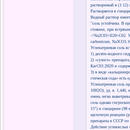
растворимый в (1:12) 
Растворяется в глицери
Водный раствор имеет
"соль устойчива. В пр
стоянии, при встряхи
-^Na2C03+II20+C02. Уг
carbonicum, Na3CO3.1
Угленатриевая соль вс
1) десяти-водного ги
2) «сухого» препарата
КагС03.2Н20 и содер
3) в виде «кальцинир
стическая сода» есть 
Угленатриевая соль п
10Н2О), уд. в. 1,446
очень легко выветрива
соль однако гигроскоп
15°) и глицерине (98 
щелочную реакцию (рН
препараты в СССР по 
Действие углекислых 