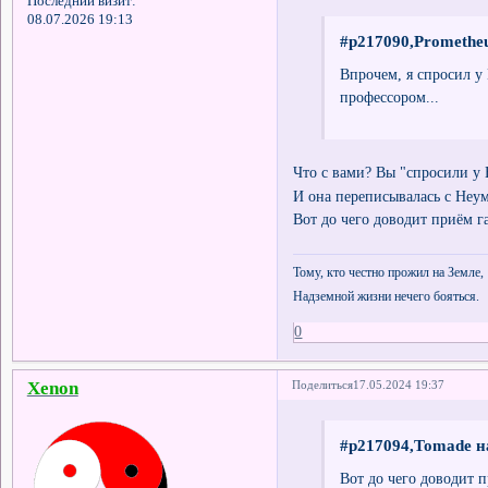
Последний визит:
08.07.2026 19:13
#p217090,Prometheu
Впрочем, я спросил у 
профессором...
Что с вами? Вы "спросили у 
И она переписывалась с Неум
Вот до чего доводит приём 
Тому, кто честно прожил на Земле,
Надземной жизни нечего бояться.
0
Xenon
Поделиться
17.05.2024 19:37
#p217094,Tomade н
Вот до чего доводит