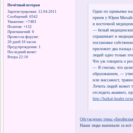
Почётный ветеран
Одни по привычке наз
Зарегистрирован
: 12.04.2011
Сообщений:
6542
прием у Юрия Михайл
Уважение:
+7483
и восточной медицины
Позитив:
+132
— белый медицинский 
Приглашений:
0
спрашивает и медицин
Провел на форуме:
26 дней 16 часов
постановке собственн
Предупреждения:
1.
приложит два пальца к
Последний визит:
людей одно только эт
Вчера 22:16
Что уж говорить о ре
— Я считаю, что цели
образованием, — утв
или массажист, травн
Лечить людей может то
отследить анамнез, пр
http://baikal-healer.ru
Обсуждение темы «Биофизик
Наши люди выпивали за всё 