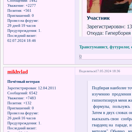
Сообщений:
1442
Уважение:
+2277
Позитив:
+561
Приглашений:
0
Провел на форуме:
29 дней 19 часов
Предупреждения:
1.
Последний визит:
02.07.2024 18:46
Трансгуманист, футуролог,
0
mikhvlad
Поделиться
17.05.2024 18:36
Почётный ветеран
Подбирая наиболее т
Зарегистрирован
: 12.04.2011
Сообщений:
6542
изучению продления 
Уважение:
+7483
гипнотизируя меня жи
Позитив:
+132
формулы, пользуясь 
Приглашений:
0
Затем в двух словах 
Провел на форуме:
26 дней 16 часов
высказать свои сообра
Предупреждения:
1.
гвардеец на параде, 
Последний визит:
методов". Обычно, к