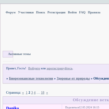
Форум
Участники
Поиск
Регистрация
Войти
FAQ
Правила
Активные темы
Привет, Гость!
Войдите
или
зарегистрируйтесь
.
»
Биорезонансные технологии
»
Здоровье от природы
»
Обсуждени
Страница:
«
1
2
3
4
…
18
»
Обсуждение ветк
Danika
Поделиться
12.05.2024 16:15