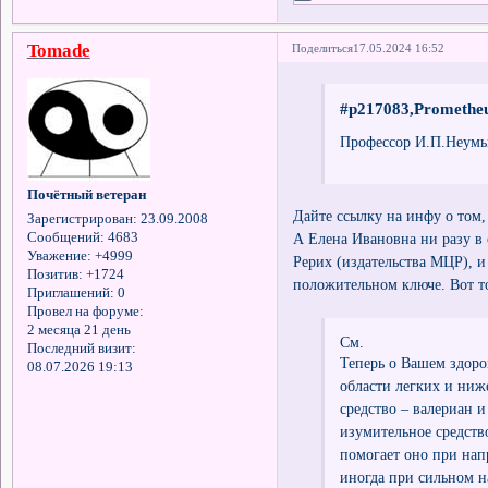
Tomade
Поделиться
17.05.2024 16:52
#p217083,Prometheu
Профессор И.П.Неумы
Почётный ветеран
Дайте ссылку на инфу о том,
Зарегистрирован
: 23.09.2008
Сообщений:
4683
А Елена Ивановна ни разу в 
Уважение:
+4999
Рерих (издательства МЦР), и 
Позитив:
+1724
положительном ключе. Вот то
Приглашений:
0
Провел на форуме:
2 месяца 21 день
См.
Последний визит:
Теперь о Вашем здоро
08.07.2026 19:13
области легких и ниж
средство – валериан и
изумительное средств
помогает оно при нап
иногда при сильном н