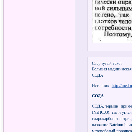
Свернутый текст
Большая медицинская
СОДА
Источник:
http://med.
СОДА
СОДА, термин, приме
(NaHC03), так и углен
гидрокарбонат натрия,
название Natrium bica
матовобелый порошок с