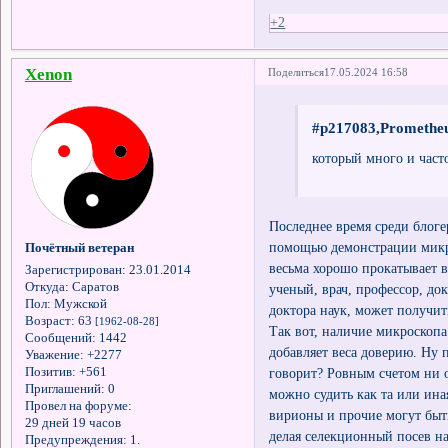
+2
Xenon
Поделиться
17.05.2024 16:58
#p217083,Prometheu
который много и част
Последнее время среди блоге
помощью демонстрации микр
Почётный ветеран
весьма хорошо прокатывает 
Зарегистрирован
: 23.01.2014
Откуда:
Саратов
ученый, врач, профессор, док
Пол:
Мужской
доктора наук, может получи
Возраст:
63
[1962-08-28]
Так вот, наличие микроскопа
Сообщений:
1442
добавляет веса доверию. Ну 
Уважение:
+2277
Позитив:
+561
говорит? Ровным счетом ни о 
Приглашений:
0
можно судить как та или ина
Провел на форуме:
вирионы и прочие могут быть
29 дней 19 часов
делая селекционный посев на
Предупреждения:
1.