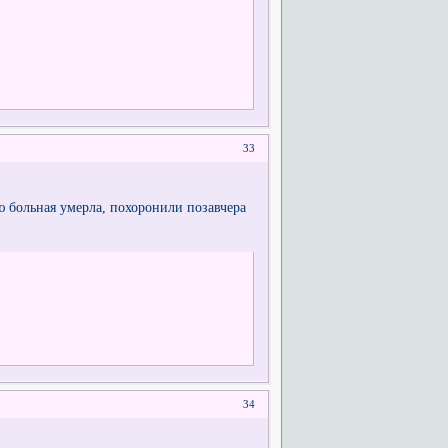
33
ю больная умерла, похоронили позавчера
34