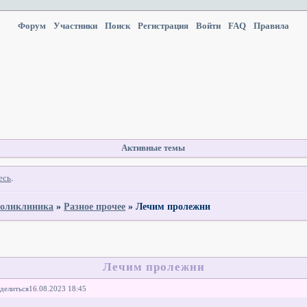
Форум
Участники
Поиск
Регистрация
Войти
FAQ
Правила
Активные темы
есь
.
оликлиника
»
Разное прочее
»
Лечим пролежни
Лечим пролежни
делиться
16.08.2023 18:45