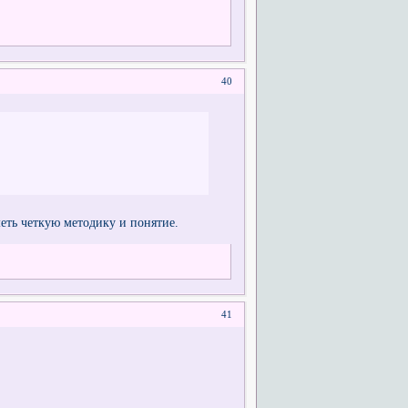
40
меть четкую методику и понятие.
41