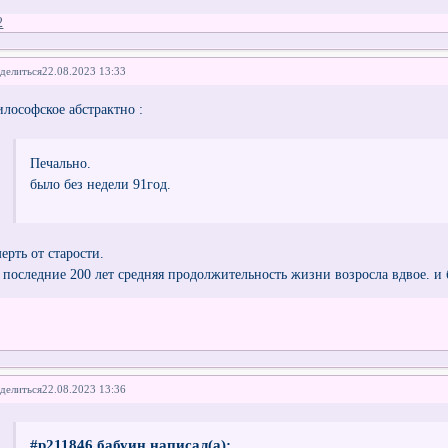
2
делиться
22.08.2023 13:33
илософское абстрактно :
Печально.
было без недели 91год.
ерть от старости.
а последние 200 лет средняя продолжительность жизни возросла вдвое. и 
делиться
22.08.2023 13:36
#p211846,бабуин написал(а):