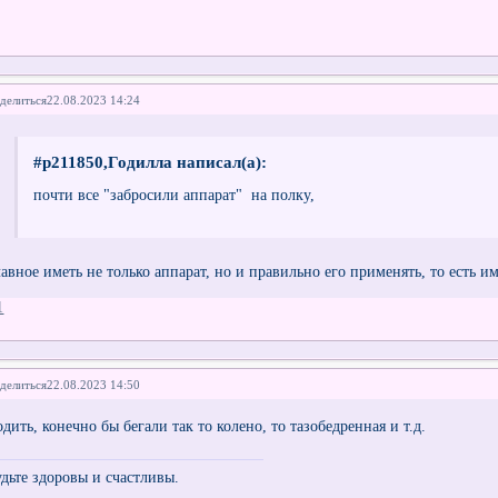
делиться
22.08.2023 14:24
#p211850,Годилла написал(а):
почти все "забросили аппарат" на полку,
лавное иметь не только аппарат, но и правильно его применять, то есть и
1
делиться
22.08.2023 14:50
дить, конечно бы бегали так то колено, то тазобедренная и т.д.
удьте здоровы и счастливы.