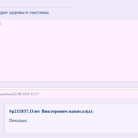
удьте здоровы и счастливы.
1
делиться
22.08.2023 13:17
#p211837,Олег Викторович написал(а):
Печально.