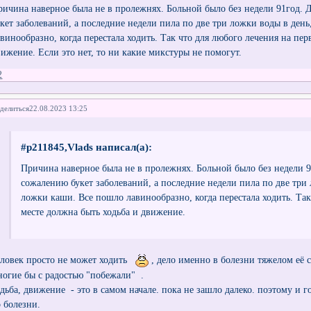
ричина наверное была не в пролежнях. Больной было без недели 91год.
укет заболеваний, а последние недели пила по две три ложки воды в ден
авинообразно, когда перестала ходить. Так что для любого лечения на пе
вижение. Если это нет, то ни какие микстуры не помогут.
2
делиться
22.08.2023 13:25
#p211845,Vlads написал(а):
Причина наверное была не в пролежнях. Больной было без недели 9
сожалению букет заболеваний, а последние недели пила по две три 
ложки каши. Все пошло лавинообразно, когда перестала ходить. Так
месте должна быть ходьба и движение.
еловек просто не может ходить
, дело именно в болезни тяжелом её 
ногие бы с радостью "побежали" .
одьба, движение - это в самом начале. пока не зашло далеко. поэтому и г
о болезни.