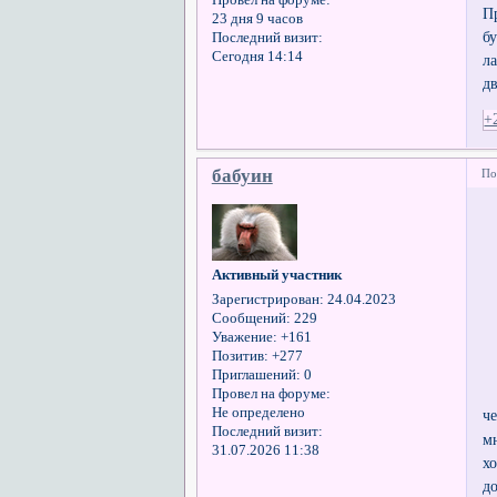
П
23 дня 9 часов
б
Последний визит:
Сегодня 14:14
л
д
+
бабуин
По
Активный участник
Зарегистрирован
: 24.04.2023
Сообщений:
229
Уважение:
+161
Позитив:
+277
Приглашений:
0
Провел на форуме:
Не определено
ч
Последний визит:
м
31.07.2026 11:38
х
д