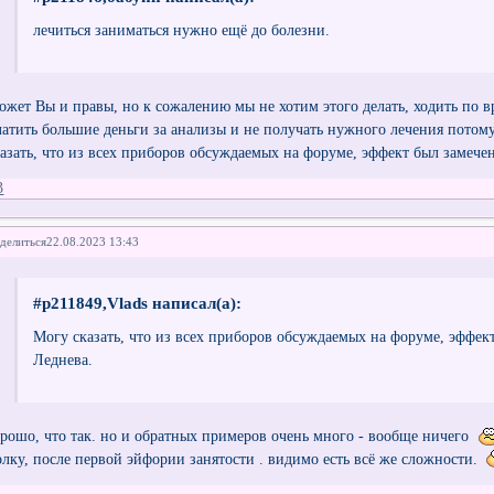
лечиться заниматься нужно ещё до болезни.
ожет Вы и правы, но к сожалению мы не хотим этого делать, ходить по в
латить большие деньги за анализы и не получать нужного лечения потом
казать, что из всех приборов обсуждаемых на форуме, эффект был замечен
3
делиться
22.08.2023 13:43
#p211849,Vlads написал(а):
Могу сказать, что из всех приборов обсуждаемых на форуме, эффект
Леднева.
орошо, что так. но и обратных примеров очень много - вообще ничего
олку, после первой эйфории занятости . видимо есть всё же сложности.