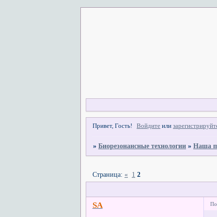
Привет, Гость!
Войдите
или
зарегистрируйт
»
Биорезонансные технологии
»
Наша п
Страница:
«
1
2
SA
По