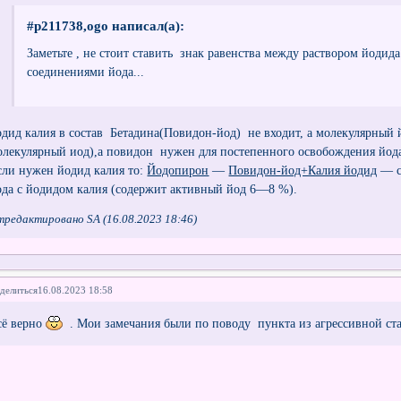
#p211738,ogo написал(а):
Заметьте , не стоит ставить знак равенства между раствором йодид
соединениями йода...
одид калия в состав Бетадина(Повидон-йод) не входит, а молекулярный 
олекулярный иод),а повидон нужен для постепенного освобождения йода 
сли нужен йодид калия то:
Йодопирон
—
Повидон-йод+Калия йодид
— с
ода с йодидом калия (содержит активный йод 6—8 %).
тредактировано SA (16.08.2023 18:46)
делиться
16.08.2023 18:58
сё верно
. Мои замечания были по поводу пункта из агрессивной ст