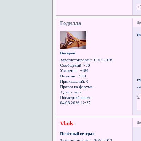
+
Годилла
По
ф
Ветеран
Зарегистрирован
: 01.03.2018
Сообщений:
756
Уважение:
+486
Позитив:
+990
см
Приглашений:
0
з
Провел на форуме:
3 дня 2 часа
0
Последний визит:
04.08.2026 12:27
Vlads
По
Почётный ветеран
Зарегистрирован
: 26.06.2013