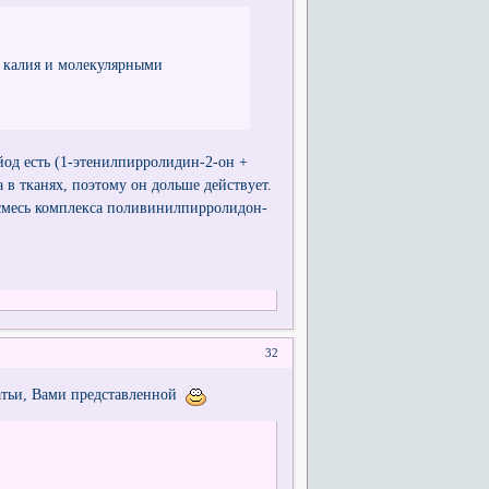
а калия и молекулярными
йод есть (1-этенилпирролидин-2-он +
в тканях, поэтому он дольше действует.
месь комплекса поливинилпирролидон-
32
атьи, Вами представленной