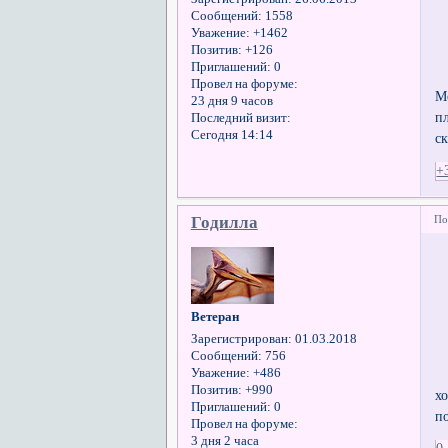
Сообщений:
1558
Уважение:
+1462
Позитив:
+126
Приглашений:
0
Провел на форуме:
М
23 дня 9 часов
п
Последний визит:
Сегодня 14:14
с
+
Годилла
По
Ветеран
Зарегистрирован
: 01.03.2018
Сообщений:
756
Уважение:
+486
Позитив:
+990
х
Приглашений:
0
п
Провел на форуме:
3 дня 2 часа
0