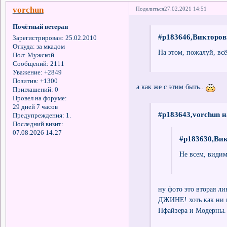
vorchun
Поделиться
27.02.2021 14:51
Почётный ветеран
#p183646,Викторов
Зарегистрирован
: 25.02.2010
Откуда:
за мкадом
На этом, пожалуй, вс
Пол:
Мужской
Сообщений:
2111
Уважение:
+2849
Позитив:
+1300
а как же с этим быть..
Приглашений:
0
Провел на форуме:
29 дней 7 часов
#p183643,vorchun н
Предупреждения:
1.
Последний визит:
07.08.2026 14:27
#p183630,Вик
Не всем, види
ну фото это вторая 
ДЖИНЕ! хоть как ни к
Пфайзера и Модерны