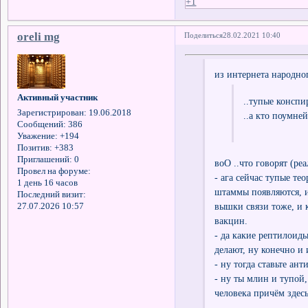
+1
oreli mg
Поделиться
28.02.2021 10:40
из интернета народног
Активный участник
..тупые конспи
Зарегистрирован
: 19.06.2018
..а кто поумне
Сообщений:
386
Уважение:
+194
Позитив:
+383
Приглашений:
0
воО ..что говорят (ре
Провел на форуме:
- ага сейчас тупые те
1 день 16 часов
штаммы появляются, и
Последний визит:
вышки связи тоже, и 
27.07.2026 10:57
вакцин.
- да какие рептилоиды
делают, ну конечно и 
- ну тогда ставьте ан
- ну ты млин и тупой,
человека причём здес