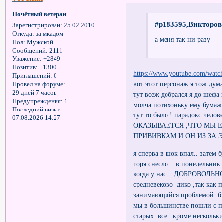
Почётный ветеран
#p183595,Викторов
Зарегистрирован
: 25.02.2010
Откуда:
за мкадом
а меня так ни разу
Пол:
Мужской
Сообщений:
2111
Уважение:
+2849
Позитив:
+1300
https://www.youtube.com/wa
Приглашений:
0
вот этот персонаж я тож дума
Провел на форуме:
29 дней 7 часов
тут всеж добрался я до шефа
Предупреждения:
1.
молча потихоньку ему бумажк
Последний визит:
тут то было ! парадокс челове
07.08.2026 14:27
ОКАЗЫВАЕТСЯ ,ЧТО МЫ 
ПРИВИВКАМ И ОН ИЗ ЗА 
я сперва в шок впал.. затем
горя снесло.. в понедельник 
когда у нас .. ДОБРОВОЛЬНО 
средневеково дико ,так как 
занимающийся проблемой био
мы в большинстве пошли с п
старых все ..кроме нескольк