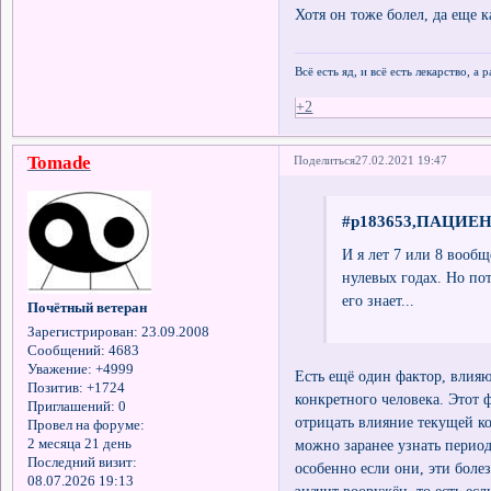
Хотя он тоже болел, да еще к
Всё есть яд, и всё есть лекарство, а
+2
Tomade
Поделиться
27.02.2021 19:47
#p183653,ПАЦИЕНТ
И я лет 7 или 8 вооб
нулевых годах. Но по
его знает...
Почётный ветеран
Зарегистрирован
: 23.09.2008
Сообщений:
4683
Уважение:
+4999
Есть ещё один фактор, влия
Позитив:
+1724
конкретного человека. Этот 
Приглашений:
0
отрицать влияние текущей к
Провел на форуме:
можно заранее узнать перио
2 месяца 21 день
Последний визит:
особенно если они, эти бол
08.07.2026 19:13
значит вооружён, то есть е