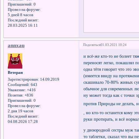
Приглашений:
0
Провел на форуме:
5 дней 8 часов
Последний визит:
28.03.2025 16:11
annxau
Поделиться
01.03.2021 10:24
и всё-же кто-то не болеет тя
переносят легко, покашлял 
одна тётя говорит что это э
Ветеран
(имеется ввиду на протяжени
Зарегистрирован
: 14.09.2019
скашивало 70-80% живых суще
Сообщений:
643
обычное для современных люд
Уважение:
+416
ну может тогда как с точки 
Позитив:
+836
Приглашений:
0
против Природы не делать, н
Провел на форуме:
2 дня 19 часов
, но кто-то останется кому э
Последний визит:
руки протирать, и всё нормал
04.08.2026 17:28
у двоюродной сестры муж так
то таблетки, сказал что вы п