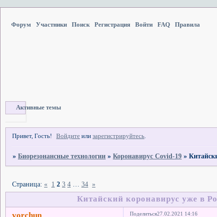
Форум
Участники
Поиск
Регистрация
Войти
FAQ
Правила
Активные темы
Привет, Гость!
Войдите
или
зарегистрируйтесь
.
»
Биорезонансные технологии
»
Коронавирус Covid-19
»
Китайски
Страница:
«
1
2
3
4
…
34
»
Китайский коронавирус уже в Ро
vorchun
Поделиться
27.02.2021 14:16