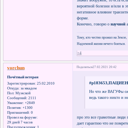
вероятной болезни и/или в э
негативное влияние транзитн
форме.
Конечно, говорю о
научной
а
Тому, кто честно прожил на Земле,
Надземной жизни нечего бояться.
+4
vorchun
Поделиться
27.02.2021 20:42
Почётный ветеран
#p183653,ПАЦИЕНТ
Зарегистрирован
: 25.02.2010
Откуда:
за мкадом
Но что же ВАГУФы ож
Пол:
Мужской
ведь такого никто и н
Сообщений:
2111
Уважение:
+2849
Позитив:
+1300
Приглашений:
0
про это все грамотные люди 
Провел на форуме:
29 дней 7 часов
дает гарантию что не помрете
Предупреждения:
1.