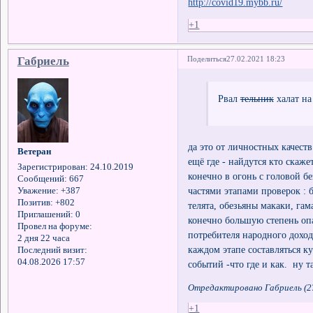
http://covid19.mybb.ru/
+1
Габриель
Поделиться
27.02.2021 18:23
Рвал
тельник
халат на
да это от личностных качеств
Ветеран
ещё где - найдутся кто скажет
Зарегистрирован
: 24.10.2019
конечно в огонь с головой бе
Сообщений:
667
частями этапами проверок : 
Уважение:
+387
Позитив:
+802
телята, обезьяны макаки, га
Приглашений:
0
конечно большую степень опа
Провел на форуме:
потребителя народного доход
2 дня 22 часа
каждом этапе составляться к
Последний визит:
04.08.2026 17:57
событий -что где и как. ну та
Отредактировано Габриель (27
+1