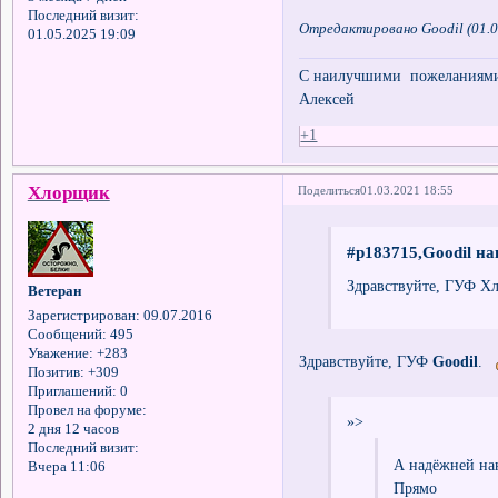
Последний визит:
Отредактировано Goodil (01.0
01.05.2025 19:09
С наилучшими пожеланиями 
Алексей
+1
Хлорщик
Поделиться
01.03.2021 18:55
#p183715,Goodil на
Здравствуйте, ГУФ Х
Ветеран
Зарегистрирован
: 09.07.2016
Сообщений:
495
Уважение:
+283
Здравствуйте, ГУФ
Goodil
.
Позитив:
+309
Приглашений:
0
Провел на форуме:
»>
2 дня 12 часов
Последний визит:
А надёжней нан
Вчера 11:06
Прямо