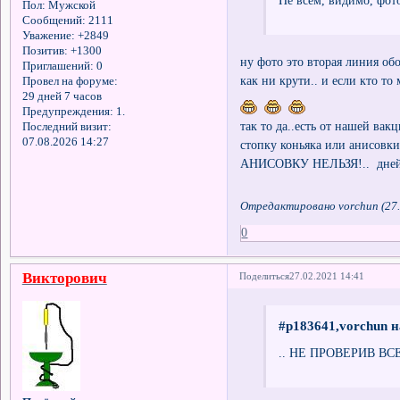
Не всем, видимо, фот
Пол:
Мужской
Сообщений:
2111
Уважение:
+2849
Позитив:
+1300
ну фото это вторая линия 
Приглашений:
0
как ни крути.. и если кто т
Провел на форуме:
29 дней 7 часов
Предупреждения:
1.
так то да..есть от нашей ва
Последний визит:
07.08.2026 14:27
стопку коньяка или анисовк
АНИСОВКУ НЕЛЬЗЯ!.. дней 
Отредактировано vorchun (27.
0
Викторович
Поделиться
27.02.2021 14:41
#p183641,vorchun н
.. НЕ ПРОВЕРИВ ВС