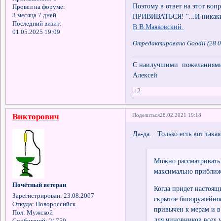
Поэтому в ответ на этот воп
Провел на форуме:
3 месяца 7 дней
ПРИВИВАТЬСЯ! "...И никаких
Последний визит:
В.В.Маяковский.
01.05.2025 19:09
Отредактировано Goodil (28.0
С наилучшими пожеланиями 
Алексей
+2
Викторович
Поделиться
28.02.2021 19:18
Да-да. Только есть вот така
Можно рассматривать 
максимально приближе
Почётный ветеран
Когда придет настоящ
Зарегистрирован
: 23.08.2007
скрытое биооружейное
Откуда:
Новороссийск
привычен к мерам и в
Пол:
Мужской
для чиновников всех у