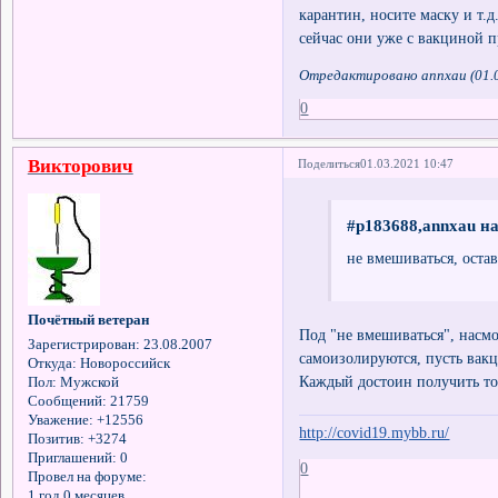
карантин, носите маску и т.д
сейчас они уже с вакциной пр
Отредактировано annxau (01.0
0
Викторович
Поделиться
01.03.2021 10:47
#p183688,annxau на
не вмешиваться, остав
Почётный ветеран
Под "не вмешиваться", насмо
Зарегистрирован
: 23.08.2007
самоизолируются, пусть вакц
Откуда:
Новороссийск
Каждый достоин получить то,
Пол:
Мужской
Сообщений:
21759
Уважение:
+12556
http://covid19.mybb.ru/
Позитив:
+3274
Приглашений:
0
0
Провел на форуме:
1 год 0 месяцев