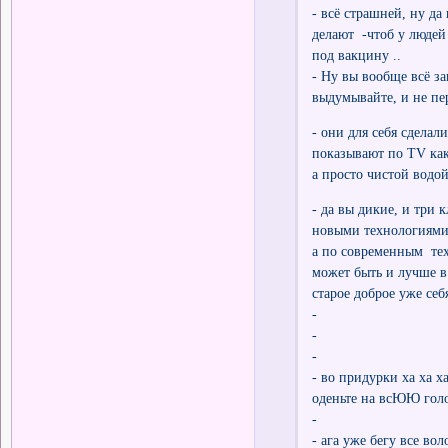
- всё страшней, ну да
делают -чтоб у людей
под вакцину ..
- Ну вы вообще всё за
выдумывайте, и не пер
- они для себя сделал
показывают по TV как
а просто чистой водой
- да вы дикие, и три 
новыми технологиями 
а по современным тех
может быть и лучше в 
старое доброе уже себ
-
-
-
- во придурки ха ха 
оденьте на всЮЮ голо
-
- ага уже бегу все во