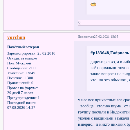
0
vorchun
Поделиться
27.02.2021 15:05
Почётный ветеран
#p183648,Габриель 
Зарегистрирован
: 25.02.2010
Откуда:
за мкадом
директорат хз, а в ла
Пол:
Мужской
всё нормально. точно 
Сообщений:
2111
Уважение:
+2849
такие вопросы на виду
Позитив:
+1300
что. но это обычное ,
Приглашений:
0
Провел на форуме:
29 дней 7 часов
Предупреждения:
1.
у нас все причастные все сра
Последний визит:
вообще.. столько шума.. от 
07.08.2026 14:27
группу послали в Индокитай.
уколов с вакцинами втыкали -я
наверно.. и никто никаких бу