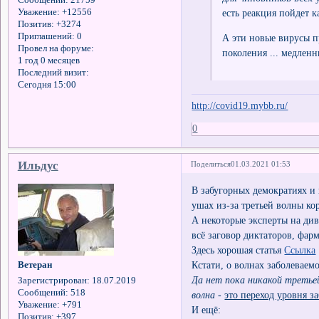
Сообщений:
21759
есть реакция пойдет к
Уважение:
+12556
Позитив:
+3274
Приглашений:
0
А эти новые вирусы пр
Провел на форуме:
поколения ... медленн
1 год 0 месяцев
Последний визит:
Сегодня 15:00
http://covid19.mybb.ru/
0
Ильдус
Поделиться
01.03.2021 01:53
В забугорных демократиях и
ушах из-за третьей волны ко
А некоторые эксперты на див
всё заговор диктаторов, фар
Здесь хорошая статья
Ссылка
Кстати, о волнах заболеваемо
Ветеран
Да нет пока никакой третьей
Зарегистрирован
: 18.07.2019
Сообщений:
518
волна -
это переход уровня з
Уважение:
+791
И ещё:
Позитив:
+397