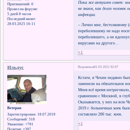
Пока же актуален совет: но
Приглашений:
0
не знаем, как долго челове
Провел на форуме:
5 дней 8 часов
инфекции.
Последний визит:
28.03.2025 16:11
– Лично мне, бестолковому (
переболевшему не надо носит
переболевшего, а он вдохну
вирусами на другого…
+1
Ильдус
Поделиться
01.03.2021 02:07
Кстати, в Чехии недавно был
заменили на обязательное н
Меня всё время интриговало, 
сравнению с Москвой, в глубо
Оказывается, у них на всю Че
2019 г. больничных коек был
Ветеран
составляло 200 тыс. коек.
Зарегистрирован
: 18.07.2019
Сообщений:
518
+1
Уважение:
+791
Позитив:
+397