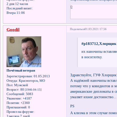
2 дня 12 часов
0
Последний визит:
Вчера 11:06
Goodil
Поделиться
01.03.2021 17:56
#p183712,Хлорщик 
их наночипы вставляю
в носоглотку.
Почётный ветеран
Здравствуйте, ГУФ Хлорщик
Зарегистрирован
: 01.05.2013
А надёжней наночипы вставля
Откуда:
Красногорск, МО
Пол:
Мужской
потому что у ковидиотов и м
Возраст:
80
[1946-04-15]
американские дипломаты в св
Сообщений:
5083
умаляет ихнее достоинство...
Уважение:
+4187
Позитив:
+2360
PS
Приглашений:
0
Провел на форуме:
А клизма в этом случае пом
3 месяца 7 дней