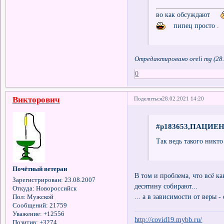
во как обсуждают
пипец просто .
Отредактировано oreli mg (28.
0
Викторович
Поделиться
28.02.2021 14:20
#p183653,ПАЦИЕНТ
Так ведь такого никто
Почётный ветеран
В том и проблема, что всё к
Зарегистрирован
: 23.08.2007
десятину собирают...
Откуда:
Новороссийск
... а в зависимости от веры 
Пол:
Мужской
Сообщений:
21759
Уважение:
+12556
http://covid19.mybb.ru/
Позитив:
+3274