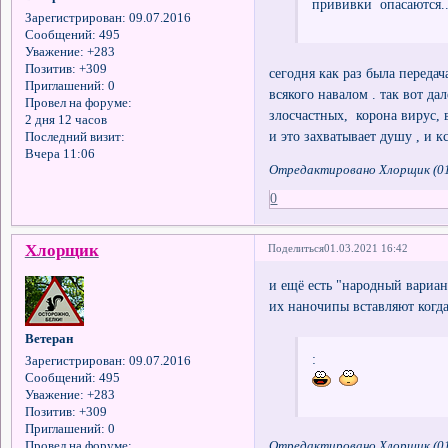
прививки опасаются..
Зарегистрирован
: 09.07.2016
Сообщений:
495
Уважение:
+283
Позитив:
+309
сегодня как раз была передач
Приглашений:
0
всякого навалом . так вот д
Провел на форуме:
злосчастных, корона вирус, 
2 дня 12 часов
и это захватывает душу , и 
Последний визит:
Вчера 11:06
Отредактировано Хлорщик (01
0
Хлорщик
Поделиться
01.03.2021 16:42
и ещё есть "народный вариан
их наночипы вставляют когда
Ветеран
:
Зарегистрирован
: 09.07.2016
Сообщений:
495
Уважение:
+283
Позитив:
+309
Приглашений:
0
Отредактировано Хлорщик (01
Провел на форуме: