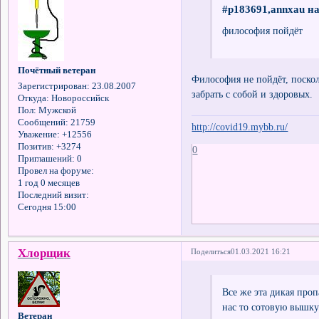
#p183691,annxau на
философия пойдёт
Почётный ветеран
Философия не пойдёт, поско
Зарегистрирован
: 23.08.2007
забрать с собой и здоровых.
Откуда:
Новороссийск
Пол:
Мужской
Сообщений:
21759
http://covid19.mybb.ru/
Уважение:
+12556
Позитив:
+3274
0
Приглашений:
0
Провел на форуме:
1 год 0 месяцев
Последний визит:
Сегодня 15:00
Хлорщик
Поделиться
01.03.2021 16:21
Все же эта дикая проп
нас то сотовую вышку 
Ветеран