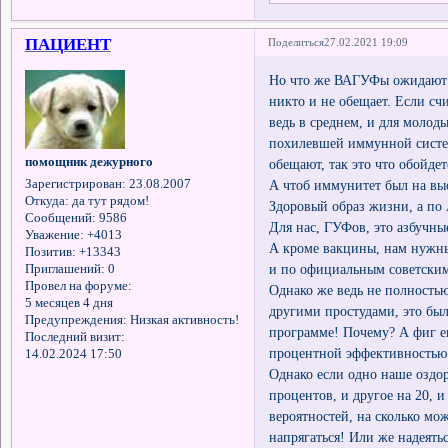
ПАЦИЕНТ
Поделиться
27.02.2021 19:09
Но что же ВАГУФы ожидают о
никто и не обещает. Если сч
ведь в среднем, и для молод
похилевшей иммунной систем
помощник дежурного
обещают, так это что обойде
А чтоб иммунитет был на выс
Зарегистрирован
: 23.08.2007
Откуда:
да тут рядом!
Здоровый образ жизни, а по 
Сообщений:
9586
Для нас, ГУФов, это азбучны
Уважение:
+4013
А кроме вакцины, нам нужны
Позитив:
+13343
и по официальным советским
Приглашений:
0
Провел на форуме:
Однако же ведь не полностью
5 месяцев 4 дня
другими простудами, это бы
Предупреждения:
Низкая активность!
программе! Почему? А фиг его
Последний визит:
процентной эффективностью
14.02.2024 17:50
Однако если одно наше оздо
процентов, и другое на 20, и
вероятностей, на сколько мож
напрягаться! Или же надеятьс