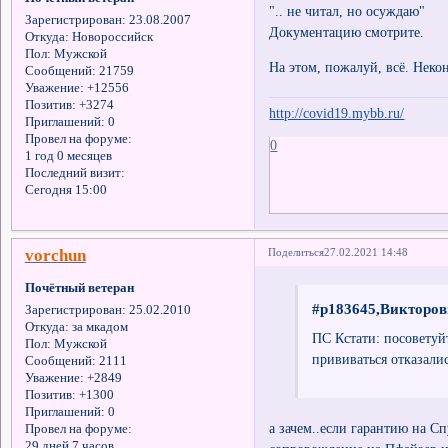
".. не читал, но осуждаю"
Зарегистрирован
: 23.08.2007
Документацию смотрите.
Откуда:
Новороссийск
Пол:
Мужской
На этом, пожалуй, всё. Неко
Сообщений:
21759
Уважение:
+12556
Позитив:
+3274
http://covid19.mybb.ru/
Приглашений:
0
Провел на форуме:
0
1 год 0 месяцев
Последний визит:
Сегодня 15:00
vorchun
Поделиться
27.02.2021 14:48
Почётный ветеран
#p183645,Викторов
Зарегистрирован
: 25.02.2010
Откуда:
за мкадом
ПС Кстати: посоветуй
Пол:
Мужской
прививаться отказали
Сообщений:
2111
Уважение:
+2849
Позитив:
+1300
Приглашений:
0
а зачем..если гарантию на С
Провел на форуме:
29 дней 7 часов