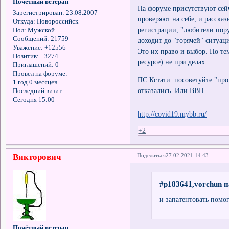
Почётный ветеран
На форуме присутствуют сейч
Зарегистрирован
: 23.08.2007
проверяют на себе, и расска
Откуда:
Новороссийск
регистрации, "любители пору
Пол:
Мужской
Сообщений:
21759
доходит до "горячей" ситуац
Уважение:
+12556
Это их право и выбор. Но те
Позитив:
+3274
ресурсе) не при делах.
Приглашений:
0
Провел на форуме:
ПС Кстати: посоветуйте "про
1 год 0 месяцев
отказались. Или ВВП.
Последний визит:
Сегодня 15:00
http://covid19.mybb.ru/
+2
Викторович
Поделиться
27.02.2021 14:43
#p183641,vorchun н
и запатентовать помо
Почётный ветеран