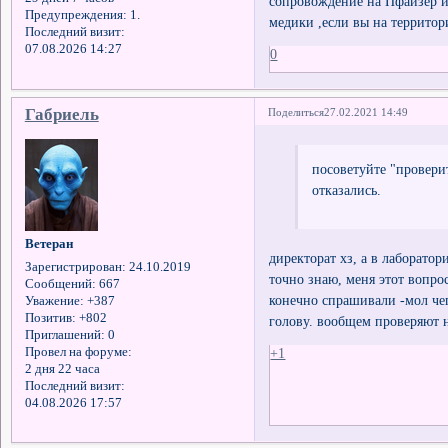
сопровождение на Пфайзер ил
Предупреждения:
1.
медики ,если вы на террито
Последний визит:
07.08.2026 14:27
0
Габриель
Поделиться
27.02.2021 14:49
посоветуйте "провери
отказались.
Ветеран
директорат хз, а в лаборато
Зарегистрирован
: 24.10.2019
точно знаю, меня этот вопро
Сообщений:
667
конечно спрашивали -мол чего
Уважение:
+387
Позитив:
+802
голову. вообщем проверяют н
Приглашений:
0
Провел на форуме:
+1
2 дня 22 часа
Последний визит:
04.08.2026 17:57