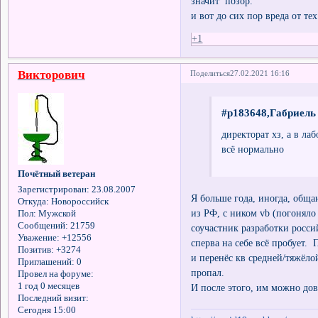
значит позор.
и вот до сих пор вреда от те
+1
Викторович
Поделиться
27.02.2021 16:16
#p183648,Габриель 
директорат хз, а в ла
всё нормально
Почётный ветеран
Зарегистрирован
: 23.08.2007
Я больше года, иногда, общ
Откуда:
Новороссийск
из РФ, с ником vb (погоняло
Пол:
Мужской
Сообщений:
21759
соучастник разработки росси
Уважение:
+12556
сперва на себе всё пробует.
Позитив:
+3274
и перенёс кв средней/тяжёло
Приглашений:
0
пропал.
Провел на форуме:
1 год 0 месяцев
И после этого, им можно дов
Последний визит:
Сегодня 15:00