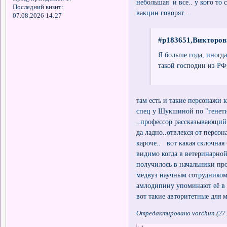
небольшая и все.. у кого то 
Последний визит:
вакцин говорят ..
07.08.2026 14:27
#p183651,Викторов
Я больше года, иногд
такой господин из РФ,
там есть и такие персонажи 
спец у Шукшиной по "генети
..профессор рассказывающ
да ладно..отвлекся от персо
кароче.. вот какая склочная
видимо когда в ветеринарной
получилось в начальники пр
медвуз научным сотрудником.
амлодипину упоминают её в 
вот такие авторитетные для 
Отредактировано vorchun (27.