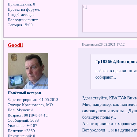
Приглашений:
0
+1
Провел на форуме:
1 год 0 месяцев
Последний визит:
Сегодня 15:00
Goodil
Поделиться
28.02.2021 17:12
#p183662,Викторов
всё как в церкви: нич
собирают...
Почётный ветеран
Здравствуйте, КВАГУФ Викт
Зарегистрирован
: 01.05.2013
Мне, например, как пантеис
Откуда:
Красногорск, МО
Пол:
Мужской
самовнушения нужны... Душу
Возраст:
80
[1946-04-15]
большую пользу...
Сообщений:
5083
А я от прививки к хорошему
Уважение:
+4187
Вот укололи ... и на душе лег
Позитив:
+2360
Приглашений:
0