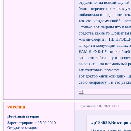
отделение..на всякий случай.
блин ..перенес так же как у
побаливала и вода с носа тек
так что каждому своё !..-лет
только вот пацаны что я вам
средства какие то ...рецепты
жизни-смерти .. НЕ ПРОВ
алгоритм модуляции ваших 
ВАМ В РУКИ!!! по крайней 
запросто войти.. ну и проде
выложить ..на нормальный ре
запатентовать помогут.
вот доктор -антиковидник ..
свою неправоту... и это уваж
+1
vorchun
Поделиться
27.02.2021 14:27
Почётный ветеран
#p183630,Викторов
Зарегистрирован
: 25.02.2010
Откуда:
за мкадом