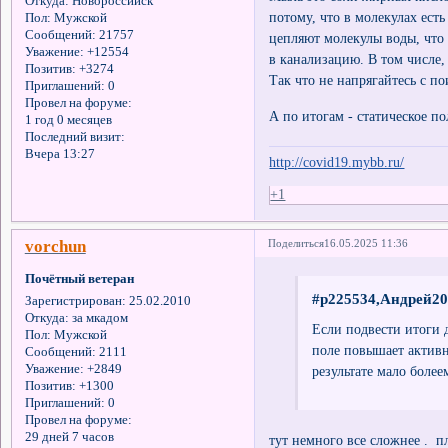
Откуда:
Новороссийск
Мыла это соли жирных кисло
Пол:
Мужской
потому, что в молекулах ест
Сообщений:
21757
цепляют молекулы воды, что 
Уважение:
+12554
в канализацию. В том числе
Позитив:
+3274
Приглашений:
0
Так что не напрягайтесь с п
Провел на форуме:
1 год 0 месяцев
А по итогам - статическое по
Последний визит:
Вчера 13:27
http://covid19.mybb.ru/
+1
vorchun
Поделиться
16.05.2025 11:36
Почётный ветеран
#p225534,Андрей20
Зарегистрирован
: 25.02.2010
Откуда:
за мкадом
Если подвести итоги 
Пол:
Мужской
поле повышает активн
Сообщений:
2111
Уважение:
+2849
результате мало более
Позитив:
+1300
Приглашений:
0
Провел на форуме:
29 дней 7 часов