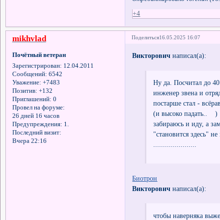
Отредактировано vorchun (16.
+4
mikhvlad
Поделиться
16.05.2025 16:07
Почётный ветеран
Викторович
написал(а):
Зарегистрирован
: 12.04.2011
Сообщений:
6542
Ну да. Посчитал до 4
Уважение:
+7483
Позитив:
+132
инженер звена и отряд
Приглашений:
0
постарше стал - всёра
Провел на форуме:
(и высоко падать.. )
26 дней 16 часов
забираюсь и иду, а з
Предупреждения:
1.
Последний визит:
"становится здесь" не
Вчера 22:16
......................
Биотрон
Викторович
написал(а):
чтобы наверняка выже