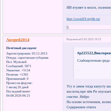
ИИ втуляет в мозги, полени
http://covid19.mybb.ru/
0
Андрей2014
Поделиться
15.05.2025 19:13
Почётный диссидент
#p225522,Викторов
Зарегистрирован
: 03.12.2013
Откуда:
саратовская губерния
Слабощелочная среда 
Пол:
Мужской
Сообщений:
5871
.
Уважение:
+5134
Позитив:
+1392
Приглашений:
0
Провел на форуме:
Угу и зачем тогда капусту к
1 месяц 20 дней
кислоты,при чём Рн опускаетс
Последний визит:
04.08.2026 06:21
счастие..Нейро
На основе источников, возм
Содержимое ответа