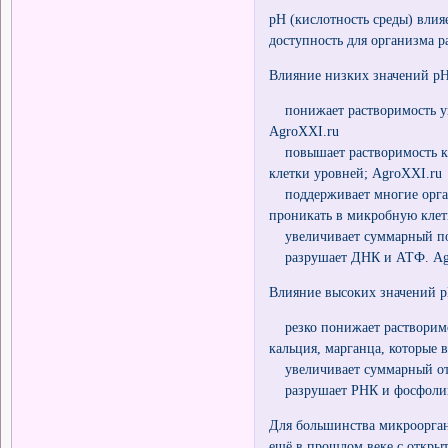
pH (кислотность среды) влия
доступность для организма 
Влияние низких значений pH 
понижает растворимость угл
AgroXXI.ru
повышает растворимость кат
клетки уровней; AgroXXI.ru
поддерживает многие орган
проникать в микробную клетк
увеличивает суммарный пол
разрушает ДНК и АТФ. Ag
Влияние высоких значений pH
резко понижает растворимос
кальция, марганца, которые 
увеличивает суммарный отр
разрушает РНК и фосфолип
Для большинства микроорга
ещё в прошлом веке с откры