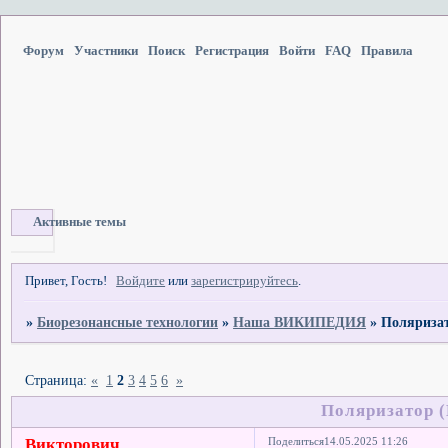
Форум
Участники
Поиск
Регистрация
Войти
FAQ
Правила
Активные темы
Привет, Гость!
Войдите
или
зарегистрируйтесь
.
»
Биорезонансные технологии
»
Наша ВИКИПЕДИЯ
»
Поляризат
Страница:
«
1
2
3
4
5
6
»
Поляризатор (
Викторович
Поделиться
14.05.2025 11:26