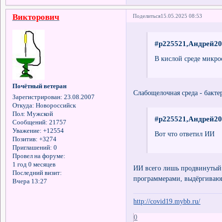
Викторович
Поделиться
15.05.2025 08:53
#p225521,Андрей20
В кислой среде микро
Почётный ветеран
Слабощелочная среда - бакте
Зарегистрирован
: 23.08.2007
Откуда:
Новороссийск
Пол:
Мужской
#p225521,Андрей20
Сообщений:
21757
Уважение:
+12554
Вот что ответил ИИ
Позитив:
+3274
Приглашений:
0
Провел на форуме:
1 год 0 месяцев
ИИ всего лишь продвинутый
Последний визит:
программерами, выдёргиваю
Вчера 13:27
http://covid19.mybb.ru/
0