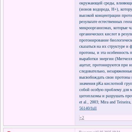
окружающей среды, влияющих
(ионов водорода, H+), кото
высокой концентрации прото
результате естественных гео
микроорганизмах, которые ч
органических кислот в резу
протонирование биологически
сказаться на их структуре и
протоны, и эта особенность 
выработки энергии (Митчелл,
ацетат, протонируются при н
следовательно, незаряженны
высвобождать свои протоны 
значения pKa кислотной груп
собой особую проблему для 
цитоплазмы и разрушать прот
et al., 2003; Mira and Teixe
56140/full
+2