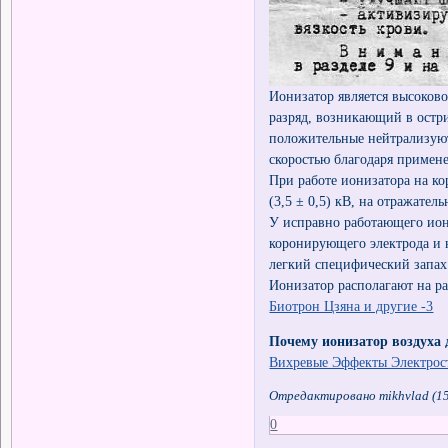
Ионизатор является высоков
разряд, возникающий в остри
положительные нейтрализуют
скоростью благодаря примен
При работе ионизатора на к
(3,5 ± 0,5) кВ, на отражател
У исправно работающего иони
коронирующего электрода и 
легкий специфический запах
Ионизатор располагают на ра
Биотрон Цзяна и другие -3
Почему ионизатор воздуха
Вихревые Эффекты Электрост
Отредактировано mikhvlad (15
0