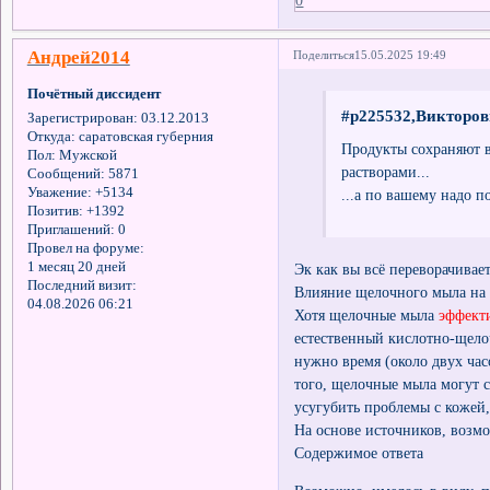
0
Андрей2014
Поделиться
15.05.2025 19:49
Почётный диссидент
#p225532,Викторов
Зарегистрирован
: 03.12.2013
Откуда:
саратовская губерния
Продукты сохраняют 
Пол:
Мужской
растворами...
Сообщений:
5871
Уважение:
+5134
...а по вашему надо п
Позитив:
+1392
Приглашений:
0
Провел на форуме:
1 месяц 20 дней
Эк как вы всё переворачивает
Последний визит:
Влияние щелочного мыла на
04.08.2026 06:21
Хотя щелочные мыла
эффект
естественный кислотно-щело
нужно время (около двух час
того, щелочные мыла могут 
усугубить проблемы с кожей
На основе источников, возм
Содержимое ответа