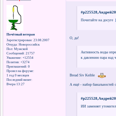
#p225528,Андрей20
Почитайте на досуге
Почётный ветеран
О, да!
Зарегистрирован
: 23.08.2007
Откуда:
Новороссийск
Пол:
Мужской
Активность воды опре
Сообщений:
21757
к давлению пара над 
Уважение:
+12554
Позитив:
+3274
Приглашений:
0
Провел на форуме:
Bread Siv Keible
1 год 0 месяцев
Последний визит:
Вчера 13:27
А ещё - набор банальностей 
#p225528,Андрей20
ИИ заменяет утомите