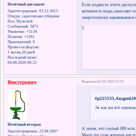
Почётный диссидент
Если подвести итоги диспута
активность воды,закисляет п
Зарегистрирован
: 03.12.2013
Откуда:
саратовская губерния
энергетически накачиваемся 
Пол:
Мужской
Сообщений:
5871
0
Уважение:
+5134
Позитив:
+1392
Приглашений:
0
Провел на форуме:
1 месяц 20 дней
Последний визит:
04.08.2026 06:21
Викторович
Поделиться
15.05.2025 22:51
#p225533,Андрей20
Эк как вы всё перевор
Почётный ветеран
А затем, что глупый ИИ есть
Зарегистрирован
: 23.08.2007