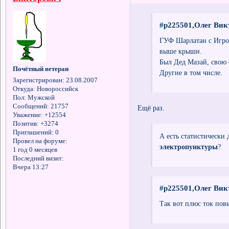
#p225501,Олег Вик
ГУФ Шарлатан с Игро
выше крыши.
Был Дед Мазай, свою 
Почётный ветеран
Другие в том числе.
Зарегистрирован
: 23.08.2007
Откуда:
Новороссийск
Пол:
Мужской
Сообщений:
21757
Ещё раз.
Уважение:
+12554
Позитив:
+3274
Приглашений:
0
А есть статистически 
Провел на форуме:
электропунктуры
?
1 год 0 месяцев
Последний визит:
Вчера 13:27
#p225501,Олег Вик
Так вот плюс ток пов