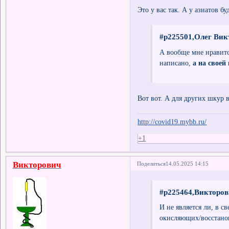
Это у вас так. А у азиатов б
#p225501,Олег Вик
А вообще мне нравитс
написано,
а на своей
Вот вот. А для других шкур 
http://covid19.mybb.ru/
+1
Викторович
Поделиться
14.05.2025 14:15
#p225464,Викторов
И не является ли, в с
окисляющих/восстано