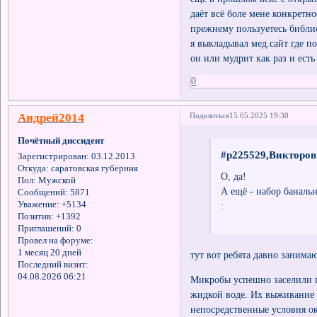
даёт всё боле мене конкрет
прежнему пользуетесь библи
я выкладывал мед.сайт где п
он или мудрит как раз и есть
0
Андрей2014
Поделиться
15.05.2025 19:30
Почётный диссидент
#p225529,Викторов
Зарегистрирован
: 03.12.2013
Откуда:
саратовская губерния
О, да!
Пол:
Мужской
А ещё - набор банальн
Сообщений:
5871
Уважение:
+5134
:
Позитив:
+1392
Приглашений:
0
Провел на форуме:
1 месяц 20 дней
тут вот ребята давно занима
Последний визит:
04.08.2026 06:21
Микробы успешно заселили п
жидкой воде. Их выживание 
непосредственные условия о