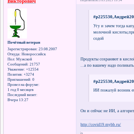
Викторович
Поделиться
15.05.2025 19:34
#p225530,Андрей20
Угу и зачем тогда ка
молочной кислоты,при 
содой
Почётный ветеран
Зарегистрирован
: 23.08.2007
Откуда:
Новороссийск
Продукты сохраняют в кисло
Пол:
Мужской
Сообщений:
21757
...а по вашему надо поливать
Уважение:
+12554
Позитив:
+3274
Приглашений:
0
#p225530,Андрей20
Провел на форуме:
1 год 0 месяцев
ИИ пожалуй возник е
Последний визит:
Вчера 13:27
Он и сейчас не ИИ, а алгори
http://covid19.mybb.ru/