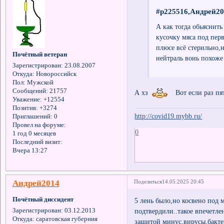
#p225516,Андрей20
А как тогда обьяснить
кусочку мяса под перв
плюсе всё стерильно,н
Почётный ветеран
нейтраль вонь похоже
Зарегистрирован
: 23.08.2007
Откуда:
Новороссийск
Пол:
Мужской
Сообщений:
21757
А хз
Вот если раз пят
Уважение:
+12554
Позитив:
+3274
http://covid19.mybb.ru/
Приглашений:
0
Провел на форуме:
0
1 год 0 месяцев
Последний визит:
Вчера 13:27
Андрей2014
Поделиться
14.05.2025 20:45
Почётный диссидент
5 лень было,но косвено под 
подтвердили..такое впечетле
Зарегистрирован
: 03.12.2013
Откуда:
саратовская губерния
защитой минус,вирусы,бакте