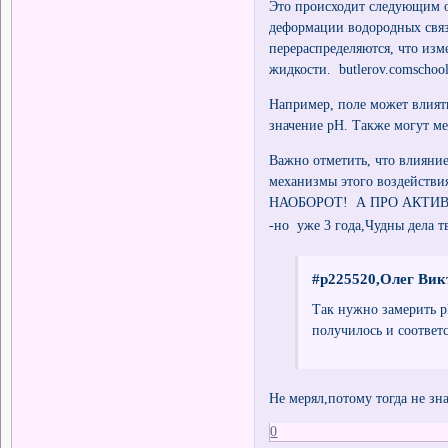
Это происходит следующим о
деформации водородных связ
перераспределяются, что из
жидкости. butlerov.comschool
Например, поле может влиять
значение рН. Также могут ме
Важно отметить, что влияние
механизмы этого воздейс
НАОБОРОТ! А ПРО АКТИВНО
-но уже 3 года,Чудны дела т
#p225520,Олег Вик
Так нужно замерить p
получилось и соответ
Не мерял,потому тогда не зн
0