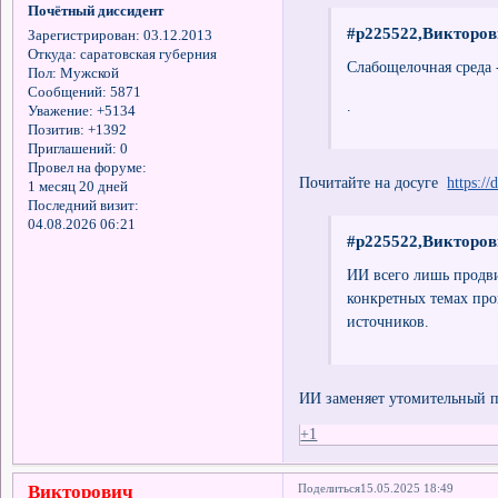
Почётный диссидент
#p225522,Викторов
Зарегистрирован
: 03.12.2013
Откуда:
саратовская губерния
Слабощелочная среда 
Пол:
Мужской
Сообщений:
5871
.
Уважение:
+5134
Позитив:
+1392
Приглашений:
0
Провел на форуме:
Почитайте на досуге
https:/
1 месяц 20 дней
Последний визит:
04.08.2026 06:21
#p225522,Викторов
ИИ всего лишь продв
конкретных темах пр
источников.
ИИ заменяет утомительный 
+1
Викторович
Поделиться
15.05.2025 18:49