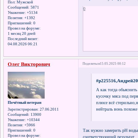
Пол:
Мужской
Сообщений:
5871
0
Уважение:
+5134
Позитив:
+1392
Приглашений:
0
Провел на форуме:
1 месяц 20 дней
Последний визит:
04.08.2026 06:21
Олег Викторович
Поделиться
15.05.2025 00:12
#p225516,Андрей20
А как тогда обьяснить
кусочку мяса под перв
плюсе всё стерильно,н
Почётный ветеран
нейтраль вонь похоже
Зарегистрирован
: 27.06.2011
Сообщений:
13900
Уважение:
+10344
Позитив:
+5966
Так нужно замерить pH воды 
Приглашений:
0
Провел на форуме:
соответствующий результат.