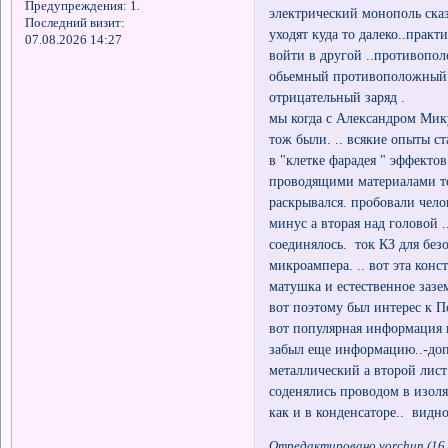
тут немного все сложнее . п
Предупреждения:
1.
электрический монополь сказ
Последний визит:
уходят куда то далеко..практ
07.08.2026 14:27
войти в другой ..противопол
обьемный противоположный з
отрицательный заряд .
мы когда с Александром Мик
тож были. .. всякие опыты с
в "клетке фарадея " эффекто
проводящими материалами то
раскрывался. пробовали чело
минус а вторая над головой 
соединялось. ток КЗ для бе
микроампера. .. вот эта конс
матушка и естественное зазе
вот поэтому был интерес к 
вот популярная информация
забыл еще информацию..-доп
металлический а второй лист
соденялись проводом в изол
как и в конденсаторе.. видн