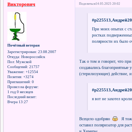
Викторович
Поделиться
14.05.2025 20:02
#p225513,Андрей20
При моих опытах с ст
ростках подверженных
полярности их было о
Почётный ветеран
Зарегистрирован
: 23.08.2007
Откуда:
Новороссийск
Так о том и говорит, что пр
Пол:
Мужской
Сообщений:
21757
создавались благоприятные 
Уважение:
+12554
(стерилизующее) действие, 
Позитив:
+3274
Приглашений:
0
Провел на форуме:
#p225513,Андрей20
1 год 0 месяцев
Последний визит:
я вот не захотел крол
Вчера 13:27
Всецело одобряю
Я тоже,
оставил поляризатор для ра
и Химеры.