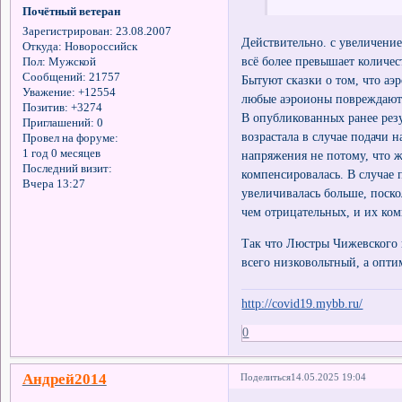
Почётный ветеран
Зарегистрирован
: 23.08.2007
Действительно. с увеличени
Откуда:
Новороссийск
всё более превышает количес
Пол:
Мужской
Сообщений:
21757
Бытуют сказки о том, что аэ
Уважение:
+12554
любые аэроионы повреждают 
Позитив:
+3274
В опубликованных ранее рез
Приглашений:
0
возрастала в случае подачи
Провел на форуме:
1 год 0 месяцев
напряжения не потому, что ж
Последний визит:
компенсировалась. В случае
Вчера 13:27
увеличивалась больше, поск
чем отрицательных, и их ком
Так что Люстры Чижевского 
всего низковольтный, а опти
http://covid19.mybb.ru/
0
Андрей2014
Поделиться
14.05.2025 19:04