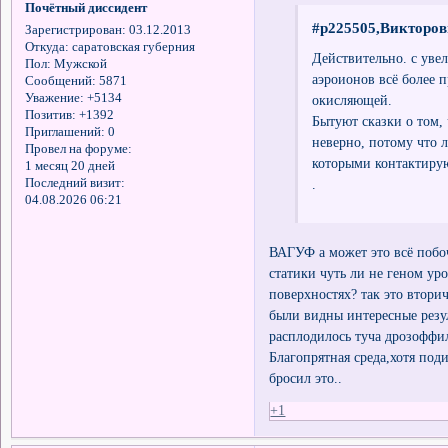
Почётный диссидент
#p225505,Викторов
Зарегистрирован
: 03.12.2013
Откуда:
саратовская губерния
Действительно. с уве
Пол:
Мужской
аэроионов всё более п
Сообщений:
5871
Уважение:
+5134
окисляющей.
Позитив:
+1392
Бытуют сказки о том,
Приглашений:
0
неверно, потому что 
Провел на форуме:
которыми контактиру
1 месяц 20 дней
.
Последний визит:
04.08.2026 06:21
ВАГУФ а может это всё побо
статики чуть ли не геном уро
поверхностях? так это втори
были видны интересные резу
расплодилось туча дрозоффил
Благопрятная среда,хотя поди
бросил это..
+1