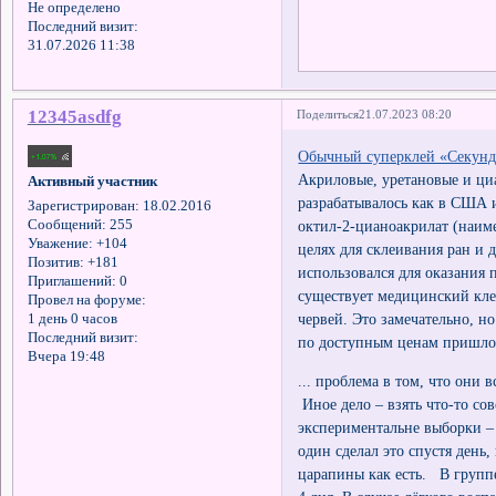
Не определено
Последний визит:
31.07.2026 11:38
12345asdfg
Поделиться
21.07.2023 08:20
Обычный суперклей «Секунд
Акриловые, уретановые и ци
Активный участник
разрабатывалось как в США и
Зарегистрирован
: 18.02.2016
октил-2-цианоакрилат (наим
Сообщений:
255
Уважение:
+104
целях для склеивания ран и 
Позитив:
+181
использовался для оказания
Приглашений:
0
существует медицинский кле
Провел на форуме:
червей. Это замечательно, но
1 день 0 часов
Последний визит:
по доступным ценам пришло
Вчера 19:48
... проблема в том, что они 
Иное дело – взять что-то со
экспериментальне выборки – 
один сделал это спустя день,
царапины как есть. В групп