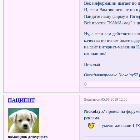
Век информации шагает по п
И, если Вам звонить не по ну
Найдите нашу фирму в Инте
Всё просто: "
КАМА-мед
" в 
Ну, а если вам действитель
качества по ценам более щад
на сайт интернет-магазина
К
ожиданиях!
Николай.
Отредактировано Nickolay57 (
0
ПАЦИЕНТ
Поделиться
05.06.2019 12:06
Nickolay57
провел на форуме 
реклама...
- умеют же наши ГУ
помощник дежурного