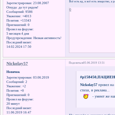
Всё есть яд, и всё есть лекарство, а
Зарегистрирован
: 23.08.2007
Откуда:
да тут рядом!
0
Сообщений:
9586
Уважение:
+4013
Позитив:
+13343
Приглашений:
0
Провел на форуме:
5 месяцев 4 дня
Предупреждения:
Низкая активность!
Последний визит:
14.02.2024 17:50
Nickolay57
Поделиться
05.06.2019 13:51
Новичок
#p158450,ПАЦИЕНТ
Зарегистрирован
: 03.06.2019
Сообщений:
2
Nickolay57
провел на 
Уважение:
+2
стихи, и реклама...
Позитив:
+0
Приглашений:
0
- умеют же н
Провел на форуме:
20 минут
Последний визит:
11.06.2019 16:47