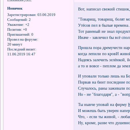
Новичок
Вот, написал свежий стишок,
Зарегистрирован
: 03.06.2019
"Товарищ, товарищ, болят мо
Сообщений:
2
Уважение:
+2
Утёсов пел в былые времена.
Позитив:
+0
Тот раненый не знал продук
Приглашений:
0
Иначе - завлечил бы всё спол
Провел на форуме:
20 минут
Прошла пора дремучести нар
Последний визит:
когда лепили по кровИ живо
11.06.2019 16:47
Надеясь залечить зелёнкой, 
а то и вовсе - пеплом да зем
И уповали только лишь на Бо
Порвав на бинт последние по
Случалось, раны заживали п
Но - не "благодаря", а - "воп
Ты нынче уповай на фирму
И можешь быть уверен напер
Что, - если ты живой, - люба
Ну, кроме, разве что душевн