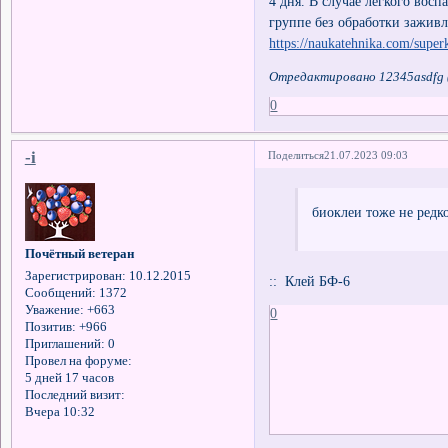
4 дня. В случае лёгкого вос
группе без обработки заживл
https://naukatehnika.com/super
Отредактировано 12345asdfg (
0
-i
Поделиться
21.07.2023 09:03
биоклеи тоже не редк
Почётный ветеран
Зарегистрирован
: 10.12.2015
:: Клей БФ-6
Сообщений:
1372
Уважение:
+663
0
Позитив:
+966
Приглашений:
0
Провел на форуме:
5 дней 17 часов
Последний визит:
Вчера 10:32