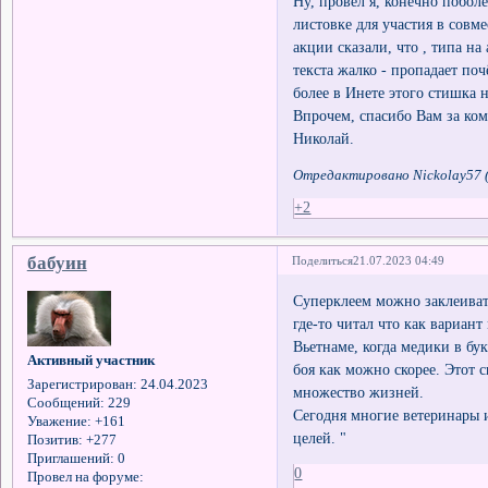
Ну, провёл я, конечно поболе
листовке для участия в совм
акции сказали, что , типа н
текста жалко - пропадает поч
более в Инете этого стишка н
Впрочем, спасибо Вам за ком
Николай.
Отредактировано Nickolay57 (
+2
бабуин
Поделиться
21.07.2023 04:49
Суперклеем можно заклеиват
где-то читал что как вариан
Вьетнаме, когда медики в бу
Активный участник
боя как можно скорее. Этот 
Зарегистрирован
: 24.04.2023
множество жизней.
Сообщений:
229
Сегодня многие ветеринары 
Уважение:
+161
целей. "
Позитив:
+277
Приглашений:
0
0
Провел на форуме: