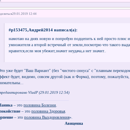
делиться
29.01.2019 12:44
#p153475,Андрей2014 написал(а):
намотаю на днях новую и попробую подцепить к ней просто плюс и
умножителя а второй встречный от земли,посмотрю что такого выда
нравится,если моя убежит,значит неудача,а нет значит..
то уже будет "Ваш Вариант" (без "чистого синуса" с "плавным переходом
ффект будет, видимо, совсем другой (как и Форма), поэтому, пожалуйста
нимательны...
тредактировано VladP (29.01.2019 12:54)
Паника
– это
половина Болезни
.
покойствие
– это
половина Здоровья
.
ерпение
– это
половина Выздоровления
».
Авиценна