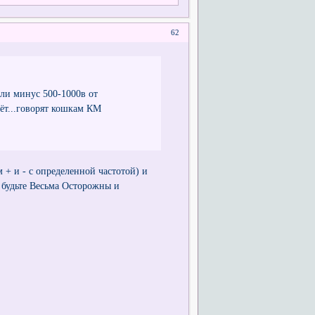
62
ли минус 500-1000в от
ёт...говорят кошкам КМ
 + и - с определенной частотой) и
, будьте Весьма Осторожны и