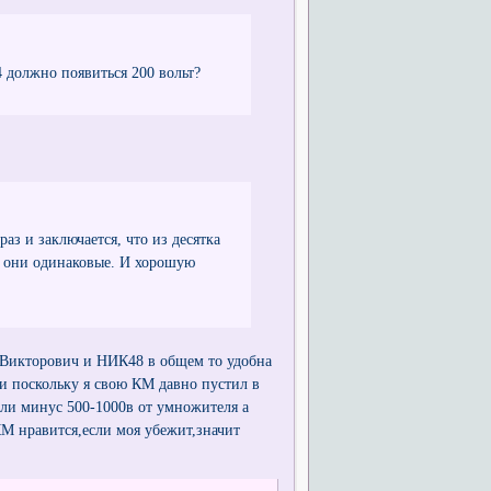
4 должно появиться 200 вольт?
аз и заключается, что из десятка
у они одинаковые. И хорошую
 Викторович и НИК48 в общем то удобна
,и поскольку я свою КМ давно пустил в
или минус 500-1000в от умножителя а
КМ нравится,если моя убежит,значит