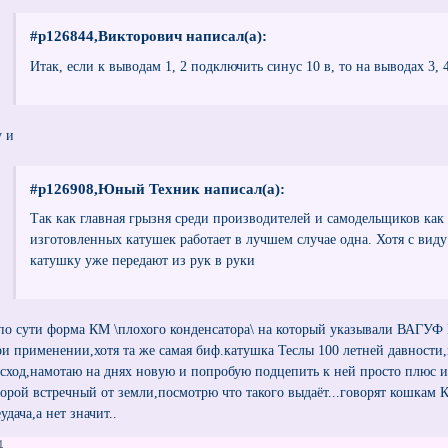
#p126844,Викторович написал(а):
Итак, если к выводам 1, 2 подключить синус 10 в, то на выводах 3, 
у и
#p126908,Юный Техник написал(а):
Так как главная грызня среди производителей и самодельщиков как р
изготовленных катушек работает в лучшем случае одна. Хотя с вид
катушку уже передают из рук в руки
 по сути форма КМ \плохого конденсатора\ на который указывали ВАГУФ
ри применении,хотя та же самая биф.катушка Теслы 100 летней давности
асход,намотаю на днях новую и попробую подцепить к ней просто плюс 
торой встречный от земли,посмотрю что такого выдаёт...говорят кошкам 
удача,а нет значит..
4