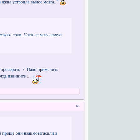
а жена устроила вынос мозга.."
кого поля. Пока не могу ничего
ак проверить ? Надо применить
огда извините ...
65
сё проще,они взаимозагасили в