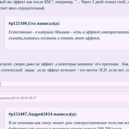
акой-же эффект как после КМ ? ,например, "... Через 5 дней пошел гной ,
твет явно отрицательный.
#p125100,Ura написал(а):
Естественно - в катушке Мишина - есть и эффект электростатичес
сказать,пытаюсь осознать и понять этот эффект
,
огласен ,скорее даже не эффект ,а некоторые внешние его признаки . К
л.статический экран ,если эффект исчезнет - это чистое ЭСП ,если нет ,т
2
делиться
29.01.2019 18:27
#p153487,Андрей2014 написал(а):
Я не понимаю как синус может дать электростатическое поле,там в
бифилярке эти синусы и получили просто ровные 200-300 вольт..