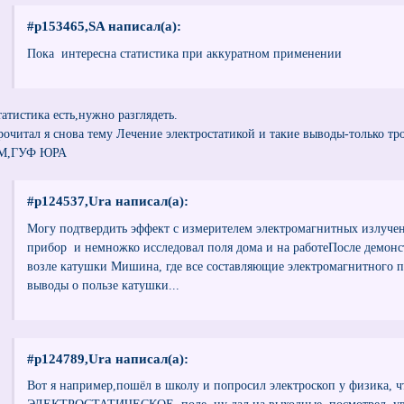
#p153465,SA написал(а):
Пока интересна статистика при аккуратном применении
татистика есть,нужно разглядеть.
рочитал я снова тему Лечение электростатикой и такие выводы-только тр
М,ГУФ ЮРА
#p124537,Ura написал(а):
Могу подтвердить эффект с измерителем электромагнитных излуче
прибор и немножко исследовал поля дома и на работеПосле демон
возле катушки Мишина, где все составляющие электромагнитного по
выводы о пользе катушки...
#p124789,Ura написал(а):
Вот я например,пошёл в школу и попросил электроскоп у физика, 