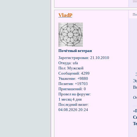
VladP
По
Почётный ветеран
Зарегистрирован
: 21.10.2010
Откуда:
ufa
Пол:
Мужской
Сообщений:
4299
Э
Уважение:
+9880
Э
Позитив:
+19703
В
Приглашений:
0
Провел на форуме:
О
1 месяц 4 дня
Последний визит:
04.08.2026 20:24
«
С
Т