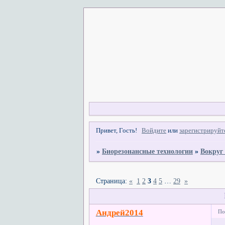
Привет, Гость!
Войдите
или
зарегистрируйт
»
Биорезонансные технологии
»
Вокруг
Страница:
«
1
2
3
4
5
…
29
»
Андрей2014
По