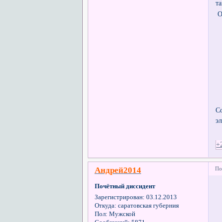
т
О
С
э
+
Андрей2014
По
Почётный диссидент
Зарегистрирован
: 03.12.2013
Откуда:
саратовская губерния
Пол:
Мужской