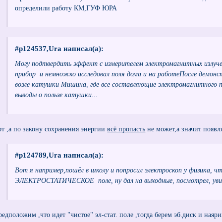
определили работу КМ,ГУФ ЮРА
#p124537,Ura написал(а):
Могу подтвердить эффект с измерителем электромагнитных излуче
прибор и немножко исследовал поля дома и на работеПосле демон
возле катушки Мишина, где все составляющие электромагнитного п
выводы о пользе катушки
...
от ,а по закону сохранения энергии
всё пропасть
не может,а значит появл
#p124789,Ura написал(а):
Вот я например,пошёл в школу и попросил электроскоп у физика, 
ЭЛЕКТРОСТАТИЧЕСКОЕ поле, ну дал на выходные, посмотрел, увид
редположим ,что идет "чистое" эл-стат. поле ,тогда берем эб.диск и наяр