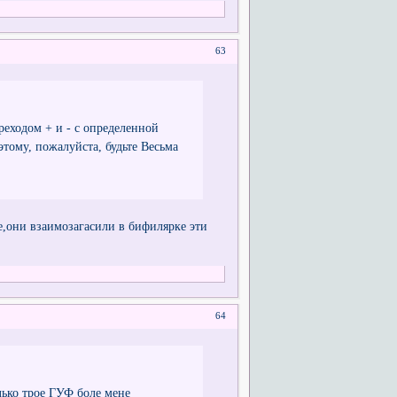
63
реходом + и - с определенной
этому, пожалуйста, будьте Весьма
е,они взаимозагасили в бифилярке эти
64
лько трое ГУФ боле мене