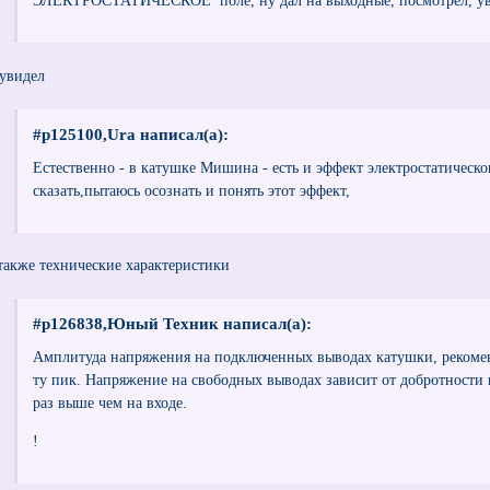
ЭЛЕКТРОСТАТИЧЕСКОЕ поле, ну дал на выходные, посмотрел, увид
 увидел
#p125100,Ura написал(а):
Естественно - в катушке Мишина - есть и эффект электростатическо
сказать,пытаюсь осознать и понять этот эффект,
 также технические характеристики
#p126838,Юный Техник написал(а):
Амплитуда напряжения на подключенных выводах катушки, рекомен
ту пик. Напряжение на свободных выводах зависит от добротности и
раз выше чем на входе.
!