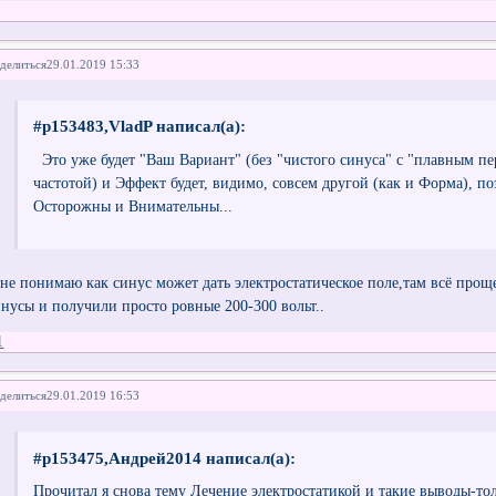
делиться
29.01.2019 15:33
#p153483,VladP написал(а):
Это уже будет "Ваш Вариант" (без "чистого синуса" с "плавным пе
частотой) и Эффект будет, видимо, совсем другой (как и Форма), по
Осторожны и Внимательны...
 не понимаю как синус может дать электростатическое поле,там всё прощ
инусы и получили просто ровные 200-300 вольт..
1
делиться
29.01.2019 16:53
#p153475,Андрей2014 написал(а):
Прочитал я снова тему Лечение электростатикой и такие выводы-то