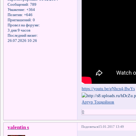
Сообщений:
789
Уважение:
+364
Позитив:
+646
Приглашений:
0
Провел на форуме:
3 дня 9 часов
Последний визит:
26.07.2026 10:26
https://youtu.be/gNhcn4-BwYs
Артур Тоцкойнов
0
valentin s
Поделиться
15.01.2017 13:49