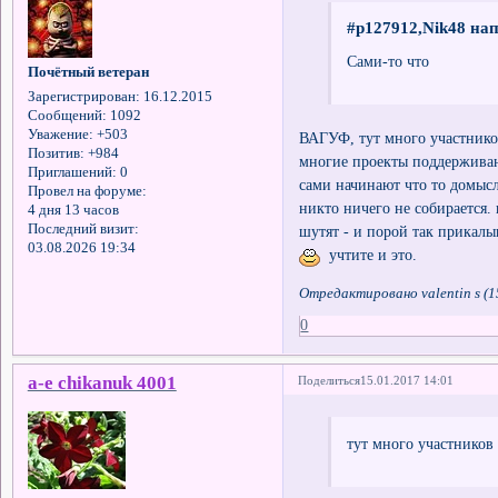
#p127912,Nik48 нап
Сами-то что
Почётный ветеран
Зарегистрирован
: 16.12.2015
Сообщений:
1092
Уважение:
+503
ВАГУФ, тут много участнико
Позитив:
+984
многие проекты поддерживают
Приглашений:
0
сами начинают что то домысл
Провел на форуме:
никто ничего не собирается.
4 дня 13 часов
Последний визит:
шутят - и порой так прикалы
03.08.2026 19:34
учтите и это.
Отредактировано valentin s (1
0
a-e chikanuk 4001
Поделиться
15.01.2017 14:01
тут много участников