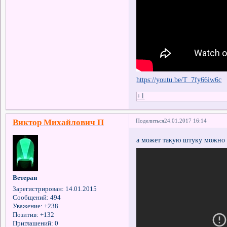
https://youtu.be/T_7fy66iw6c
+1
Виктор Михайлович П
Поделиться
24.01.2017 16:14
а может такую штуку можно 
Ветеран
Зарегистрирован
: 14.01.2015
Сообщений:
494
Уважение:
+238
Позитив:
+132
Приглашений:
0