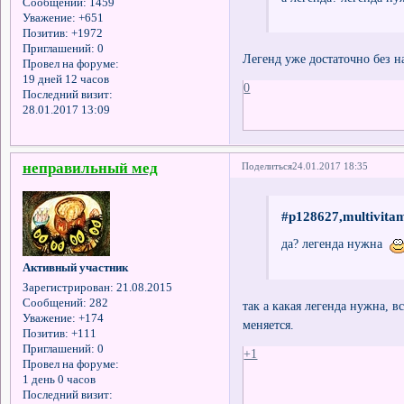
Сообщений:
1459
Уважение:
+651
Позитив:
+1972
Приглашений:
0
Легенд уже достаточно без на
Провел на форуме:
19 дней 12 часов
0
Последний визит:
28.01.2017 13:09
неправильный мед
Поделиться
24.01.2017 18:35
#p128627,multivita
да? легенда нужна
Активный участник
Зарегистрирован
: 21.08.2015
Сообщений:
282
так а какая легенда нужна, в
Уважение:
+174
меняется.
Позитив:
+111
Приглашений:
0
+1
Провел на форуме:
1 день 0 часов
Последний визит: