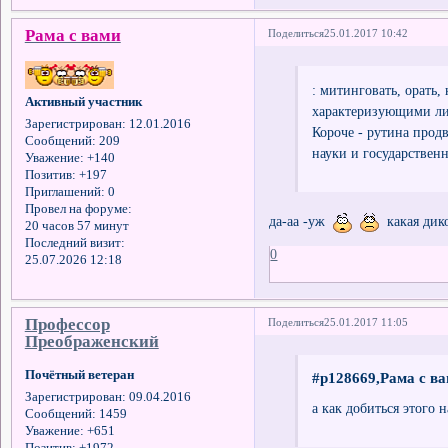
Рама с вами
Поделиться
25.01.2017 10:42
: митинговать, орать,
Активный участник
характеризующими ли
Зарегистрирован
: 12.01.2016
Короче - рутина прод
Сообщений:
209
науки и государствен
Уважение:
+140
Позитив:
+197
Приглашений:
0
Провел на форуме:
да-аа -уж
какая дико
20 часов 57 минут
Последний визит:
0
25.07.2026 12:18
Профессор
Поделиться
25.01.2017 11:05
Преображенский
Почётный ветеран
#p128669,Рама с ва
Зарегистрирован
: 09.04.2016
а как добиться этого
Сообщений:
1459
Уважение:
+651
Позитив:
+1972