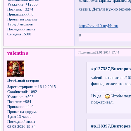
комплиментарных транзистор
Уважение:
+12555
хватит. Детали нужно эконо
Позитив:
+3274
Приглашений:
0
Провел на форуме:
1 год 0 месяцев
http://covid19.mybb.ru/
Последний визит:
Сегодня 15:00
0
valentin s
Поделиться
22.01.2017 17:44
#p127387,Викторов
valentin s написал:21
Почётный ветеран
фишка, может это хор
Зарегистрирован
: 16.12.2015
..................................
Сообщений:
1092
Ну да.
Чтобы подж
Уважение:
+503
поджаривал.
Позитив:
+984
Приглашений:
0
Провел на форуме:
4 дня 13 часов
Последний визит:
#p128397,Викторов
03.08.2026 19:34