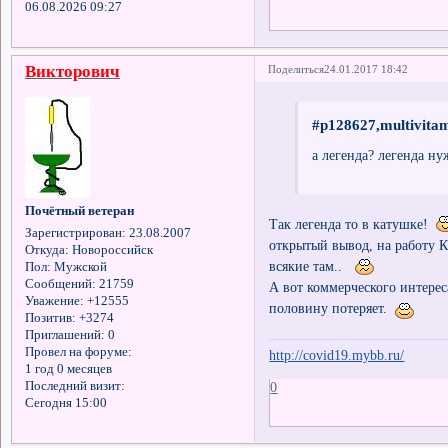
06.08.2026 09:27
Викторович
Поделиться
24.01.2017 18:42
#p128627,multivita
а легенда? легенда ну
Почётный ветеран
Так легенда то в катушке!
Зарегистрирован
: 23.08.2007
открытый вывод, на работу К
Откуда:
Новороссийск
всякие там..
Пол:
Мужской
Сообщений:
21759
А вот коммерческого интерес
Уважение:
+12555
половину потеряет.
Позитив:
+3274
Приглашений:
0
Провел на форуме:
http://covid19.mybb.ru/
1 год 0 месяцев
0
Последний визит:
Сегодня 15:00