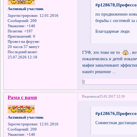
#p128678,Профессо
Активный участник
по продвижению новых
Зарегистрирован
: 12.01.2016
борьбы с системой за
Сообщений:
209
Уважение:
+140
Благодарные люди.
Позитив:
+197
Приглашений:
0
Провел на форуме:
20 часов 57 минут
ГУФ, это тоже не то
, во
Последний визит:
25.07.2026 12:18
покалечились и детей покале
мафия замалчивают эффективн
нашёл решение ...
0
Рама с вами
Поделиться
25.01.2017 12:19
#p128676,Профессо
Активный участник
Совместная дистанцио
Зарегистрирован
: 12.01.2016
Сообщений:
209
Уважение:
+140