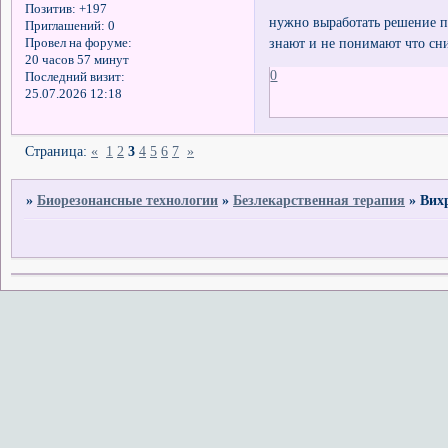
Позитив:
+197
нужно выработать решение п
Приглашений:
0
знают и не понимают что сни
Провел на форуме:
20 часов 57 минут
0
Последний визит:
25.07.2026 12:18
Страница:
«
1
2
3
4
5
6
7
»
»
Биорезонансные технологии
»
Безлекарственная терапия
»
Вих