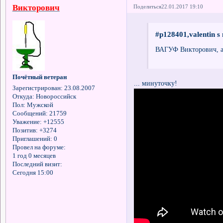
Викторович
Поделиться
22.01.2017 19:10
#p128401,valentin s
ВАГУФ Викторович, а 
Почётный ветеран
... минуточку!
Зарегистрирован
: 23.08.2007
Откуда:
Новороссийск
Пол:
Мужской
Сообщений:
21759
Уважение:
+12555
Позитив:
+3274
Приглашений:
0
Провел на форуме:
1 год 0 месяцев
Последний визит:
Сегодня 15:00