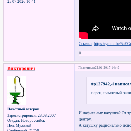
25.07.2026 10:41
Ссылка
https://youtu.be/5a
0
Викторович
Поделиться
22.01.2017 14:49
#p127942,-i написал
перец грамотный запи
Почётный ветеран
И нафига ему катушка? От т
Зарегистрирован
: 23.08.2007
центру.
Откуда:
Новороссийск
А катушку рационально испол
Пол:
Мужской
Сообщений:
21759