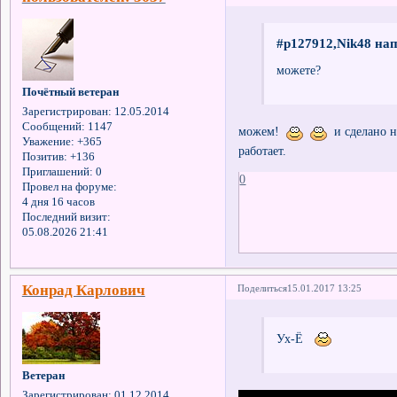
#p127912,Nik48 нап
можете?
Почётный ветеран
Зарегистрирован
: 12.05.2014
Сообщений:
1147
можем!
и сделано не
Уважение:
+365
работает.
Позитив:
+136
Приглашений:
0
0
Провел на форуме:
4 дня 16 часов
Последний визит:
05.08.2026 21:41
Конрад Карлович
Поделиться
15.01.2017 13:25
Ух-Ё
Ветеран
Зарегистрирован
: 01.12.2014