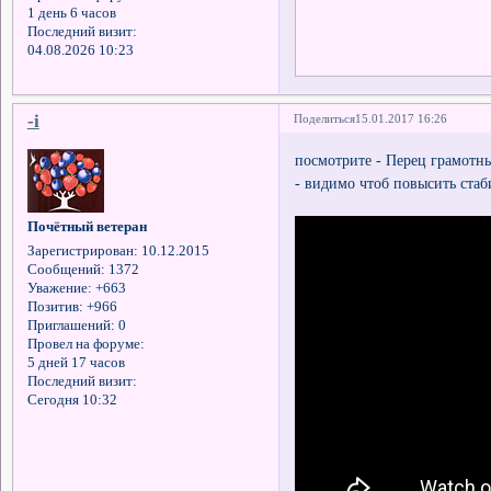
1 день 6 часов
Последний визит:
04.08.2026 10:23
-i
Поделиться
15.01.2017 16:26
посмотрите - Перец грамотны
- видимо чтоб повысить ста
Почётный ветеран
Зарегистрирован
: 10.12.2015
Сообщений:
1372
Уважение:
+663
Позитив:
+966
Приглашений:
0
Провел на форуме:
5 дней 17 часов
Последний визит:
Сегодня 10:32