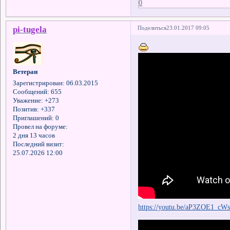
0
pi-tugela
Поделиться
23.01.2017 09:05
Ветеран
Зарегистрирован
: 06.03.2015
Сообщений:
655
Уважение:
+273
Позитив:
+337
Приглашений:
0
Провел на форуме:
2 дня 13 часов
Последний визит:
25.07.2026 12:00
https://youtu.be/aP3ZOE1_cW