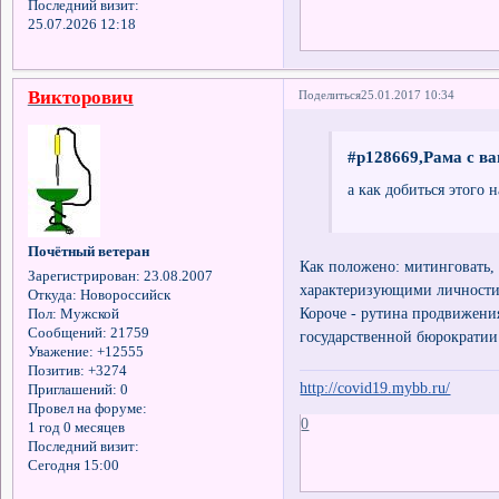
Последний визит:
25.07.2026 12:18
Викторович
Поделиться
25.01.2017 10:34
#p128669,Рама с ва
а как добиться этого
Почётный ветеран
Как положено: митинговать, 
Зарегистрирован
: 23.08.2007
характеризующими личности 
Откуда:
Новороссийск
Короче - рутина продвижени
Пол:
Мужской
Сообщений:
21759
государственной бюрократи
Уважение:
+12555
Позитив:
+3274
http://covid19.mybb.ru/
Приглашений:
0
Провел на форуме:
0
1 год 0 месяцев
Последний визит:
Сегодня 15:00