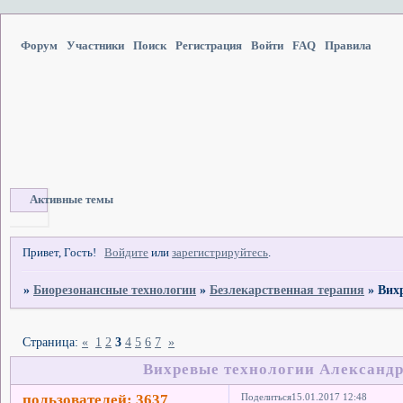
Форум
Участники
Поиск
Регистрация
Войти
FAQ
Правила
Активные темы
Привет, Гость!
Войдите
или
зарегистрируйтесь
.
»
Биорезонансные технологии
»
Безлекарственная терапия
»
Вих
Страница:
«
1
2
3
4
5
6
7
»
Вихревые технологии Александра
пользователей: 3637
Поделиться
15.01.2017 12:48