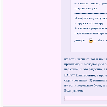
-i написал: перец гра
предлагали уже
---------------------------
И нафига ему катушка
и кружка по центру.
А катушку рациональн
паре комплиментарных
диодов..
.. Да и х
ну вот и вариант, вот и пош
правильно, и молодые умы п
над собой, и это радостно, 
ВАГУФ
Викторович
, а про 
седатированием, 3) минималь
ну вот и нормально будет, и
Всем успехов.
0