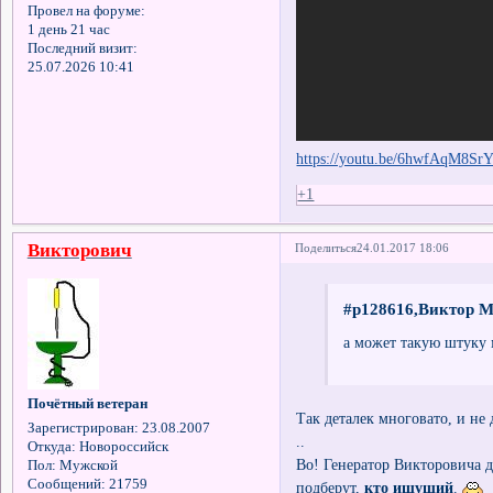
Провел на форуме:
1 день 21 час
Последний визит:
25.07.2026 10:41
https://youtu.be/6hwfAqM8Sr
+1
Викторович
Поделиться
24.01.2017 18:06
#p128616,Виктор М
а может такую штуку
Почётный ветеран
Так деталек многовато, и не
Зарегистрирован
: 23.08.2007
..
Откуда:
Новороссийск
Во! Генератор Викторовича 
Пол:
Мужской
Сообщений:
21759
подберут,
кто ищущий
.