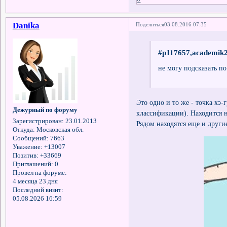
Danika
Поделиться
03.08.2016 07:35
#p117657,academik2
не могу подсказать по
Это одно и то же - точка хэ
Дежурный по форуму
классификации). Находится 
Зарегистрирован
: 23.01.2013
Рядом находятся еще и други
Откуда:
Московская обл.
Сообщений:
7663
Уважение:
+13007
Позитив:
+33669
Приглашений:
0
Провел на форуме:
4 месяца 23 дня
Последний визит:
05.08.2026 16:59