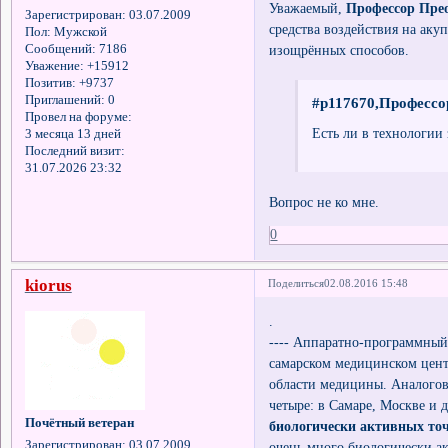
Уважаемый,
Профессор Пре
Зарегистрирован
: 03.07.2009
средства воздействия на аку
Пол:
Мужской
изощрённых способов.
Сообщений:
7186
Уважение:
+15912
Позитив:
+9737
Приглашений:
0
#p117670,Профессо
Провел на форуме:
Есть ли в технологии
3 месяца 13 дней
Последний визит:
31.07.2026 23:32
Вопрос не ко мне.
0
kiorus
Поделиться
02.08.2016 15:48
.
---- Аппаратно-программный
самарском медицинском центр
области медицины. Аналогов
четыре: в Самаре, Москве и 
Почётный ветеран
биологически активных точ
Зарегистрирован
: 03.07.2009
очень много биологически а