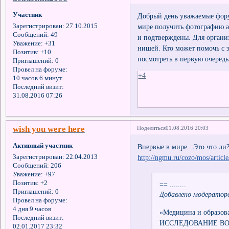
Участник
Добрый день уважаемые фору
мире получить фотографию а
Зарегистрирован
: 27.10.2015
Сообщений:
49
и подтверждены. Для органи
Уважение:
+31
нишей. Кто может помочь с 
Позитив:
+10
посмотреть в первую очередь
Приглашений:
0
Провел на форуме:
+4
10 часов 6 минут
Последний визит:
31.08.2016 07:26
wish you were here
Поделиться
01.08.2016 20:03
Активный участник
Впервые в мире.. Это что ли
http://ngmu.ru/cozo/mos/articl
Зарегистрирован
: 22.04.2013
Сообщений:
206
Уважение:
+97
Позитив:
+2
== ........
Приглашений:
0
Добавлено модератор
Провел на форуме:
4 дня 9 часов
«Медицина и образова
Последний визит:
ИССЛЕДОВАНИЕ В
02.01.2017 23:32