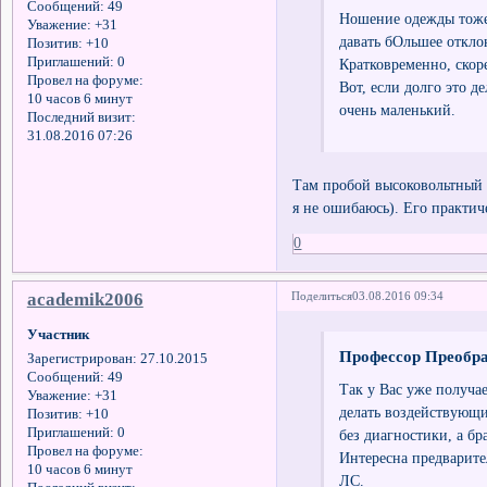
Сообщений:
49
Ношение одежды тоже 
Уважение:
+31
давать бОльшее откло
Позитив:
+10
Приглашений:
0
Кратковременно, скор
Провел на форуме:
Вот, если долго это д
10 часов 6 минут
очень маленький.
Последний визит:
31.08.2016 07:26
Там пробой высоковольтный п
я не ошибаюсь). Его практич
0
academik2006
Поделиться
03.08.2016 09:34
Участник
Профессор Преобра
Зарегистрирован
: 27.10.2015
Сообщений:
49
Так у Вас уже получа
Уважение:
+31
делать воздействующи
Позитив:
+10
Приглашений:
0
без диагностики, а бр
Провел на форуме:
Интересна предварите
10 часов 6 минут
ЛС.