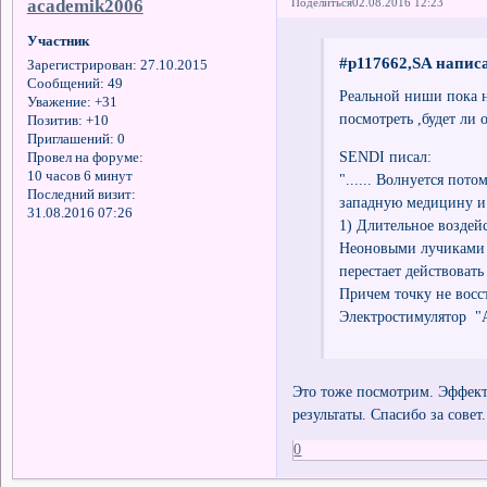
academik2006
Поделиться
02.08.2016 12:23
Участник
#p117662,SA написа
Зарегистрирован
: 27.10.2015
Сообщений:
49
Реальной ниши пока н
Уважение:
+31
посмотреть ,будет ли 
Позитив:
+10
Приглашений:
0
SENDI писал:
Провел на форуме:
10 часов 6 минут
"...... Волнуется пот
Последний визит:
западную медицину и
31.08.2016 07:26
1) Длительное воздей
Неоновыми лучиками и
перестает действовать
Причем точку не восст
Электростимулятор "
Это тоже посмотрим. Эффект
результаты. Спасибо за совет.
0