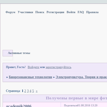
Форум
Участники
Поиск
Регистрация
Войти
FAQ
Правила
Активные темы
Привет, Гость!
Войдите
или
зарегистрируйтесь
.
»
Биорезонансные технологии
»
Электропунктура. Теория и пра
Страница:
1
2
3
4
5
»
Получены первые в мире фо
academik2006
Поделиться
01.08.2016 13:20