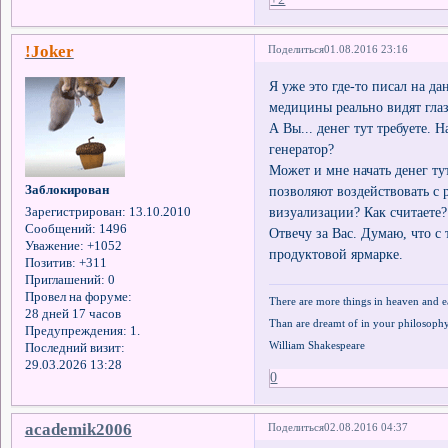
!Joker
Поделиться
01.08.2016 23:16
Я уже это где-то писал на д
медицины реально видят гла
А Вы... денег тут требуете.
генератор?
Может и мне начать денег ту
Заблокирован
позволяют воздействовать с 
визуализации? Как считаете?
Зарегистрирован
: 13.10.2010
Сообщений:
1496
Отвечу за Вас. Думаю, что с
Уважение:
+1052
продуктовой ярмарке.
Позитив:
+311
Приглашений:
0
Провел на форуме:
There are more things in heaven and e
28 дней 17 часов
Than are dreamt of in your philosophy
Предупреждения:
1.
William Shakespeare
Последний визит:
29.03.2026 13:28
0
academik2006
Поделиться
02.08.2016 04:37