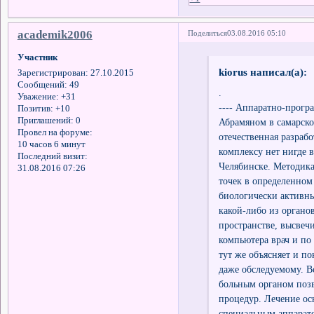
academik2006
Поделиться
03.08.2016 05:10
Участник
kiorus написал(а):
Зарегистрирован
: 27.10.2015
Сообщений:
49
.
Уважение:
+31
---- Аппаратно-прогр
Позитив:
+10
Приглашений:
0
Абрамяном в самарско
Провел на форуме:
отечественная разраб
10 часов 6 минут
комплексу нет нигде в
Последний визит:
Челябинске. Методика
31.08.2016 07:26
точек в определенном 
биологически активны
какой-либо из органо
пространстве, высвеч
компьютера врач и по
тут же объясняет и п
даже обследуемому. В
больным органом позв
процедур. Лечение осн
специальным аппарато