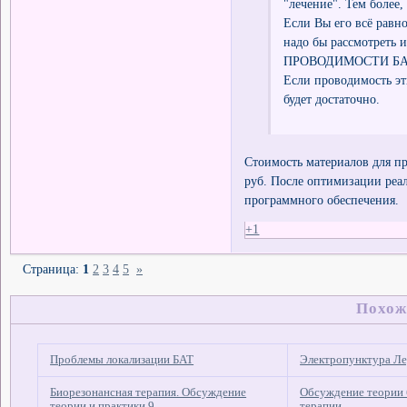
"лечение". Тем более,
Если Вы его всё равн
надо бы рассмотреть
ПРОВОДИМОСТИ БАТ",
Если проводимость эт
будет достаточно.
Стоимость материалов для пр
руб. После оптимизации реал
программного обеспечения.
+1
Страница:
1
2
3
4
5
»
Похож
Проблемы локализации БАТ
Электропунктура Ле
Биорезонансная терапия. Обсуждение
Обсуждение теории
теории и практики 9
терапии