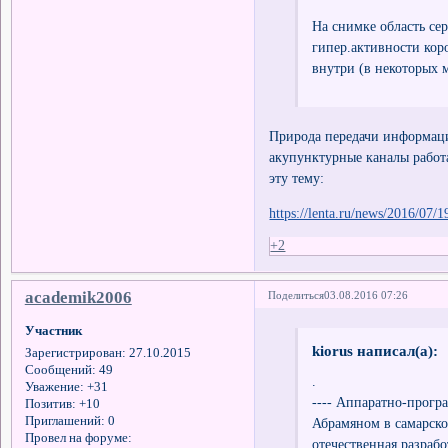
На снимке область сер
гипер.активности кор
внутри (в некоторых м
Природа передачи информаци
акупунктурные каналы работа
эту тему:
https://lenta.ru/news/2016/07/1
+2
academik2006
Поделиться
03.08.2016 07:26
Участник
kiorus написал(а):
Зарегистрирован
: 27.10.2015
Сообщений:
49
.
Уважение:
+31
---- Аппаратно-прогр
Позитив:
+10
Приглашений:
0
Абрамяном в самарско
Провел на форуме:
отечественная разраб