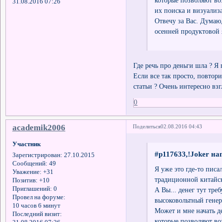
31.08.2016 07:26
их поиска и визуализ
Отвечу за Вас. Думаю,
осенней продуктовой 
Где речь про деньги шла ? Я
Если все так просто, повтор
статьи ? Очень интересно взг
0
academik2006
Поделиться
02.08.2016 04:43
Участник
#p117633,!Joker на
Зарегистрирован
: 27.10.2015
Сообщений:
49
Я уже это где-то писа
Уважение:
+31
традиционной китайск
Позитив:
+10
Приглашений:
0
А Вы... денег тут тре
Провел на форуме:
высоковольтный генер
10 часов 6 минут
Может и мне начать де
Последний визит:
которые позволяют воз