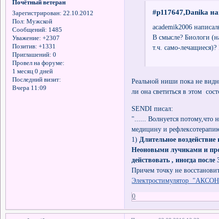
Почётный ветеран
#p117647,Danika на
Зарегистрирован
: 22.10.2012
Пол:
Мужской
academik2006 написал(
Сообщений:
1485
В смысле? Биологи (н
Уважение:
+2307
Позитив:
+1331
т.ч. само-лечащиеся)?
Приглашений:
0
Провел на форуме:
1 месяц 0 дней
Последний визит:
Реальной ниши пока не вид
Вчера 11:09
ли она светиться в этом сос
SENDI писал:
"...... Волнуется потому,чт
медицину и рефлексотерапию
1)
Длительное воздействие 
Неоновыми лучиками и про
действовать , иногда после 
Причем точку не восстановит
Электростимулятор "АКСОН-
0