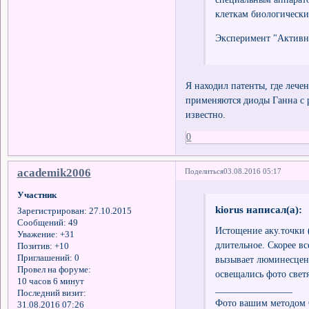
клеткам биологически
Эксперимент "Активно
Я находил патенты, где леч
применяются диоды Ганна с р
известно.
0
academik2006
Поделиться
03.08.2016 05:17
Участник
kiorus написал(а):
Зарегистрирован
: 27.10.2015
Сообщений:
49
Истощение аку.точки 
Уважение:
+31
длительное. Скорее вс
Позитив:
+10
Приглашений:
0
вызывает люминесценц
Провел на форуме:
освещались фото свет
10 часов 6 минут
________________
Последний визит:
Фото вашим методом 
31.08.2016 07:26