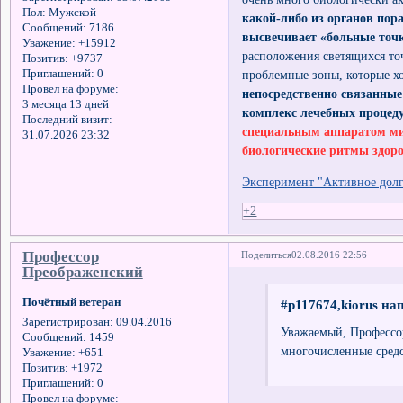
Пол:
Мужской
какой-либо из органов пора
Сообщений:
7186
высвечивает «больные точ
Уважение:
+15912
расположения светящихся точ
Позитив:
+9737
проблемные зоны, которые х
Приглашений:
0
Провел на форуме:
непосредственно связанны
3 месяца 13 дней
комплекс лечебных процед
Последний визит:
специальным аппаратом ми
31.07.2026 23:32
биологические ритмы здоро
Эксперимент "Активное долг
+2
Профессор
Поделиться
02.08.2016 22:56
Преображенский
Почётный ветеран
#p117674,kiorus нап
Зарегистрирован
: 09.04.2016
Уважаемый, Профессор
Сообщений:
1459
многочисленные средс
Уважение:
+651
Позитив:
+1972
Приглашений:
0
Провел на форуме: