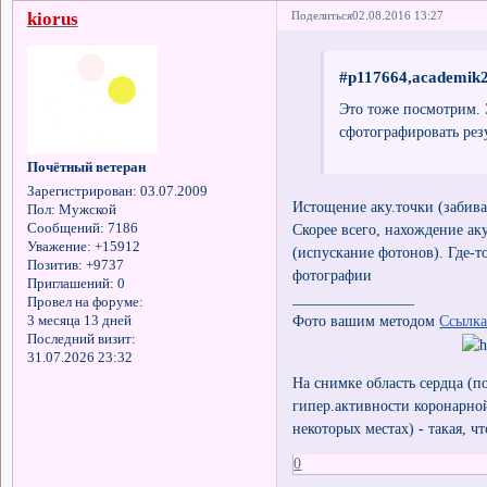
kiorus
Поделиться
02.08.2016 13:27
#p117664,academik2
Это тоже посмотрим. 
сфотографировать рез
Почётный ветеран
Зарегистрирован
: 03.07.2009
Истощение аку.точки (забива
Пол:
Мужской
Скорее всего, нахождение а
Сообщений:
7186
Уважение:
+15912
(испускание фотонов). Где-т
Позитив:
+9737
фотографии
Приглашений:
0
________________
Провел на форуме:
Фото вашим методом
Ссылк
3 месяца 13 дней
Последний визит:
31.07.2026 23:32
На снимке область сердца (п
гипер.активности коронарной
некоторых местах) - такая, 
0