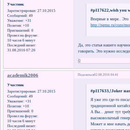
Участник
#p117622,wish you w
Зарегистрирован
: 27.10.2015
Сообщений:
49
Впервые в мире.. Это 
Уважение:
+31
http://ngmu.ru/cozo/mos
Позитив:
+10
Приглашений:
0
Провел на форуме:
10 часов 6 минут
Да, это статья нашего научн
Последний визит:
31.08.2016 07:26
говорить. Это нужно исследо
0
academik2006
Поделиться
02.08.2016 04:41
Участник
#p117633,!Joker на
Зарегистрирован
: 27.10.2015
Сообщений:
49
Я уже это где-то писа
Уважение:
+31
традиционной китайск
Позитив:
+10
Приглашений:
0
А Вы... денег тут тре
Провел на форуме:
высоковольтный генер
10 часов 6 минут
Может и мне начать де
Последний визит:
которые позволяют воз