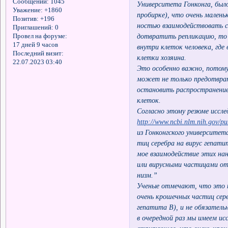
Сообщений:
1045
Университета Гонконга, было 
Уважение:
+1860
пробирке), что очень малень
Позитив:
+196
ностью взаимодействовать с
Приглашений:
0
дотвратить репликацию, то л
Провел на форуме:
17 дней 9 часов
внутри клеток человека, где
Последний визит:
клетки хозяина.
22.07.2023 03:40
Это особенно важно, потому
может не только предотврат
остановить распространени
клеток.
Согласно этому резюме иссле
http://www.ncbi.nlm.nih.gov/p
из Гонконгского университет
тиц серебра на вирус гепати
мое взаимодействие этих на
или вирусными частицами от
низм.”
Ученые отмечают, что это 
очень крошечных частиц сер
гепатита В), и не обязательн
в очередной раз мы имеем ис