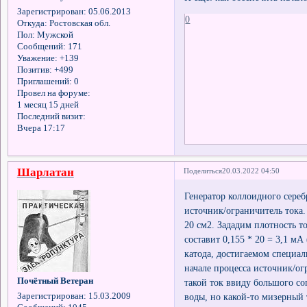
Зарегистрирован
: 05.06.2013
0
Откуда:
Ростовская обл.
Пол:
Мужской
Сообщений:
171
Уважение:
+139
Позитив:
+499
Приглашений:
0
Провел на форуме:
1 месяц 15 дней
Последний визит:
Вчера 17:17
Шарлатан
Поделиться
20.03.2022 04:50
Генератор коллоидного сереб
источник/ограничитель тока
20 см2. Зададим плотность т
составит 0,155 * 20 = 3,1 м
катода, достигаемом специа
начале процесса источник/ог
Почётный Ветеран
такой ток ввиду большого с
Зарегистрирован
: 15.03.2009
воды, но какой-то мизерный 