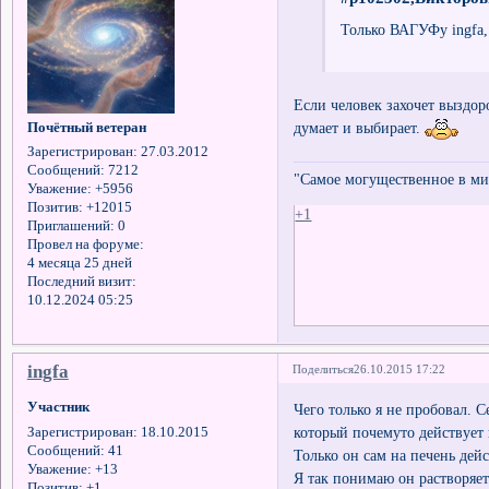
Только ВАГУФу ingfa,
Если человек захочет выздор
думает и выбирает.
Почётный ветеран
Зарегистрирован
: 27.03.2012
Сообщений:
7212
"Самое могущественное в мир
Уважение:
+5956
Позитив:
+12015
+1
Приглашений:
0
Провел на форуме:
4 месяца 25 дней
Последний визит:
10.12.2024 05:25
ingfa
Поделиться
26.10.2015 17:22
Участник
Чего только я не пробовал. 
который почемуто действует
Зарегистрирован
: 18.10.2015
Сообщений:
41
Только он сам на печень дейс
Уважение:
+13
Я так понимаю он растворяе
Позитив:
+1