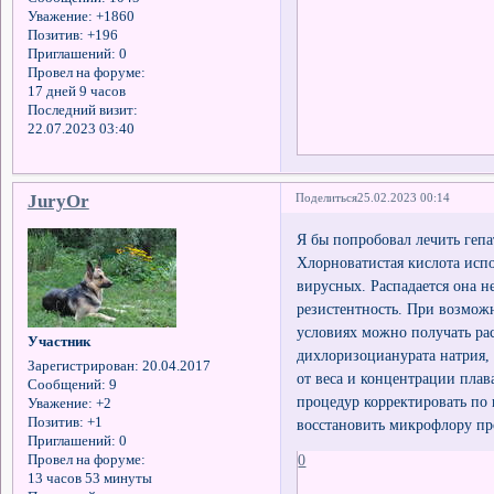
Уважение:
+1860
Позитив:
+196
Приглашений:
0
Провел на форуме:
17 дней 9 часов
Последний визит:
22.07.2023 03:40
JuryOr
Поделиться
25.02.2023 00:14
Я бы попробовал лечить геп
Хлорноватистая кислота исп
вирусных. Распадается она н
резистентность. При возмож
условиях можно получать рас
Участник
дихлоризоцианурата натрия, 
Зарегистрирован
: 20.04.2017
от веса и концентрации плав
Сообщений:
9
процедур корректировать по
Уважение:
+2
Позитив:
+1
восстановить микрофлору пр
Приглашений:
0
0
Провел на форуме:
13 часов 53 минуты