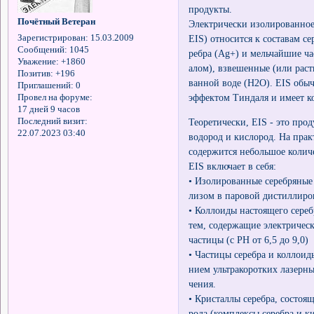
продукты.
Почётный Ветеран
Электрически изолированное се
Зарегистрирован
: 15.03.2009
EIS) относится к составам с
Сообщений:
1045
ребра (Ag+) и мельчайшие ча
Уважение:
+1860
алом), взвешенные (или рас
Позитив:
+196
ванной воде (H2O). EIS обыч
Приглашений:
0
эффектом Тиндаля и имеет к
Провел на форуме:
17 дней 9 часов
Последний визит:
Теоретически, EIS - это про
22.07.2023 03:40
водород и кислород. На прак
содержится небольшое количе
EIS включает в себя:
• Изолированные серебряные
лизом в паровой дистиллиров
• Коллоиды настоящего сере
тем, содержащие электричес
частицы (с РН от 6,5 до 9,0)
• Частицы серебра и коллоид
нием ультракоротких лазерны
чения.
• Кристаллы серебра, состоящ
рода (комплексы серебра и к