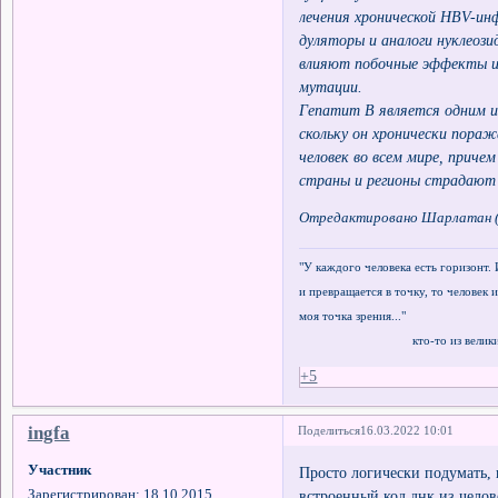
лечения хронической HBV-ин
дуляторы и аналоги нуклеози
влияют побочные эффекты и
мутации.
Гепатит В является одним и
скольку он хронически пораж
человек во всем мире, приче
страны и регионы страдают с
Отредактировано Шарлатан (1
"У каждого человека есть горизонт. 
и превращается в точку, то человек и
моя точка зрения..."
кто-то из великих ф
+5
ingfa
Поделиться
16.03.2022 10:01
Участник
Просто логически подумать, 
встроенный код днк из челов
Зарегистрирован
: 18.10.2015