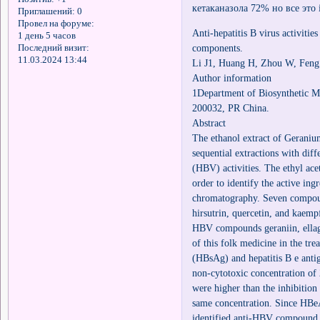
кетаканазола 72% но все это i
Приглашений:
0
Провел на форуме:
Anti-hepatitis B virus activitie
1 день 5 часов
components.
Последний визит:
11.03.2024 13:44
Li J1, Huang H, Zhou W, Feng
Author information
1Department of Biosynthetic M
200032, PR China.
Abstract
The ethanol extract of Geraniu
sequential extractions with diff
(HBV) activities. The ethyl ace
order to identify the active ing
chromatography. Seven compounds
hirsutrin, quercetin, and kaem
HBV compounds geraniin, ellagi
of this folk medicine in the tr
(HBsAg) and hepatitis B e anti
non-cytotoxic concentration o
were higher than the inhibition
same concentration. Since HBe
identified anti-HBV compound 