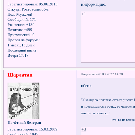
информацию.
Зарегистрирован
: 05.06.2013
Откуда:
Ростовская обл.
+1
Пол:
Мужской
Сообщений:
171
Уважение:
+139
Позитив:
+499
Приглашений:
0
Провел на форуме:
1 месяц 15 дней
Последний визит:
Вчера 17:17
Шарлатан
Поделиться
20.03.2022 14:28
обеих
"У каждого человека есть горизонт. 
и превращается в точку, то человек и
моя точка зрения..."
кто-то из великих ф
Почётный Ветеран
+3
Зарегистрирован
: 15.03.2009
Сообщений:
1045