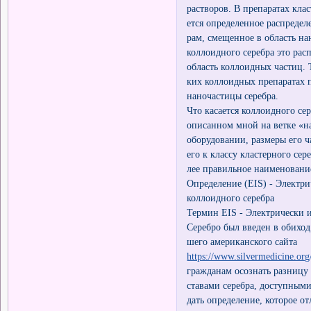
растворов. В препаратах клас
ется определенное распредел
рам, смещенное в область на
коллоидного серебра это рас
область коллоидных частиц. Т
ких коллоидных препаратах 
наночастицы серебра.
Что касается коллоидного се
описанном мной на ветке «н
оборудовании, размеры его ч
его к классу кластерного сере
лее правильное наименовани
Определение (EIS) - Электр
коллоидного серебра
Термин EIS - Электрически 
Серебро был введен в обиход
шего американского сайта
https://www.silvermedicine.org
гражданам осознать разницу
ставами серебра, доступными
дать определение, которое о