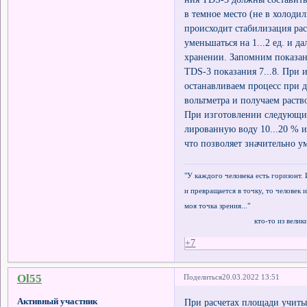
в темное место (не в холоди
происходит стабилизация ра
уменьшаться на 1...2 ед. и д
хранении. Запомним показан
TDS-3 показания 7...8. При
останавливаем процесс при 
вольтметра и получаем раст
При изготовлении следующих
лированную воду 10...20 % и
что позволяет значительно у
"У каждого человека есть горизонт. 
и превращается в точку, то человек и
моя точка зрения..."
кто-то из великих ф
+7
Ol55
Поделиться
20.03.2022 13:51
Активный участник
При расчетах площади учиты