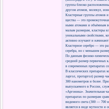
группа близко расположенны
другом атомов, молекул, ион
Кластерные группы атомов и 
щества — это промежуточная
ными атомами и объёмным в
малым размерам, кластеры и
уникальными свойствами, ко
активно изучают и начинают
Кластерное серебро — это р
серебра, но с меньшим разме
По данным физико-химическ
средний размер первичных к
в современных препаратах со
В классических препаратах к
ларгол, протаргол) размер ча
300 нанометров и более. При
выпускаемого в России, слу
«Аргоника». Значительная ча
препаратах по размерам сра
видимого света (300 — 700 н
является в виде мутности и