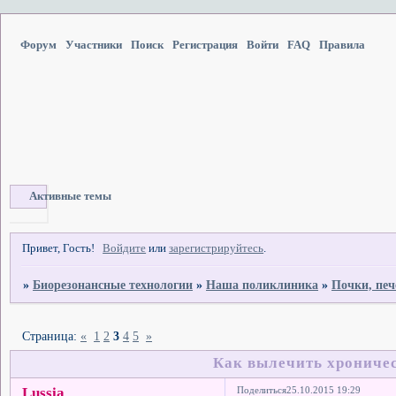
Форум
Участники
Поиск
Регистрация
Войти
FAQ
Правила
Активные темы
Привет, Гость!
Войдите
или
зарегистрируйтесь
.
»
Биорезонансные технологии
»
Наша поликлиника
»
Почки, пе
Страница:
«
1
2
3
4
5
»
Как вылечить хроничес
Lussia
Поделиться
25.10.2015 19:29