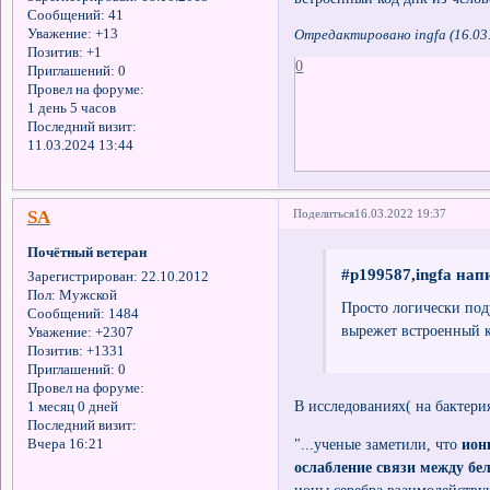
Сообщений:
41
Уважение:
+13
Отредактировано ingfa (16.03
Позитив:
+1
0
Приглашений:
0
Провел на форуме:
1 день 5 часов
Последний визит:
11.03.2024 13:44
SA
Поделиться
16.03.2022 19:37
Почётный ветеран
#p199587,ingfa напи
Зарегистрирован
: 22.10.2012
Пол:
Мужской
Просто логически поду
Сообщений:
1484
вырежет встроенный к
Уважение:
+2307
Позитив:
+1331
Приглашений:
0
Провел на форуме:
В исследованиях( на бактерия
1 месяц 0 дней
Последний визит:
"...ученые заметили, что
ион
Вчера 16:21
ослабление связи между бе
ионы серебра взаимодейств