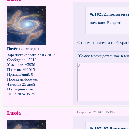
#p102321,пользоват
намекаю: Биорезонанс 
С примитивизмом и абсурди
Почётный ветеран
Зарегистрирован
: 27.03.2012
"Самое могущественное в мир
Сообщений:
7212
0
Уважение:
+5956
Позитив:
+12015
Приглашений:
0
Провел на форуме:
4 месяца 25 дней
Последний визит:
10.12.2024 05:25
Lussia
Поделиться
25.10.2015 19:43
#p102302,Викторов