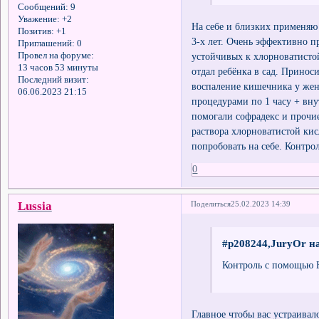
Сообщений:
9
Уважение:
+2
На себе и близких применяю
Позитив:
+1
3-х лет. Очень эффективно 
Приглашений:
0
устойчивых к хлорноватистой
Провел на форуме:
13 часов 53 минуты
отдал ребёнка в сад. Принос
Последний визит:
воспаление кишечника у жен
06.06.2023 21:15
процедурами по 1 часу + вну
помогали софрадекс и прочи
раствора хлорноватистой кис
попробовать на себе. Контро
0
Lussia
Поделиться
25.02.2023 14:39
#p208244,JuryOr на
Контроль с помощью Н
Главное чтобы вас устраивал