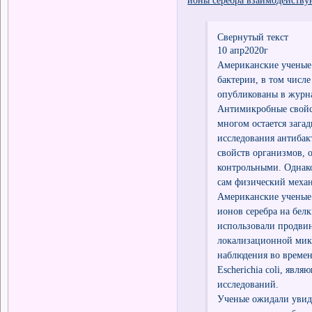
Свернутый текст
10 апр2020г
Американские ученые 
бактерии, в том числ
опубликованы в журнал
Антимикробные свойст
многом остается зага
исследования антибак
свойств организмов, 
контрольными. Однако
сам физический механ
Американские ученые 
ионов серебра на бел
использовали продви
локализационной мик
наблюдения во време
Escherichia coli, яв
исследований.
Ученые ожидали увиде