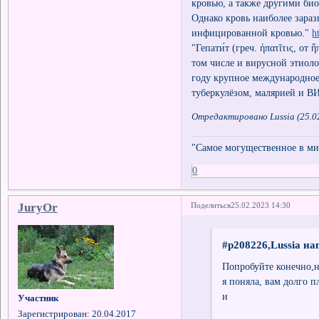
кровью, а также другими би
Однако кровь наиболее заразн
инфицированной кровью."
h
"Гепати́т (греч. ἡπατῖτις, о
том числе и вирусной этиоло
году крупное международное 
туберкулёзом, малярией и В
Отредактировано Lussia (25.0
"Самое могущественное в мир
0
JuryOr
Поделиться
25.02.2023 14:30
#p208226,Lussia на
Попробуйте конечно,на
я поняла, вам долго пл
и
Участник
Зарегистрирован
: 20.04.2017