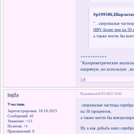
#p199586,Шарлатан
"...сверхмалые части
HBV более чем на 50 
а также могли бы кон
+++++++++++
"Калориметрические анализы
напрямую ,но использую ,ко
+4
ingfa
Поделиться
18.03.2022 14:02
Участник
.сверхмалые частицы серебр
на 50 процентов,
Зарегистрирован
: 18.10.2015
Сообщений:
41
а также могли бы контролир
Уважение:
+13
Позитив:
+1
Ну а как добыть нано серебр
Приглашений:
0