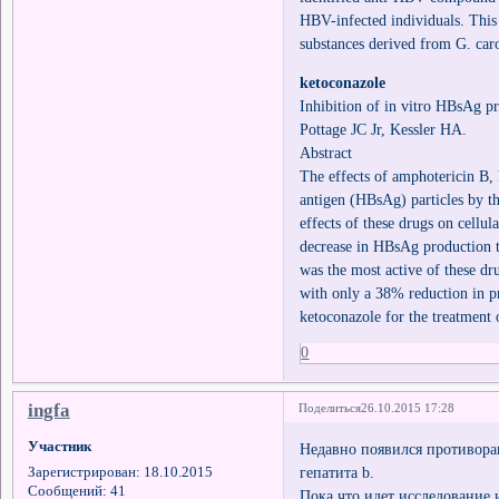
HBV-infected individuals. This i
substances derived from G. car
ketoconazole
Inhibition of in vitro HBsAg p
Pottage JC Jr, Kessler HA.
Abstract
The effects of amphotericin B, 
antigen (HBsAg) particles by t
effects of these drugs on cellu
decrease in HBsAg production th
was the most active of these d
with only a 38% reduction in pr
ketoconazole for the treatment 
0
ingfa
Поделиться
26.10.2015 17:28
Участник
Недавно появился противора
гепатита b.
Зарегистрирован
: 18.10.2015
Сообщений:
41
Пока что идет исследование и 