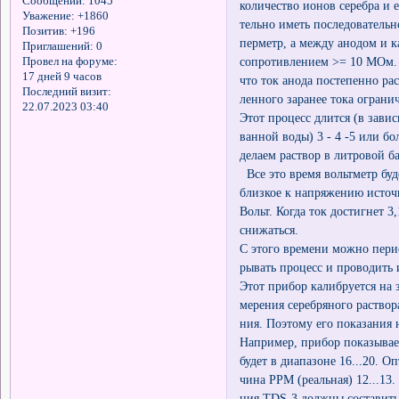
Сообщений:
1045
количество ионов серебра и 
Уважение:
+1860
тельно иметь последовательн
Позитив:
+196
перметр, а между анодом и к
Приглашений:
0
сопротивлением >= 10 МОм.
Провел на форуме:
17 дней 9 часов
что ток анода постепенно рас
Последний визит:
ленного заранее тока ограни
22.07.2023 03:40
Этот процесс длится (в зави
ванной воды) 3 - 4 -5 или бо
делаем раствор в литровой б
Все это время вольтметр буд
близкое к напряжению источ
Вольт. Когда ток достигнет 3
снижаться.
С этого времени можно перио
рывать процесс и проводить
Этот прибор калибруется на з
мерения серебряного раствор
ния. Поэтому его показания 
Например, прибор показывае
будет в диапазоне 16...20. О
чина PPM (реальная) 12...13.
ния TDS-3 должны составить 