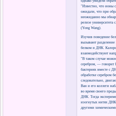
однако увидели обра
"Известно, что ионы с
ожидали, что при обра
неожиданно мы обнару
релизе университета 
(Yong Wang).
Изучив поведение бел
вызывают разделение 
белком и ДНК. Калори
взаимодействуют нап
"В таком случае можн
серебром, — говорит 
бактериях вместе с Д
обработке серебром б
следовательно, двигаю
Ван и его коллеги на
во время своего пред
ДНК. Тогда экспериме
изогнутых нитях ДНК
другими химическими