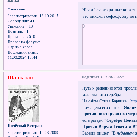
Участник
Нbv и hcv это разные вирусы.
что никакой софосфубир не п
Зарегистрирован
: 18.10.2015
Сообщений:
41
0
Уважение:
+13
Позитив:
+1
Приглашений:
0
Провел на форуме:
1 день 5 часов
Последний визит:
11.03.2024 13:44
Шарлатан
Поделиться
16.03.2022 09:24
Путь к решению этой пробле
коллоидного серебра.
На сайте Стива Барвика
htt
помещена его статья
"Являет
против потенциально смер
есть раздел
"Серебро Показ
Почётный Ветеран
Против Вируса Гепатита В
Зарегистрирован
: 15.03.2009
Барвик пишет:
"В недавнем и