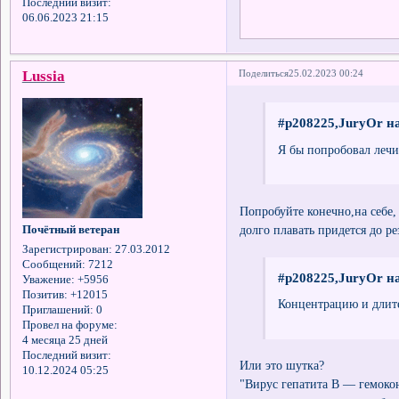
Последний визит:
06.06.2023 21:15
Lussia
Поделиться
25.02.2023 00:24
#p208225,JuryOr на
Я бы попробовал лечи
Попробуйте конечно,на себе, 
долго плавать придется до ре
Почётный ветеран
Зарегистрирован
: 27.03.2012
Сообщений:
7212
#p208225,JuryOr на
Уважение:
+5956
Позитив:
+12015
Концентрацию и длит
Приглашений:
0
Провел на форуме:
4 месяца 25 дней
Последний визит:
Или это шутка?
10.12.2024 05:25
"Вирус гепатита В — гемокон