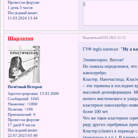
Провел на форуме:
0
1 день 5 часов
Последний визит:
11.03.2024 13:44
Шарлатан
Поделиться
18.03.2022 21:15
ГУФ ingfa написал:
"Ну а ка
Элементарно, Ватсон!
Но сначала определимся, чт
наносеребро.
Кластер, Наночастица, Класт
– эти термины в последнее в
Почётный Ветеран
массовой дезинформации. Ме
Зарегистрирован
: 15.03.2009
ничего мистического и ультр
Сообщений:
1045
Уважение:
+1860
кластерное наносеребро неяв
Позитив:
+196
более 100 лет.
Приглашений:
0
Что же такое кластерное сере
Провел на форуме:
ряду других серебряных преп
17 дней 9 часов
Последний визит:
Кластер (cluster) в переводе
22.07.2023 03:40
(винограда и т.п.). В нашем 