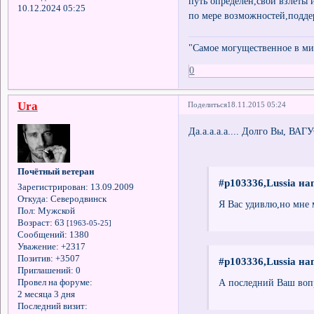
путь определен,свои взлеты 
10.12.2024 05:25
по мере возможностей,подде
"Самое могущественное в мир
0
Ura
Поделиться
18.11.2015 05:24
Да.а.а.а.а.... Долго Вы, ВАГУ
Почётный ветеран
#p103336,Lussia на
Зарегистрирован
: 13.09.2009
Откуда:
Северодвинск
Я Вас удивлю,но мне м
Пол:
Мужской
Возраст:
63
[1963-05-25]
Сообщений:
1380
Уважение:
+2317
Позитив:
+3507
#p103336,Lussia на
Приглашений:
0
А последний Ваш вопр
Провел на форуме:
2 месяца 3 дня
Последний визит: