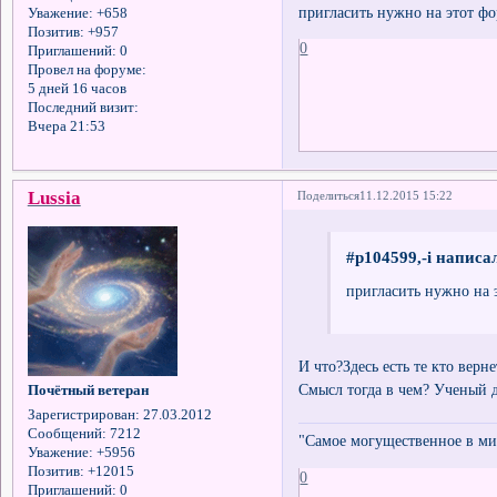
пригласить нужно на этот фо
Уважение:
+658
Позитив:
+957
0
Приглашений:
0
Провел на форуме:
5 дней 16 часов
Последний визит:
Вчера 21:53
Lussia
Поделиться
11.12.2015 15:22
#p104599,-i написал
пригласить нужно на 
И что?Здесь есть те кто вер
Смысл тогда в чем? Ученый 
Почётный ветеран
Зарегистрирован
: 27.03.2012
Сообщений:
7212
"Самое могущественное в мир
Уважение:
+5956
Позитив:
+12015
0
Приглашений:
0