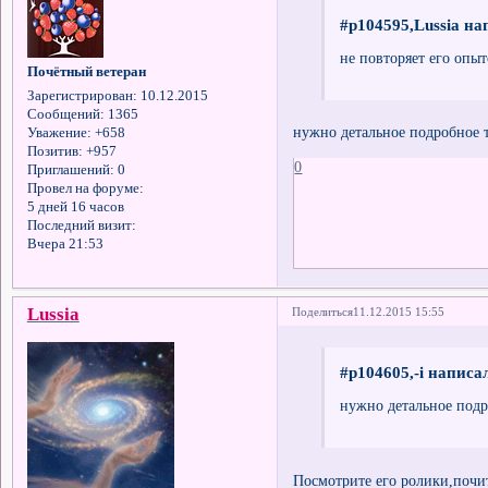
#p104595,Lussia на
не повторяет его опыт
Почётный ветеран
Зарегистрирован
: 10.12.2015
Сообщений:
1365
нужно детальное подробное 
Уважение:
+658
Позитив:
+957
0
Приглашений:
0
Провел на форуме:
5 дней 16 часов
Последний визит:
Вчера 21:53
Lussia
Поделиться
11.12.2015 15:55
#p104605,-i написал
нужно детальное подр
Посмотрите его ролики,почит