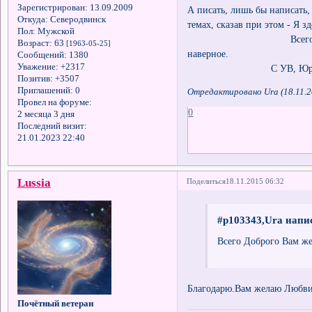
Зарегистрирован
: 13.09.2009
А писать, лишь бы написать,
Откуда:
Северодвинск
темах, сказав при этом - Я з
Пол:
Мужской
Всего Доброго Вам же
Возраст:
63
[1963-05-25]
наверное.
Сообщений:
1380
Уважение:
+2317
С УВ, Юра
Позитив:
+3507
Приглашений:
0
Отредактировано Ura (18.11.2
Провел на форуме:
0
2 месяца 3 дня
Последний визит:
21.01.2023 22:40
Lussia
Поделиться
18.11.2015 06:32
#p103343,Ura напис
Всего Доброго Вам же
Благодарю.Вам желаю Любви 
Почётный ветеран