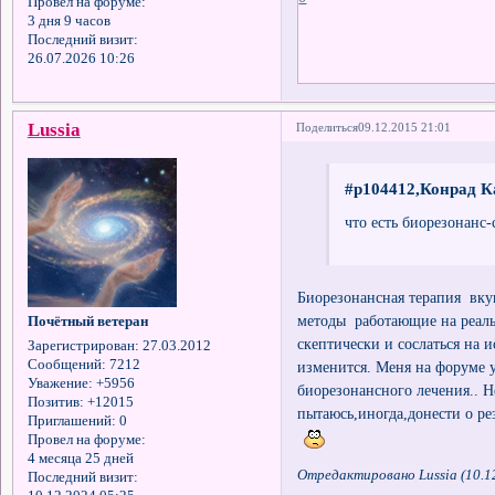
Провел на форуме:
3 дня 9 часов
Последний визит:
26.07.2026 10:26
Lussia
Поделиться
09.12.2015 21:01
#p104412,Конрад К
что есть биорезонанс-
Биорезонансная терапия вку
методы работающие на реаль
Почётный ветеран
скептически и сослаться на 
Зарегистрирован
: 27.03.2012
Сообщений:
7212
изменится. Меня на форуме у
Уважение:
+5956
биорезонансного лечения.. Н
Позитив:
+12015
пытаюсь,иногда,донести о рез
Приглашений:
0
Провел на форуме:
4 месяца 25 дней
Отредактировано Lussia (10.1
Последний визит: