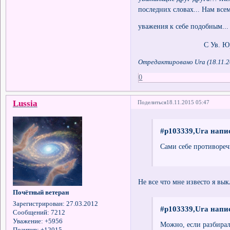
последних словах... Нам все
уважения к себе подобным..
С Ув. Юра
Отредактировано Ura (18.11.2
0
Lussia
Поделиться
18.11.2015 05:47
#p103339,Ura напис
Сами себе противореч
Не все что мне известо я вы
Почётный ветеран
Зарегистрирован
: 27.03.2012
#p103339,Ura напис
Сообщений:
7212
Уважение:
+5956
Можно, если разбирал