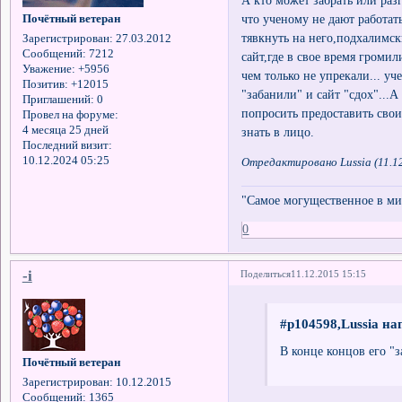
что ученому не дают работат
Почётный ветеран
тявкнуть на него,подхалимск
Зарегистрирован
: 27.03.2012
Сообщений:
7212
сайт,где в свое время громил
Уважение:
+5956
чем только не упрекали... у
Позитив:
+12015
"забанили" и сайт "сдох"...А
Приглашений:
0
попросить предоставить сво
Провел на форуме:
4 месяца 25 дней
знать в лицо.
Последний визит:
10.12.2024 05:25
Отредактировано Lussia (11.12
"Самое могущественное в мир
0
-i
Поделиться
11.12.2015 15:15
#p104598,Lussia на
В конце концов его "
Почётный ветеран
Зарегистрирован
: 10.12.2015
Сообщений:
1365