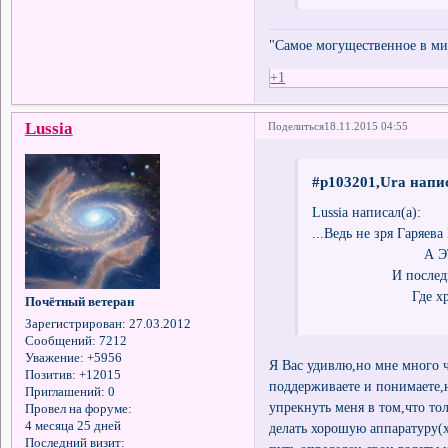
"Самое могущественное в мир
+1
Lussia
Поделиться
18.11.2015 04:55
#p103201,Ura напис
Lussia написал(а):
...Ведь не зря Гаряева
А ЭТО откуда
И последний вопр
Где хранятся зн
Почётный ветеран
Зарегистрирован
: 27.03.2012
Сообщений:
7212
Уважение:
+5956
Я Вас удивлю,но мне много ч
Позитив:
+12015
поддерживаете и понимаете,
Приглашений:
0
упрекнуть меня в том,что тол
Провел на форуме:
4 месяца 25 дней
делать хорошую аппаратуру(
Последний визит: