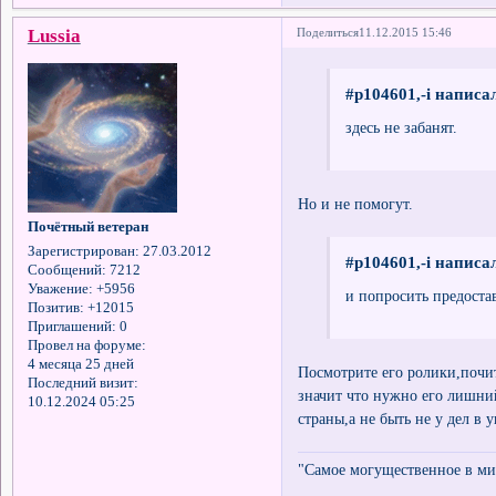
Lussia
Поделиться
11.12.2015 15:46
#p104601,-i написал
здесь не забанят.
Но и не помогут.
Почётный ветеран
Зарегистрирован
: 27.03.2012
#p104601,-i написал
Сообщений:
7212
Уважение:
+5956
и попросить предоста
Позитив:
+12015
Приглашений:
0
Провел на форуме:
4 месяца 25 дней
Посмотрите его ролики,почит
Последний визит:
значит что нужно его лишний
10.12.2024 05:25
страны,а не быть не у дел в 
"Самое могущественное в мир