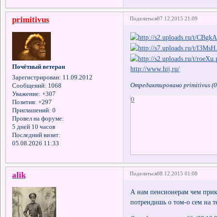
primitivus
Поделиться
07.12.2015 21:09
Почётный ветеран
http://www.hij.ru/
Зарегистрирован
: 11.09.2012
Отредактировано primitivus (0
Сообщений:
1068
Уважение:
+307
0
Позитив:
+297
Приглашений:
0
Провел на форуме:
5 дней 10 часов
Последний визит:
05.08.2026 11:33
alik
Поделиться
08.12.2015 01:08
А нам пенсионерам чем прик
потрендишь о том-о сем на т