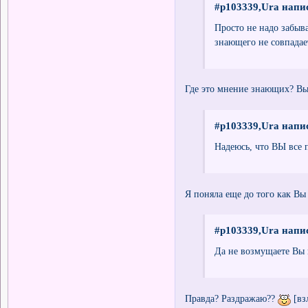
#p103339,Ura напис
Просто не надо забыва
знающего не совпадает
Где это мнение знающих? Вы
#p103339,Ura напис
Надеюсь, что ВЫ все п
Я поняла еще до того как Вы 
#p103339,Ura напис
Да не возмущаете Вы 
Правда? Раздражаю??
[вз