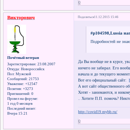
0
Викторович
Поделиться
11.12.2015 15:46
#p104598,Lussia на
Подробностей не знаю
Почётный ветеран
Да Вы вообще не в курсе, у
Зарегистрирован
: 23.08.2007
ничего не забирал. Его вообщ
Откуда:
Новороссийск
начала и до текущего момент
Пол:
Мужской
Сообщений:
21753
Вот его официальный сайт:
Уважение:
+12547
А вот сайт общественного о
Позитив:
+3273
Хотят - занимаются, и ником
Приглашений:
0
.. Хотите П.П. помочь? Никто
Провел на форуме:
1 год 0 месяцев
Последний визит:
http://covid19.mybb.ru/
Вчера 15:21
0