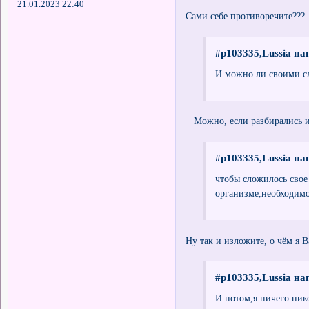
21.01.2023 22:40
Сами себе противоречите???
#p103335,Lussia на
И можно ли своими сл
Можно, если разбирались и
#p103335,Lussia на
чтобы сложилось свое
организме,необходимо
Ну так и изложите, о чём я В
#p103335,Lussia на
И потом,я ничего ник