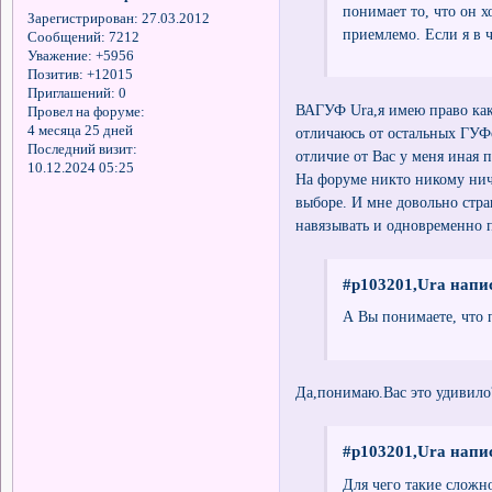
понимает то, что он х
Зарегистрирован
: 27.03.2012
приемлемо. Если я в ч
Сообщений:
7212
Уважение:
+5956
Позитив:
+12015
Приглашений:
0
ВАГУФ Ura,я имею право как
Провел на форуме:
4 месяца 25 дней
отличаюсь от остальных ГУФо
Последний визит:
отличие от Вас у меня иная п
10.12.2024 05:25
На форуме никто никому нич
выборе. И мне довольно стр
навязывать и одновременно п
#p103201,Ura напис
А Вы понимаете, что 
Да,понимаю.Вас это удивило
#p103201,Ura напис
Для чего такие сложн