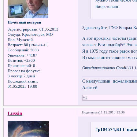
нужно техническое оп
Биорезонанс.
Почётный ветеран
Здравствуйте, ГУФ Конрад К
Зарегистрирован
: 01.05.2013
Откуда:
Красногорск, МО
А вот прокачка частоты (сви
Пол:
Мужской
человек Вам подойдёт? Это 
Возраст:
80
[1946-04-15]
Сообщений:
5083
Я в 1975 году такое разок п
Уважение:
+4187
В смысле интенсивного масса
Позитив:
+2360
Приглашений:
0
Отредактировано Goodil (11.1
Провел на форуме:
3 месяца 7 дней
С наилучшими пожеланиями 
Последний визит:
01.05.2025 19:09
Алексей
+1
Lussia
Поделиться
11.12.2015 13:36
#p104574,КГГ напи