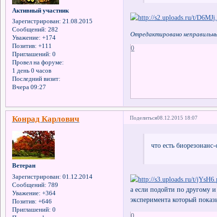
Активный участник
Зарегистрирован
: 21.08.2015
Сообщений:
282
Отредактировано неправильный
Уважение:
+174
Позитив:
+111
0
Приглашений:
0
Провел на форуме:
1 день 0 часов
Последний визит:
Вчера 09:27
Конрад Карлович
Поделиться
08.12.2015 18:07
что есть биорезонанс-
Ветеран
Зарегистрирован
: 01.12.2014
Сообщений:
789
а если подойти по другому и
Уважение:
+364
эксперимента который показ
Позитив:
+646
Приглашений:
0
0