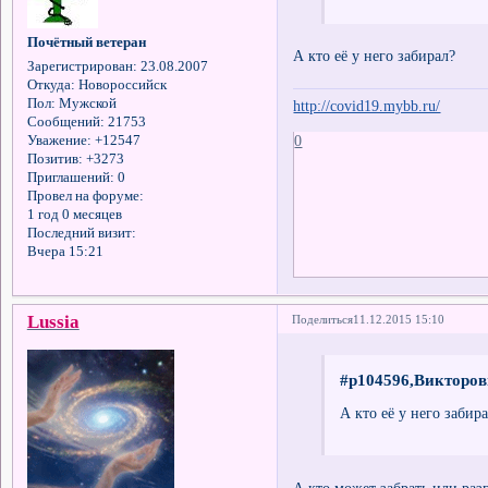
Почётный ветеран
А кто её у него забирал?
Зарегистрирован
: 23.08.2007
Откуда:
Новороссийск
Пол:
Мужской
http://covid19.mybb.ru/
Сообщений:
21753
0
Уважение:
+12547
Позитив:
+3273
Приглашений:
0
Провел на форуме:
1 год 0 месяцев
Последний визит:
Вчера 15:21
Lussia
Поделиться
11.12.2015 15:10
#p104596,Викторов
А кто её у него забир
А кто может забрать или ра