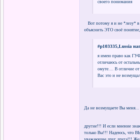
своего понимания
Вот потому я и не *лезу* в 
объяснить ЭТО своё понятие,
#p103335,Lussia на
я имею право как ГУФ
отличаюсь от остальн
омуте.... В отличие о
Вас это и не возмущал
Да не возмущаете Вы меня..
другие!!! И если мнение зна
только Вы!!! Надеюсь, что В
уважающие друг друга!!! Жел