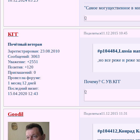
10.12.2024 05:25
"Самое могущественное в мир
0
КГГ
Поделиться
11.12.2015 10:45
Почётный ветеран
#p104484,Lussia на
Зарегистрирован
: 23.08.2010
Сообщений:
3063
,но все реже и реже хо
Уважение:
+2551
Позитив:
+120
Приглашений:
0
Провел на форуме:
Почему? С.УВ.КГГ
1 месяц 12 дней
Последний визит:
0
15.04.2020 12:43
Goodil
Поделиться
11.12.2015 11:31
#p104412,Конрад К