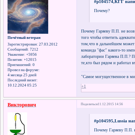
#p104574,КГГ напи
Почему?
Почему Гаряеву П.П. не воз
того чтобы ответить адекват
Почётный ветеран
том,что в дальнейшем может
Зарегистрирован
: 27.03.2012
Сообщений:
7212
команда "фас" какого-то имп
Уважение:
+5956
лаборатории Гаряева П.П.? 
Позитив:
+12015
те,кто был рядом и работал в
Приглашений:
0
Провел на форуме:
4 месяца 25 дней
"Самое могущественное в мир
Последний визит:
10.12.2024 05:25
+1
Викторович
Поделиться
11.12.2015 14:56
#p104595,Lussia на
Почему Гаряеву П.П. 