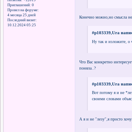
Позитив:
+12015
Приглашений:
0
Провел на форуме:
4 месяца 25 дней
Конечно можно,но смысла не
Последний визит:
10.12.2024 05:25
#p103339,Ura напис
Ну так и изложите, о 
Что Вас конкретно интересуе
поняла..?
#p103339,Ura напис
Вот потому я и не *ле
своими словами объяс
А я и не "лезу",я просто хочу