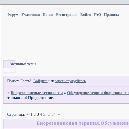
Форум
Участники
Поиск
Регистрация
Войти
FAQ
Правила
Активные темы
Привет, Гость!
Войдите
или
зарегистрируйтесь
.
»
Биорезонансные технологии
»
Обсуждение теории биорезонансн
только ...4 Продолжение.
Страница:
«
1
2
3
4
5
…
34
»
Биорезонансная терапия.Обсуждение 