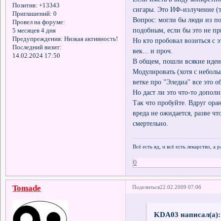
Позитив:
+13343
сигары. Это ИФ-излучение (т
Приглашений:
0
Вопрос: могли бы люди из по
Провел на форуме:
подобным, если бы это не пр
5 месяцев 4 дня
Предупреждения:
Низкая активность!
Но кто пробовал возиться с 
Последний визит:
век... и проч.
14.02.2024 17:50
В общем, пошли всякие идеи,
Модулировать (хотя с небол
ветке про "Эледиа" все это о
Но даст ли это что-то допол
Так что пробуйте. Вдруг ора
вреда не ожидается, разве ч
смертельно.
Всё есть яд, и всё есть лекарство, а
0
Tomade
Поделиться
22.02.2009 07:06
KDA03 написал(а):