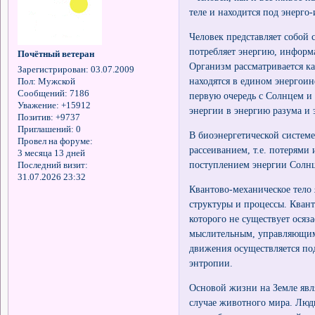
теле и находится под энерг
Человек представляет собой
потребляет энергию, информ
Почётный ветеран
Организм рассматривается ка
Зарегистрирован
: 03.07.2009
находятся в едином энергои
Пол:
Мужской
Сообщений:
7186
первую очередь с Солнцем и
Уважение:
+15912
энергии в энергию разума и
Позитив:
+9737
Приглашений:
0
В биоэнергетической системе
Провел на форуме:
рассеиванием, т.е. потерями
3 месяца 13 дней
поступлением энергии Солнц
Последний визит:
31.07.2026 23:32
Квантово-механическое тело 
структуры и процессы. Квант
которого не существует ося
мыслительным, управляющим 
движения осуществляется по
энтропии.
Основой жизни на Земле явля
случае животного мира. Люд