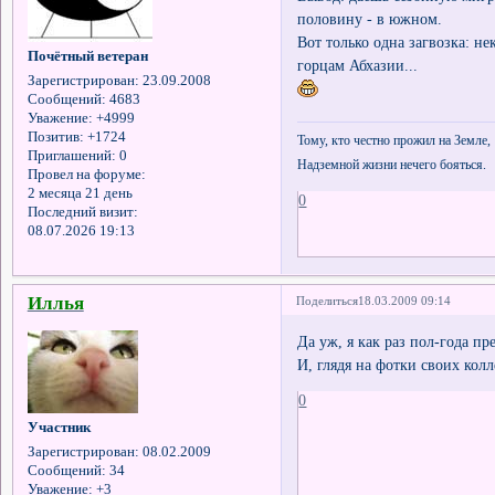
половину - в южном.
Вот только одна загвозка: н
Почётный ветеран
горцам Абхазии...
Зарегистрирован
: 23.09.2008
Сообщений:
4683
Уважение:
+4999
Позитив:
+1724
Тому, кто честно прожил на Земле,
Приглашений:
0
Надземной жизни нечего бояться.
Провел на форуме:
2 месяца 21 день
0
Последний визит:
08.07.2026 19:13
Иллья
Поделиться
18.03.2009 09:14
Да уж, я как раз пол-года п
И, глядя на фотки своих колл
0
Участник
Зарегистрирован
: 08.02.2009
Сообщений:
34
Уважение:
+3