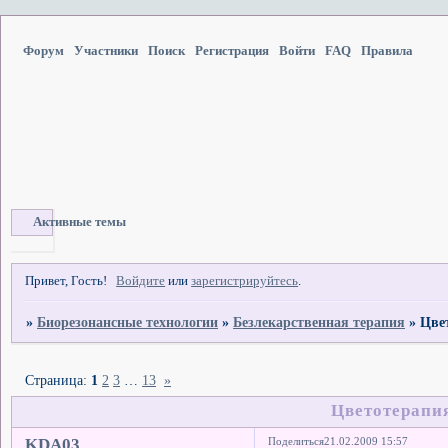
Форум
Участники
Поиск
Регистрация
Войти
FAQ
Правила
Активные темы
Привет, Гость!
Войдите
или
зарегистрируйтесь
.
»
Биорезонансные технологии
»
Безлекарственная терапия
»
Цве
Страница:
1
2
3
…
13
»
Цветотерапи
KDA03
Поделиться
21.02.2009 15:57