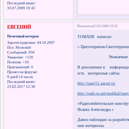
Последний визит:
16.07.2009 19:43
ЕВГЕНИЙ
Поделиться
23.02.2009 19:32
Почетный ветеран
TOMADE написал:
Зарегистрирован
: 04.10.2007
« Цветотерапия-Светотерапи
Пол:
Мужской
Сообщений:
950
Уважаемые фору
Уважение:
+120
Позитив:
+10
В дополнение к информаци
Приглашений:
0
Провел на форуме:
есть интересные сайты:
9 дней 14 часов
Последний визит:
http://isaev51.narod.ru/
23.02.2017 12:38
http://vash-ru.net/medikal/isae
«Радиолюбительские констр
Исаева Александра.»
Давно наблюдаю за разработ
они интересны.