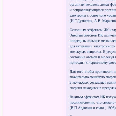
организм человека лежат фо
и сопровождающиеся поглощ
электроны с основного уровн
(И.Г.Дуткевич, А.В. Марченк
Основным эффектом ИК излуч
Энергия фотонов ИК излучени
повредить сильные межмолек
для активации электронного
молекулах вещества. В резул
состояние атомов и молекул
приводит к первичному фото
Для того чтобы произвести 
значительно меньшую энерги
в молекулах составляет един
энергия находится в пределах
Важным эффектом ИК излучен
проникновения, что связано
(В.П.Авдохин и соавт., 1998)