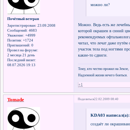
можно ли?
Почётный ветеран
Можно. Ведь есть же лечебны
Зарегистрирован
: 23.09.2008
Сообщений:
4683
которой окрашен в синий цв
Уважение:
+4999
рекомендуемых офтальмологам
Позитив:
+1724
читал, что лечат даже путём
Приглашений:
0
участок тела под ногтями пр
Провел на форуме:
какие-то сдвиги.
2 месяца 21 день
Последний визит:
08.07.2026 19:13
Тому, кто честно прожил на Земле,
Надземной жизни нечего бояться.
+1
Tomade
Поделиться
22.02.2009 08:40
KDA03 написал(а):
создаёт ли окрашиван