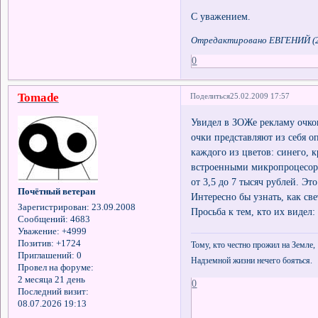
С уважением.
Отредактировано ЕВГЕНИЙ (23
0
Tomade
Поделиться
25.02.2009 17:57
Увидел в ЗОЖе рекламу очко
очки представляют из себя 
каждого из цветов: синего, к
встроенными микропроцесора
от 3,5 до 7 тысяч рублей. Это
Почётный ветеран
Интересно бы узнать, как св
Зарегистрирован
: 23.09.2008
Просьба к тем, кто их видел
Сообщений:
4683
Уважение:
+4999
Позитив:
+1724
Тому, кто честно прожил на Земле,
Приглашений:
0
Надземной жизни нечего бояться.
Провел на форуме:
2 месяца 21 день
0
Последний визит:
08.07.2026 19:13