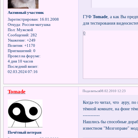
Активный участник
ГУФ
Tomade
, а как Вы пред
Зарегистрирован
: 16.01.2008
для тестирования видеосисте
Откуда:
Россия-матушка
Пол:
Мужской
0
Сообщений:
282
Уважение:
+249
Позитив:
+1170
Приглашений:
0
Провел на форуме:
4 дня 10 часов
Последний визит:
02.03.2024 07:16
Tomade
Поделиться
08.02.2010 12:23
Когда-то читал, что ауру, п
тёмной комнате, на фоне тём
-----------
Нашлись бы способные дораб
известном "Мозгоправе" моду
Почётный ветеран