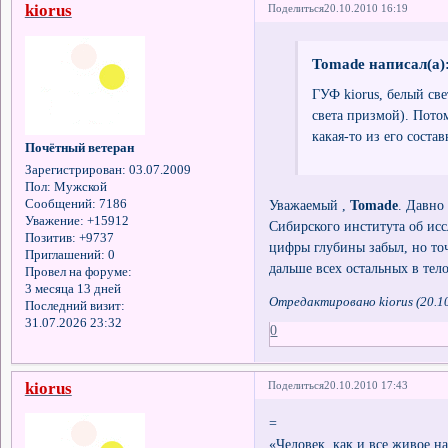
kiorus
Поделиться
20.10.2010 16:19
Tomade написал(а)
ГУФ kiorus, белый све
света призмой). Пото
какая-то из его состав
Почётный ветеран
Зарегистрирован
: 03.07.2009
Пол:
Мужской
Уважаемый ,
Tomade
. Давно
Сообщений:
7186
Уважение:
+15912
Сибирского института об ис
Позитив:
+9737
цифры глубины забыл, но точ
Приглашений:
0
дальше всех остальных в тел
Провел на форуме:
3 месяца 13 дней
Отредактировано kiorus (20.10
Последний визит:
31.07.2026 23:32
0
kiorus
Поделиться
20.10.2010 17:43
=
«Человек, как и все живое н