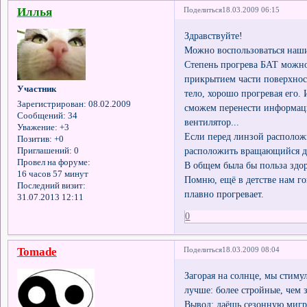
Иллья
Поделиться
18.03.2009 06:15
Здравствуйте!
Можно воспользоваться наши
Степень прогрева БАТ можно
прикрытием части поверхнос
Участник
тело, хорошо прогревая его.
Зарегистрирован
: 08.02.2009
сможем перенести информац
Сообщений:
34
вентилятор...
Уважение:
+3
Если перед линзой располож
Позитив:
+0
расположить вращающийся ди
Приглашений:
0
Провел на форуме:
В общем была бы польза здо
16 часов 57 минут
Помню, ещё в детстве нам гов
Последний визит:
плавно прогревает.
31.07.2013 12:11
0
Tomade
Поделиться
18.03.2009 08:04
Загорая на солнце, мы стим
лучше: более стройные, чем 
Вывод: даёшь сезонную мигр