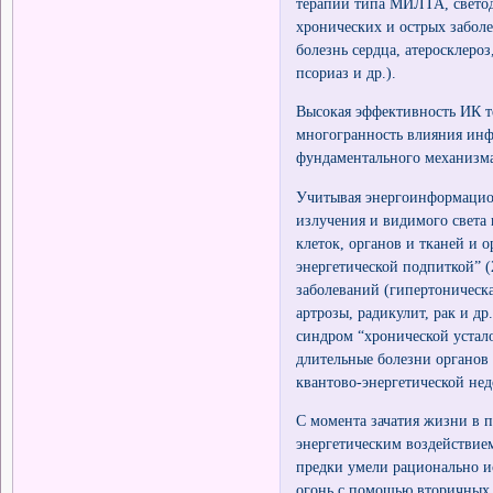
терапии типа МИЛТА, свето
хронических и острых забол
болезнь сердца, атеросклероз
псориаз и др.).
Высокая эффективность ИК т
многогранность влияния инф
фундаментального механизма
Учитывая энергоинформацион
излучения и видимого света 
клеток, органов и тканей и 
энергетической подпиткой” (
заболеваний (гипертоническа
артрозы, радикулит, рак и д
синдром “хронической устало
длительные болезни органов
квантово-энергетической нед
С момента зачатия жизни в 
энергетическим воздействие
предки умели рационально и
огонь с помощью вторичных 