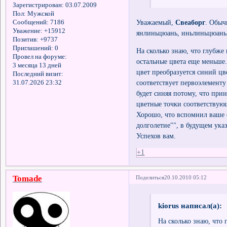
Зарегистрирован
: 03.07.2009
Пол:
Мужской
Уважаемый,
Свеаборг
. Обыч
Сообщений:
7186
Уважение:
+15912
янлиньцюань, иньлиньцюань,
Позитив:
+9737
Приглашений:
0
На сколько знаю, что глубже
Провел на форуме:
остальные цвета еще меньше.
3 месяца 13 дней
цвет преобразуется синий цв
Последний визит:
соответствует первоэлемент
31.07.2026 23:32
будет синяя потому, что пр
цветные точки соответствую
Хорошо, что вспомнил ваше 
долголетие"", в будущем ука
Успехов вам.
+1
Tomade
Поделиться
20.10.2010 05:12
kiorus написал(а):
На сколько знаю, что 