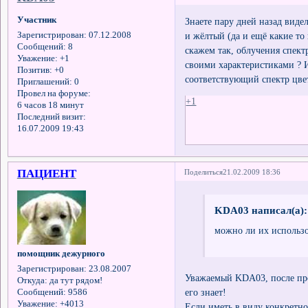
Участник
Знаете пару дней назад вид
и жёлтый (да и ещё какие то
Зарегистрирован
: 07.12.2008
Сообщений:
8
скажем так, облучения спект
Уважение:
+1
своими характеристиками ? 
Позитив:
+0
соответствующий спектр цве
Приглашений:
0
Провел на форуме:
+1
6 часов 18 минут
Последний визит:
16.07.2009 19:43
ПАЦИЕНТ
Поделиться
21.02.2009 18:36
KDA03 написал(а):
можно ли их использов
помощник дежурного
Зарегистрирован
: 23.08.2007
Уважаемый KDA03, после про
Откуда:
да тут рядом!
его знает!
Сообщений:
9586
Уважение:
+4013
Если иметь в виду конкретн