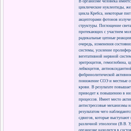
В организме человека имеет
циклические нуклеотиды, же
цикла Кребса, некоторые пиг
акцепторами фотонов излуч
структуры. Поглощение свет
протекающих с участием мол
радикальные цепные реакции
очередь, изменения состоян
системы, усиление пролифер
вегетативной нервной систе
эритроцитов, гемоглобина, ц
лейкоцитов, антиоксидантно
фибринолитической активнос
понижение СОЭ и местные со
крови. В результате повышае
приводит к повышению в них
процессов. Имеет место акт
антистрессовые механизмы н
результатом чего наблюдают
сдвигов, которые выступают
различной этиологии (В.В. У
организме находится в сост