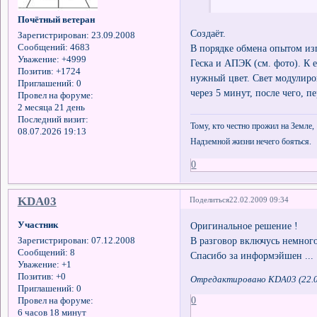
Почётный ветеран
Создаёт.
Зарегистрирован
: 23.09.2008
Сообщений:
4683
В порядке обмена опытом изг
Уважение:
+4999
Геска и АПЭК (см. фото). К 
Позитив:
+1724
нужный цвет. Свет модулиров
Приглашений:
0
через 5 минут, после чего, 
Провел на форуме:
2 месяца 21 день
Последний визит:
Тому, кто честно прожил на Земле,
08.07.2026 19:13
Надземной жизни нечего бояться.
0
KDA03
Поделиться
22.02.2009 09:34
Участник
Оригинальное решение !
В разговор включусь немного
Зарегистрирован
: 07.12.2008
Сообщений:
8
Спасибо за информэйшен ...
Уважение:
+1
Позитив:
+0
Отредактировано KDA03 (22.0
Приглашений:
0
0
Провел на форуме:
6 часов 18 минут