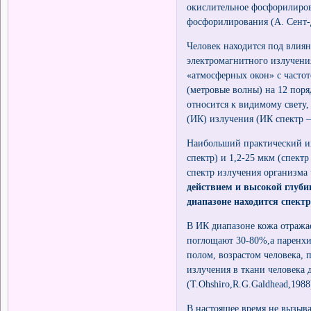
окислительное фосфорилиров
фосфорилирования (А. Сент-
Человек находится под влия
электромагнитного излучени
«атмосферных окон» с часто
(метровые волны) на 12 поря
относится к видимому свету,
(ИК) излучения (ИК спектр –
Наибольший практический ин
спектр) и 1,2-25 мкм (спект
спектр излучения организма 
действием и высокой глуби
диапазоне находится спект
В ИК диапазоне кожа отража
поглощают 30-80%,а паренхи
полом, возрастом человека,
излучения в ткани человека 
(T.Ohshiro,R.G.Galdhead,1988
В настоящее время не вызыва