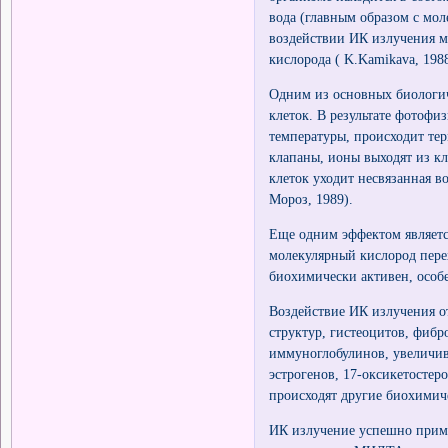
вода (главным образом с моле
воздействии ИК излучения ме
кислорода ( K.Kamikava, 1988
Одним из основных биологич
клеток. В результате фотофи
температуры, происходит те
клапаны, ионы выходят из кл
клеток уходит несвязанная в
Мороз, 1989).
Еще одним эффектом является
молекулярный кислород пере
биохимически активен, особ
Воздействие ИК излучения о
структур, гистеоцитов, фибр
иммуноглобулинов, увеличив
эстрогенов, 17-оксикетостер
происходят другие биохимич
ИК излучение успешно приме