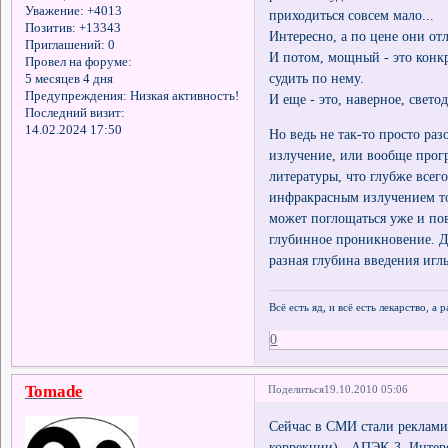
Уважение:
+4013
приходиться совсем мало...
Позитив:
+13343
Интересно, а по цене они от
Приглашений:
0
И потом, мощный - это конкр
Провел на форуме:
судить по нему.
5 месяцев 4 дня
Предупреждения:
Низкая активность!
И еще - это, наверное, свето
Последний визит:
14.02.2024 17:50
Но ведь не так-то просто ра
излучение, или вообще прогр
литературы, что глубже всег
инфракрасным излучением то
может поглощаться уже и пов
глубинное проникновение. Д
разная глубина введения иглы
Всё есть яд, и всё есть лекарство, а
0
Tomade
Поделиться
19.10.2010 05:06
Сейчас в СМИ стали реклам
коррекции) - АПЭК-3. Интере