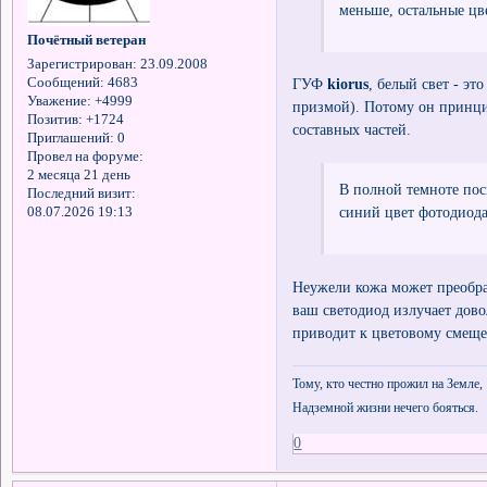
меньше, остальные цв
Почётный ветеран
Зарегистрирован
: 23.09.2008
Сообщений:
4683
ГУФ
kiorus
, белый свет - эт
Уважение:
+4999
призмой). Потому он принцип
Позитив:
+1724
составных частей.
Приглашений:
0
Провел на форуме:
2 месяца 21 день
В полной темноте посм
Последний визит:
синий цвет фотодиод
08.07.2026 19:13
Неужели кожа может преобра
ваш светодиод излучает дово
приводит к цветовому смеще
Тому, кто честно прожил на Земле,
Надземной жизни нечего бояться.
0