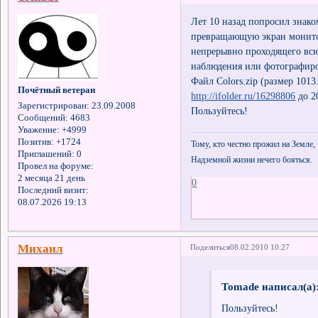
Лет 10 назад попросил знако
превращающую экран монитор
непрерывно проходящего всю 
наблюдения или фотографиро
Файл Colors.zip (размер 1013
Почётный ветеран
http://ifolder.ru/16298806
до 2
Зарегистрирован
: 23.09.2008
Пользуйтесь!
Сообщений:
4683
Уважение:
+4999
Позитив:
+1724
Тому, кто честно прожил на Земле,
Приглашений:
0
Надземной жизни нечего бояться.
Провел на форуме:
2 месяца 21 день
0
Последний визит:
08.07.2026 19:13
Михаил
Поделиться
08.02.2010 10:27
Tomade написал(а)
Пользуйтесь!