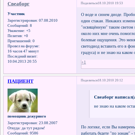
Свеаборг
Поделиться
18.10.2010 19:53
Участник
О воде и синем диоде. Пробо
один стакан. Никаких измен
Зарегистрирован
: 07.08.2010
Сообщений:
8
"освящённую" таким светом 
Уважение:
+5
около них мне очень помогло
Позитив:
+0
болевые ощущения. Это меня
Приглашений:
0
светодиод вставить его в фо
Провел на форуме:
16 часов 47 минут
градуса) и не знаю на каком 
Последний визит:
10.04.2013 20:55
+1
ПАЦИЕНТ
Поделиться
18.10.2010 20:12
Свеаборг написал(а
не знаю на каком оста
помощник дежурного
Зарегистрирован
: 23.08.2007
По логике, если Вы намерен
Откуда:
да тут рядом!
работать будете "по зонам" -
Сообщений:
9586