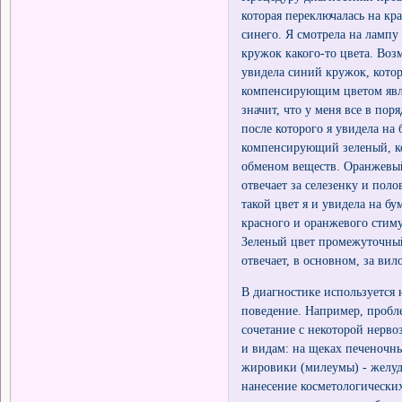
которая переключалась на кр
синего. Я смотрела на лампу
кружок какого-то цвета. Возм
увидела синий кружок, кото
компенсирующим цветом являе
значит, что у меня все в по
после которого я увидела на
компенсирующий зеленый, ко
обменом веществ. Оранжевый 
отвечает за селезенку и по
такой цвет я и увидела на б
красного и оранжевого стим
Зеленый цвет промежуточный
отвечает, в основном, за вил
В диагностике используется 
поведение. Например, пробл
сочетание с некоторой нерво
и видам: на щеках печеночн
жировики (милеумы) - желудо
нанесение косметологически