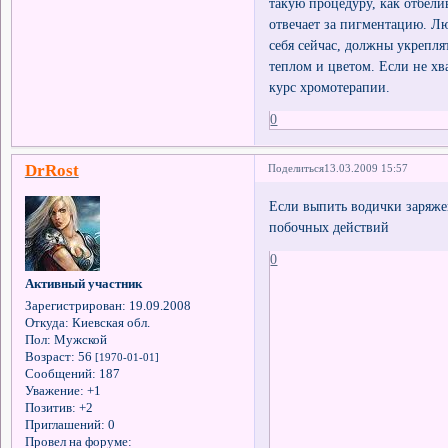
такую процедуру, как отбели
отвечает за пигментацию. Л
себя сейчас, должны укрепля
теплом и цветом. Если не хв
курс хромотерапии.
0
DrRоst
Поделиться
13.03.2009 15:57
Если выпить водички заряжен
побочных действий
0
Активный участник
Зарегистрирован
: 19.09.2008
Откуда:
Киевская обл.
Пол:
Мужской
Возраст:
56
[1970-01-01]
Сообщений:
187
Уважение:
+1
Позитив:
+2
Приглашений:
0
Провел на форуме: