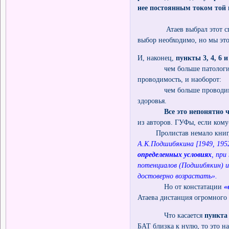
нее постоянным током той
Атаев выбрал этот способ 
выбор необходимо, но мы это
И, наконец,
пункты 3, 4, 6 и
чем больше патология, те
проводимость, и наоборот:
чем больше проводимость,
здоровья.
Все это непонятно 
из авторов. ГУФы, если кому
Пролистав немало книг, я
А.К.Подшибякина [1949, 1952
определенных условиях
, при
потенциалов (Подшибякин) и
достоверно возрастать».
Но от констатации
«
Атаева дистанция огромного 
Что касается
пункта
БАТ близка к нулю, то это 