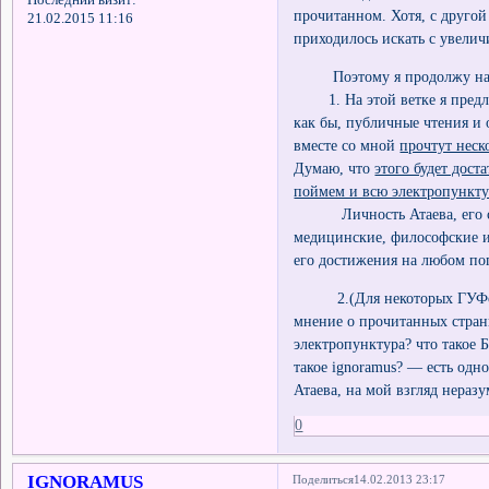
прочитанном. Хотя, с другой
21.02.2015 11:16
приходилось искать с увели
Поэтому я продолжу начато
1. На этой ветке я предлож
как бы, публичные чтения и о
вместе со мной
прочтут неск
Думаю, что
этого будет дост
поймем и всю электропункту
Личность Атаева, его семе
медицинские, философские и 
его достижения на любом п
2.(Для некоторых ГУФов). 
мнение о прочитанных страни
электропунктура? что такое Б
такое ignoramus? — есть одн
Атаева, на мой взгляд неразу
0
IGNORAMUS
Поделиться
14.02.2013 23:17