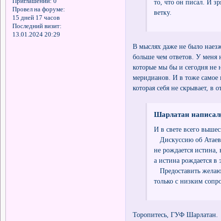
Приглашений:
0
то, что он писал. И з
Провел на форуме:
ветку.
15 дней 17 часов
Последний визит:
13.01.2024 20:29
В мыслях даже не было наезж
больше чем ответов. У меня 
которые мы бы и сегодня не 
меридианов. И в тоже самое
которая себя не скрывает, в 
Шарлатан написал(
И в свете всего выше
Дискуссию об Атаеве 
не рождается истина, 
а истина рождается в 
Предоставить желающ
только с низким сопр
Торопитесь, ГУФ Шарлатан.