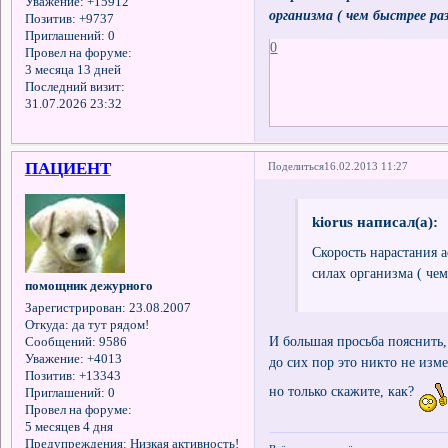
Уважение:
+15912
организма ( чем быстрее ра
Позитив:
+9737
Приглашений:
0
0
Провел на форуме:
3 месяца 13 дней
Последний визит:
31.07.2026 23:32
ПАЦИЕНТ
Поделиться
16.02.2013 11:27
kiorus написал(а):
Скорость нарастания
силах организма ( чем
помощник дежурного
Зарегистрирован
: 23.08.2007
Откуда:
да тут рядом!
И большая просьба пояснить
Сообщений:
9586
Уважение:
+4013
до сих пор это никто не изм
Позитив:
+13343
но только скажите, как?
Приглашений:
0
Провел на форуме:
5 месяцев 4 дня
Предупреждения:
Низкая активность!