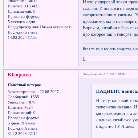
Уважение:
+4013
И что у здоровой точки прово
Позитив:
+13343
сказано. И остается не вери
Приглашений:
0
авторитетнейшим ученым. "К
Провел на форуме:
проводимостях и не говорит,
5 месяцев 4 дня
Предупреждения:
Низкая активность!
Впрочем, китайское бывает с
Последний визит:
про которое так и говорят: д
14.02.2024 17:50
Всё есть яд, и всё есть лекарство, а
0
Kleopatra
Поделиться
17.02.2013 10:08
Почётный ветеран
ПАЦИЕНТ написал
Зарегистрирован
: 22.08.2007
Сообщений:
1555
И что у здоровой точк
Уважение:
+876
тоже четко сказано. И
Позитив:
+324
Приглашений:
0
микроамперметр, а л
Провел на форуме:
- однако китайское уч
6 дней 19 часов
открытие ГУ Атаева.
Последний визит:
31.12.2023 22:45