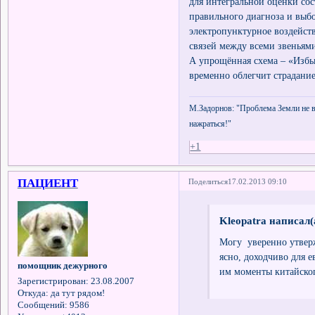
для интегральной оценки со
правильного диагноза и выб
электропунктурное воздейст
связей между всеми звеньям
А упрощённая схема – «Избыт
временно облегчит страдание
М.Задорнов: "Проблема Земли не в 
нажраться!"
+1
ПАЦИЕНТ
Поделиться
17.02.2013 09:10
Kleopatra написал(
Могу уверенно утвер
ясно, доходчиво для 
помощник дежурного
им моменты китайског
Зарегистрирован
: 23.08.2007
Откуда:
да тут рядом!
Сообщений:
9586