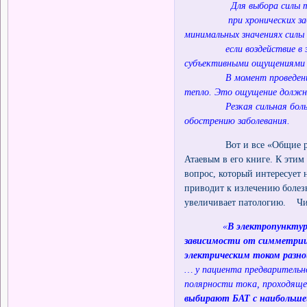
Для выбора силы тока не
при хронических заболев
минимальных значениях силы
если воздействие в зоне 
субъективными ощущениями 
В момент проведения проц
тепло. Это ощущение должно
Резкая сильная боль в то
обострению заболевания.
Вот и все «Общие рекоме
Атаевым в его книге. К этим
вопрос, который интересует 
приводит к излечению болез
увеличивает патологию. Чит
«
В электропунктур
зависимости от симметрии
электрическим током разно
… у пациента предварительн
полярности тока, проходяще
выбирают БАТ с наибольше