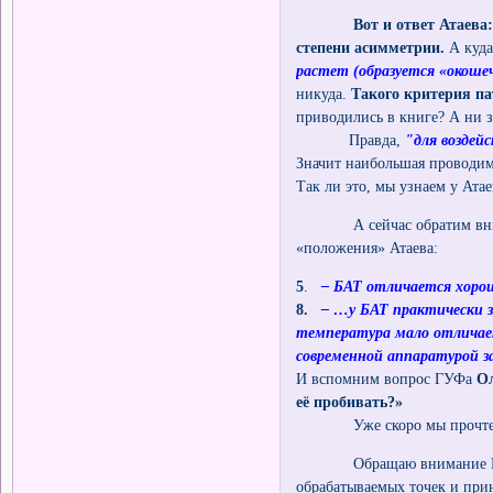
Вот и ответ Атаева
степени асимметрии.
А куд
растет (образуется «окошеч
никуда.
Такого критерия па
приводились в книге? А ни 
Правда,
"для воздей
Значит наибольшая проводимо
Так ли это, мы узнаем у Ата
А сейчас обратим внимани
«положения» Атаева:
5
.
– БАТ отличается хоро
8.
– …у БАТ практически з
температура мало отличае
современной аппаратурой з
И вспомним вопрос ГУФа
О
её пробивать?»
Уже скоро мы прочтем отве
Обращаю внимание ГУФов,
обрабатываемых точек и при