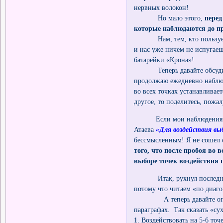
нервных волокон!
Но мало этого,
перед
которые наблюдаются до пр
Нам, тем, кто пользуется 
и нас уже ничем не испугае
батарейки «Крона»!
Теперь давайте обсудим о
продолжаю ежедневно наблюда
во всех точках устанавливае
другое, то поделитесь, пожа
Если мои наблюдения верны,
Атаева
«Для воздействия в
бессмысленным! Я не сошел с
того, что после пробоя во 
выборе точек воздействия
Итак, рухнул последний ба
потому что читаем «по диаг
А теперь давайте определ
параграфах. Так сказать «су
1. Воздействовать на 5-6 точ