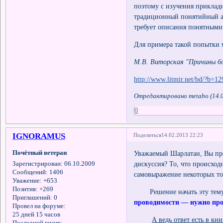
поэтому с изучения прикладн
традиционный понятийный ап
требует описания понятными
Для примера такой попытки 
М.В. Виторская "Причины бо
http://www.litmir.net/bd/?b=1
Отредактировано metabo (14.0
0
IGNORAMUS
Поделиться
14.02.2013 22:23
Почётный ветеран
Уважаемый Шарлатан, Вы пре
дискуссия? То, что происход
Зарегистрирован
: 06.10.2009
Сообщений:
1406
самовыражение некоторых то
Уважение:
+653
Позитив:
+269
Решение начать эту тему во
Приглашений:
0
проводимости — нужно проб
Провел на форуме:
25 дней 15 часов
А ведь ответ есть в кн
Последний визит: