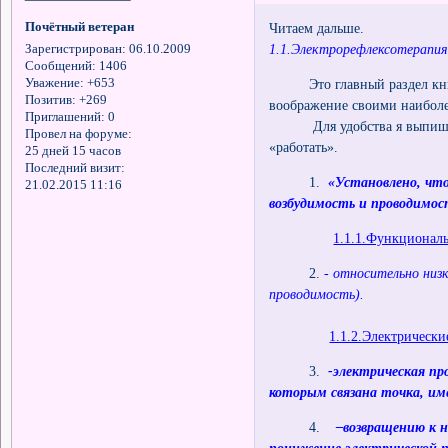
Почётный ветеран
Читаем дальше.
1.1.Электрорефлексотерапия
Зарегистрирован
: 06.10.2009
Сообщений:
1406
Уважение:
+653
Это главный раздел книг
Позитив:
+269
воображение своими наибол
Приглашений:
0
Для удобства я выпишу гл
Провел на форуме:
«работать».
25 дней 15 часов
Последний визит:
1.
«Установлено, чт
21.02.2015 11:16
возбудимость и проводим
1.1.1.Функциональ
2.
- относительно низ
проводимость).
1.1.2.Электрически
3.
-электрическая пр
которым связана точка, им
4.
–возвращению к 