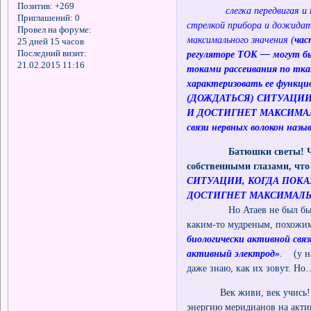
Позитив:
+269
слегка передвигая 
Приглашений:
0
стрелкой прибора и дожидат
Провел на форуме:
максимального значения (
час
25 дней 15 часов
регуляторе ТОК — могут бы
Последний визит:
21.02.2015 11:16
токами рассеивания по тк
характеризовать ее функци
(ДОЖДАТЬСЯ) СИТУАЦИИ
И ДОСТИГНЕТ МАКСИМА
связи нервных волокон наз
Батюшки светы! 
собственными глазами, что
СИТУАЦИИ, КОГДА ПОКА
ДОСТИГНЕТ МАКСИМАЛЬ
Но Атаев не был бы Атаев
каким-то мудреным, похожим
биологически активной свя
активный электрод»
. (у н
даже знаю, как их зовут. Но
Век живи, век учись! Оказ
энергию меридианов на акти