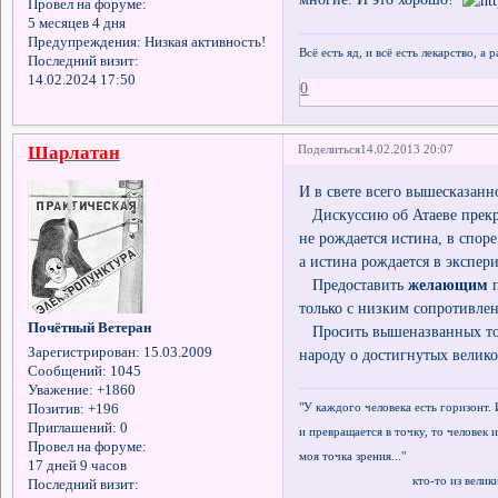
Провел на форуме:
5 месяцев 4 дня
Предупреждения:
Низкая активность!
Всё есть яд, и всё есть лекарство, а
Последний визит:
14.02.2024 17:50
0
Шарлатан
Поделиться
14.02.2013 20:07
И в свете всего вышесказанн
Дискуссию об Атаеве прекра
не рождается истина, в споре
а истина рождается в экспер
Предоставить
желающим
п
только с низким сопротивлен
Почётный Ветеран
Просить вышеназванных то
Зарегистрирован
: 15.03.2009
народу о достигнутых велико
Сообщений:
1045
Уважение:
+1860
"У каждого человека есть горизонт. 
Позитив:
+196
Приглашений:
0
и превращается в точку, то человек и
Провел на форуме:
моя точка зрения..."
17 дней 9 часов
кто-то из великих ф
Последний визит: