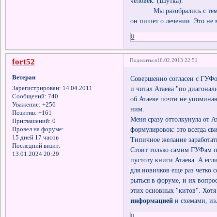
человек. (Шутка).
Мы разобрались с тем, что
он пишет о лечении. Это не 
0
fort52
Поделиться
16.02.2013 22:51
Ветеран
Совершенно согласен с ГУФо
и читал Атаева "по диагонал
Зарегистрирован
: 14.04.2011
Сообщений:
740
об Атаеве почти не упоминаю
Уважение:
+256
ним.
Позитив:
+161
Меня сразу оттолкунула от Ат
Приглашений:
0
формулировок: это всегда сви
Провел на форуме:
15 дней 17 часов
Типичное желание заработат
Последний визит:
Стоит только самим ГУФам п
13.01.2024 20:29
пустоту книги Атаева. А есл
для новичков еще раз четко 
рыться в форуме, и их вопр
этих основных "китов". Хотя
информацией
и схемами, из
0