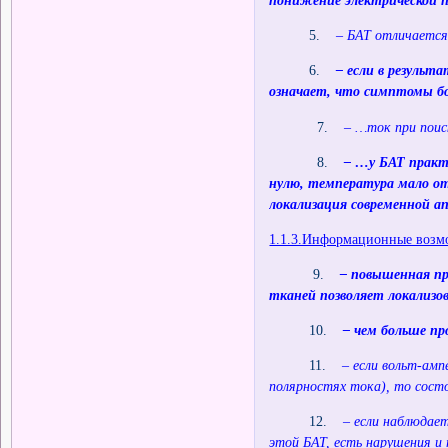
понижение электрической п
5.
– БАТ отличается
6.
– если в результ
означает, что симптомы б
7.
– …ток при поис
8.
– …у БАТ практи
нулю, температура мало о
локализация современной а
1.1.3.Информационные возмо
9.
– повышенная пр
тканей позволяет локализо
10.
– чем больше пр
11.
– если вольт-амп
полярностях тока), то состо
12.
– если наблюдает
этой БАТ, есть нарушения и 