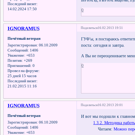
Всё есть яд, и всё есть лекарство, а
Последний визит:
14.02.2024 17:50
0
IGNORAMUS
Поделиться
16.02.2013 19:51
Почётный ветеран
ГУФ'ы, я постараюсь ответить
поста: сегодня и завтра.
Зарегистрирован
: 06.10.2009
Сообщений:
1406
Уважение:
+653
А Вы не переоцениваете мен
Позитив:
+269
0
Приглашений:
0
Провел на форуме:
25 дней 15 часов
Последний визит:
21.02.2015 11:16
IGNORAMUS
Поделиться
16.02.2013 20:01
Почётный ветеран
И вот мы подошли к главном
1.3.2. Методика работы
Зарегистрирован
: 06.10.2009
Сообщений:
1406
Читаем:
Можно пере
Уважение:
+653