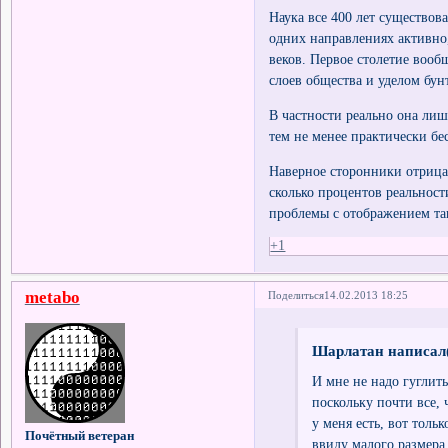
Наука все 400 лет существов
одних направлениях активно,
веков. Первое столетие воо
слоев общества и уделом бун
В частности реально она ли
тем не менее практически бе
Наверное сторонники отрица
сколько процентов реальност
проблемы с отображением так
+1
metabo
Поделиться
14.02.2013 18:25
Шарлатан написал(
И мне не надо гуглит
поскольку почти все, 
у меня есть, вот тольк
Почётный ветеран
ввиду малого размера