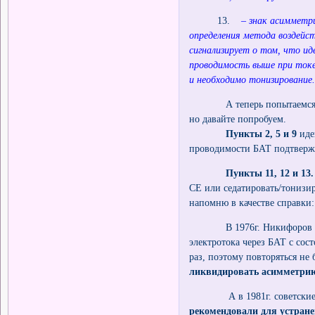
13.
– знак асимметр
определения метода воздейс
сигнализирует о том, что ид
проводимость выше при токе
и необходимо тонизирование
А теперь попытаемся разоб
но давайте попробуем.
Пункты 2, 5 и 9
иде
проводимости БАТ подтвержд
Пункты 11, 12 и 13.
СЕ или седатировать/тонизир
напомню в качестве справки:
В 1976г. Никифоров (проф.
электротока через БАТ с сос
раз, поэтому повторяться не 
ликвидировать асимметрию
А в 1981г. советские учен
рекомендовали для устран