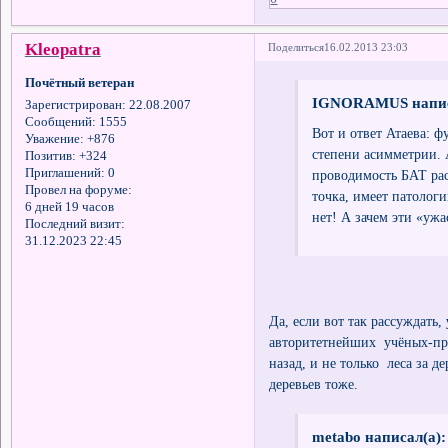
Kleopatra
Поделиться
16.02.2013 23:03
Почётный ветеран
IGNORAMUS напис
Зарегистрирован
: 22.08.2007
Сообщений:
1555
Вот и ответ Атаева: 
Уважение:
+876
степени асимметрии
Позитив:
+324
Приглашений:
0
проводимость БАТ раст
Провел на форуме:
точка, имеет патологи
6 дней 19 часов
нет! А зачем эти «уж
Последний визит:
31.12.2023 22:45
Да, если вот так рассуждать,
авторитетнейших учёных-пра
назад, и не только леса за 
деревьев тоже.
metabo написал(а):