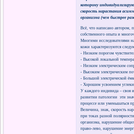
которому индивидуализирую
скорость нарастания асим
организма (чем быстрее ра
Всё, что написано автором, п
собственного опыта и много
Многими исследователями на
кожи характеризуются след
- Низким порогом чувствите
- Высокой локальной темпер
- Низким электрическим соп
- Высоким электрическим пот
- Большой электрической ёмк
- Хорошим усвоением углекисл
У каждого индивида – своя и
развитии патологии эти знач
процессе или уменьшаться п
Величина, знак, скорость н
при токах разной полярност
организма, нарушение общих
право-лево, нарушение энер