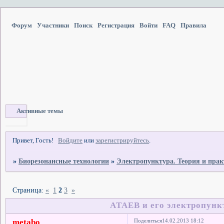
Форум
Участники
Поиск
Регистрация
Войти
FAQ
Правила
Активные темы
Привет, Гость!
Войдите
или
зарегистрируйтесь
.
»
Биорезонансные технологии
»
Электропунктура. Теория и пра
Страница:
«
1
2
3
»
АТАЕВ и его электропунк
metabo
Поделиться
14.02.2013 18:12