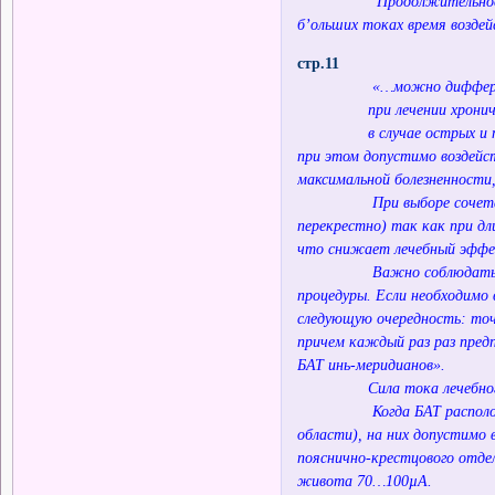
Продолжительность возд
б’ольших токах время возде
стр.11
«…можно диффере
при лечении хронических 
в случае острых и подост
при этом допустимо воздейст
максимальной болезненности,
При выборе сочетания БА
перекрестно) так как при д
что снижает лечебный эфф
Важно соблюдать определ
процедуры. Если необходимо 
следующую очередность: точ
причем каждый раз раз пред
БАТ инь-меридианов».
Сила тока лечебного воз
Когда БАТ расположены п
области), на них допустимо 
пояснично-крестцового отде
живота 70…100µА.