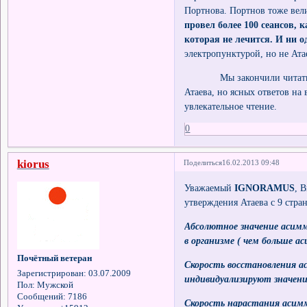
Портнова. Портнов тоже вел
провел более 100 сеансов, 
которая не лечится. И ни о
электропунктурой, но не Ата
Мы закончили читать, есл
Атаева, но ясных ответов на
увлекательное чтение.
0
kiorus
Поделиться
16.02.2013 09:48
Уважаемый
IGNORAMUS
, 
утверждения Атаева с 9 стра
Абсолютное значение асим
в организме ( чем больше а
Почётный ветеран
Скорость восстановления 
Зарегистрирован
: 03.07.2009
индивидуализируют значени
Пол:
Мужской
Сообщений:
7186
Скорость нарастания асим