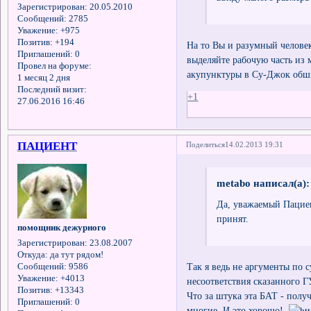
Зарегистрирован
: 20.05.2010
Сообщений:
2785
Уважение:
+975
Позитив:
+194
На то Вы и разумный человек
Приглашений:
0
выделяйте рабочую часть из
Провел на форуме:
акупунктуры в Су-Джок обш
1 месяц 2 дня
Последний визит:
+1
27.06.2016 16:46
ПАЦИЕНТ
Поделиться
14.02.2013 19:31
metabo написал(а):
Да, уважаемый Пациен
принят.
помощник дежурного
Зарегистрирован
: 23.08.2007
Откуда:
да тут рядом!
Так я ведь не аргументы по 
Сообщений:
9586
Уважение:
+4013
несоответствия сказанного 
Позитив:
+13343
Что за штука эта БАТ - получ
Приглашений:
0
многие. И это хорошо!