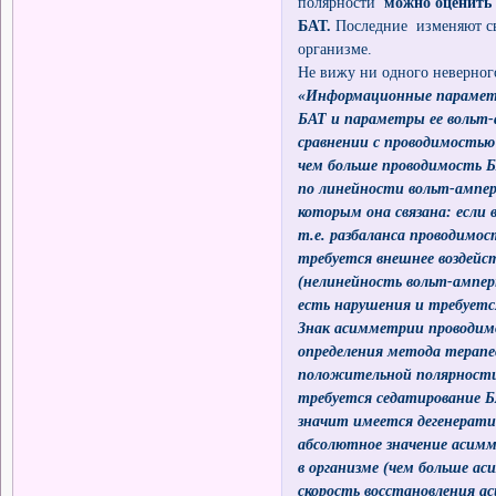
полярности
можно оценить
БАТ.
Последние изменяют с
организме.
Не вижу ни одного неверног
«Информационные параметр
БАТ и параметры ее вольт
сравнении с проводимость
чем больше проводимость Б
по линейности вольт-ампер
которым она связана: если
т.е. разбаланса проводимос
требуется внешнее воздейс
(нелинейность вольт-амперн
есть нарушения и требуется
Знак асимметрии проводим
определения метода терапе
положительной полярности 
требуется седатирование Б
значит имеется дегенерати
абсолютное значение асим
в организме (чем больше а
скорость восстановления 