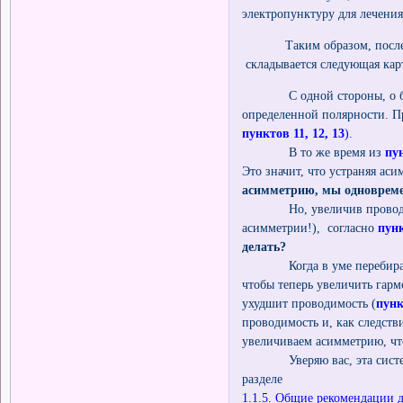
электропунктуру для лечения
Таким образом, после 
складывается следующая карт
С одной стороны, о болез
определенной полярности. П
пунктов 11, 12, 13
)
.
В то же время из
пу
Это значит, что устраняя а
асимметрию, мы одновреме
Но, увеличив проводимост
асимметрии!), согласно
пунк
делать?
Когда в уме перебираешь в
чтобы теперь увеличить гар
ухудшит проводимость (
пунк
проводимость и, как следст
увеличиваем асимметрию, чт
Уверяю вас, эта система у
разделе
1.1.5. Общие рекомендации 