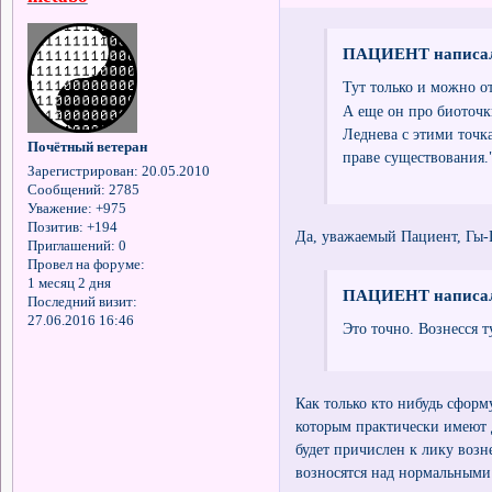
ПАЦИЕНТ написал
Тут только и можно от
А еще он про биоточки
Леднева с этими точка
Почётный ветеран
праве существования."
Зарегистрирован
: 20.05.2010
Сообщений:
2785
Уважение:
+975
Позитив:
+194
Да, уважаемый Пациент, Гы-
Приглашений:
0
Провел на форуме:
1 месяц 2 дня
ПАЦИЕНТ написал
Последний визит:
27.06.2016 16:46
Это точно. Вознесся 
Как только кто нибудь сфор
которым практически имеют д
будет причислен к лику воз
возносятся над нормальными