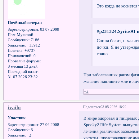
Это когда не коснется 
Почётный ветеран
Зарегистрирован
: 03.07.2009
#p231324,Syrius91 
Пол:
Мужской
Сообщений:
7186
Спина болит, началис
Уважение:
+15912
почки. Я не утверждаю
Позитив:
+9737
точно.
Приглашений:
0
Провел на форуме:
3 месяца 13 дней
Последний визит:
При заболеваниях раком физ
31.07.2026 23:32
желание напишите мне в личк
+2
ivailo
Поделиться
03.05.2026 18:22
Участник
В мире здоровья и пищевых д
Spooky2 Rife System выпуст
Зарегистрирован
: 27.06.2008
Сообщений:
6
лечения различных заболевани
Уважение:
+2
частоты, представляющие ами