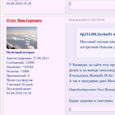
0
04.08.2026 10:29
Олег Викторович
Поделиться
28.12.2025 02:46
#p231286,Syrius91 
Массовый наплыв нача
алгоритмам Николая с
Почётный ветеран
Зарегистрирован
: 27.06.2011
Сообщений:
13900
У Биомедис на сайте есть пр
Уважение:
+10344
делать и на выходе синусои
Позитив:
+5966
Я пользуюсь Biomedis M Air 3
Приглашений:
0
Провел на форуме:
А так в программе даже Мозг
5 месяцев 18 дней
Последний визит:
Отредактировано Олег Викторо
04.08.2026 10:29
Будьте здоровы и счастливы.
0