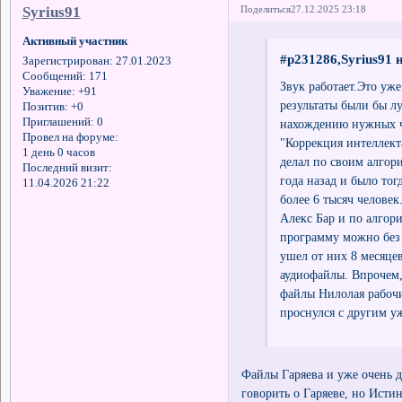
Syrius91
Поделиться
27.12.2025 23:18
Активный участник
#p231286,Syrius91 
Зарегистрирован
: 27.01.2023
Сообщений:
171
Звук работает.Это уже
Уважение:
+91
результаты были бы л
Позитив:
+0
Приглашений:
0
нахождению нужных ча
Провел на форуме:
"Коррекция интеллект
1 день 0 часов
делал по своим алгор
Последний визит:
года назад и было тогд
11.04.2026 21:22
более 6 тысяч человек
Алекс Бар и по алгор
программу можно без 
ушел от них 8 месяцев
аудиофайлы. Впрочем, 
файлы Нилолая рабочи
проснулся с другим у
Файлы Гаряева и уже очень 
говорить о Гаряеве, но Исти