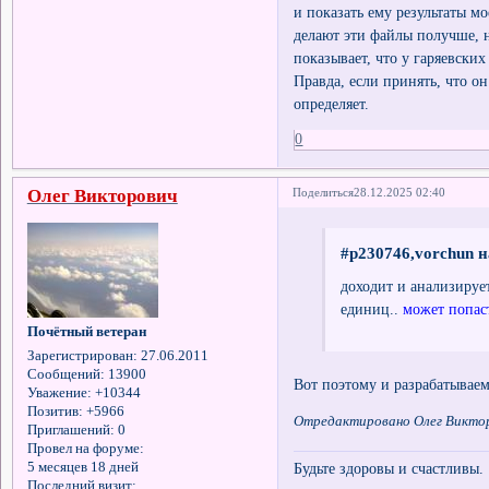
и показать ему результаты мо
делают эти файлы получше, н
показывает, что у гаряевских
Правда, если принять, что о
определяет.
0
Олег Викторович
Поделиться
28.12.2025 02:40
#p230746,vorchun н
доходит и анализирует
единиц..
может попаст
Почётный ветеран
Зарегистрирован
: 27.06.2011
Сообщений:
13900
Вот поэтому и разрабатывае
Уважение:
+10344
Позитив:
+5966
Отредактировано Олег Викторо
Приглашений:
0
Провел на форуме:
Будьте здоровы и счастливы.
5 месяцев 18 дней
Последний визит: