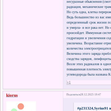
несуразные обьяснения (смо
радиация, механические тра
Но суть одна, клетка переро
Ведь большинство из вас имее
определенный срок жизни пол
и умерла- и все рака нет. Н
произойдет. Иммунная систем
гидратации и увеличения со
увеличена. Возрастание отри
количества электроотрицате
Величина этого заряда прибл
сходства зарядов, лимфоцит
Возле этих радикалов в одно
повышенная плотность электр
углеводорода была названа К
+1
kiorus
Поделиться
28.12.2025 19:47
#p231324,Syrius91 