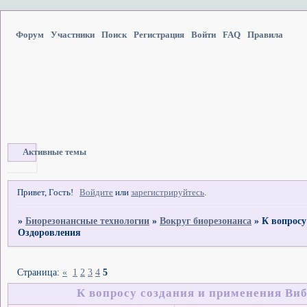
Форум
Участники
Поиск
Регистрация
Войти
FAQ
Правила
Активные темы
Привет, Гость!
Войдите
или
зарегистрируйтесь
.
»
Биорезонансные технологии
»
Вокруг биорезонанса
»
К вопросу
Оздоровления
Страница:
«
1
2
3
4
5
К вопросу создания и применения Ви