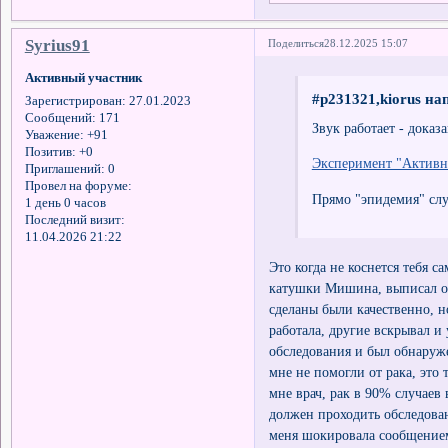
Syrius91
Поделиться
28.12.2025 15:07
Активный участник
#p231321,kiorus на
Зарегистрирован
: 27.01.2023
Сообщений:
171
Звук работает - дока
Уважение:
+91
Позитив:
+0
Эксперимент "Активно
Приглашений:
0
Провел на форуме:
Прямо "эпидемия" слу
1 день 0 часов
Последний визит:
11.04.2026 21:22
Это когда не коснется тебя са
катушки Мишина, выписал от
сделаны были качественно, но
работала, другие вскрывал и
обследования и был обнаруже
мне не помогли от рака, это 
мне врач, рак в 90% случаев 
должен проходить обследован
меня шокировала сообщением 