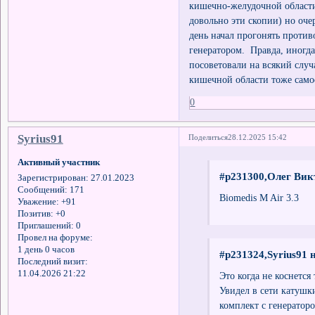
кишечно-желудочной области
довольно эти скопии) но очер
день начал прогонять проти
генератором. Правда, иногда
посоветовали на всякий случ
кишечной области тоже сам
0
Syrius91
Поделиться
28.12.2025 15:42
Активный участник
#p231300,Олег Вик
Зарегистрирован
: 27.01.2023
Сообщений:
171
Biomedis M Air 3.3
Уважение:
+91
Позитив:
+0
Приглашений:
0
Провел на форуме:
1 день 0 часов
#p231324,Syrius91 
Последний визит:
11.04.2026 21:22
Это когда не коснется 
Увидел в сети катуш
комплект с генераторо