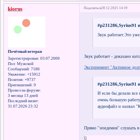
kiorus
Поделиться
28.12.2025 14:19
#p231286,Syrius91 
Звук работает.Это уж
Почётный ветеран
Звук работает - доказано ки
Зарегистрирован
: 03.07.2009
Пол:
Мужской
Эксперимент "Активное долг
Сообщений:
7186
Уважение:
+15912
Позитив:
+9737
#p231286,Syrius91 
Приглашений:
0
Провел на форуме:
И если бы делали все
3 месяца 13 дней
очень большую работу
Последний визит:
аудиофайл и назвал "
31.07.2026 23:32
Прямо "эпидемия" слушать в
0