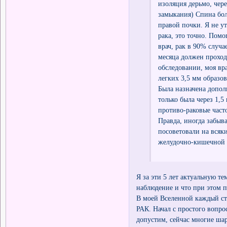
изоляция дерьмо, чере
замыкания) Спина бол
правой почки. Я не ут
рака, это точно. Помо
врач, рак в 90% случа
месяца должен проход
обследовании, моя вр
легких 3,5 мм образо
Была назначена допол
только была через 1,5
противо-раковые част
Правда, иногда забыва
посоветовали на всяки
желудочно-кишечной 
Я за эти 5 лет актуальную те
наблюдение и что при этом п
В моей Вселенной каждый сту
РАК. Начал с простого вопро
допустим, сейчас многие шар