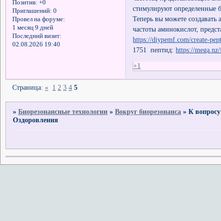
Позитив:
+0
стимулируют определенные б
Приглашений:
0
Теперь вы можете создавать 
Провел на форуме:
1 месяц 9 дней
частоты аминокислот, предс
Последний визит:
https://diypemf.com/create-pep
02.08.2026 19:40
1751 пептид:
https://mega.
+1
Страница:
«
1
2
3
4
5
»
Биорезонансные технологии
»
Вокруг биорезонанса
»
К вопросу
Оздоровления