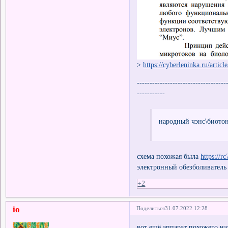
>
https://cyberleninka.ru/artic
-----------------------------------
-----------
народный чэнс\биотон
схема похожая была
https://r
электронный обезболиватель
+2
io
Поделиться
31.07.2022 12:28
вот ещё аппарат похожего на