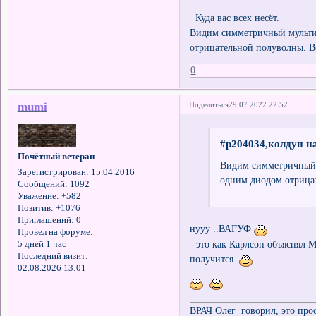
Куда вас всех несёт.
Видим симметричный мультив
отрицательной полуволны. В
0
mumi
Поделиться
29.07.2022 22:52
#p204034,колдун на
Почётный ветеран
Видим симметричный м
Зарегистрирован
: 15.04.2016
одним диодом отрицат
Сообщений:
1092
Уважение:
+582
Позитив:
+1076
Приглашений:
0
нууу ..ВАГУФ
Провел на форуме:
- это как Карлсон объяснял 
5 дней 1 час
Последний визит:
получится
02.08.2026 13:01
ВРАЧ Олег говорил, это про