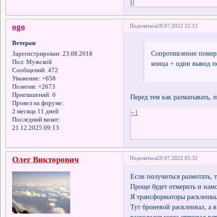
0
ogo
Поделиться
28.07.2022 22:13
Ветеран
Сопротивление померя
Зарегистрирован
: 23.08.2018
Пол:
Мужской
конца + один вывод п
Сообщений:
472
Уважение:
+658
Позитив:
+2673
Приглашений:
0
Перед тем как разматывать, 
Провел на форуме:
2 месяца 11 дней
+1
Последний визит:
21.12.2025 09:13
Олег Викторович
Поделиться
29.07.2022 05:32
Если получиться размотать,
Проще будет отмерить и намо
Я трансформаторы расклеивал
Тут броневой расклеивал, а 
раскололся когда стягивал вс