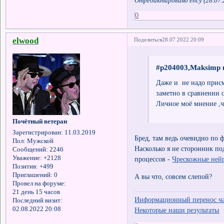
Отредактировано ency (28.07.
0
elwood
Поделиться
28.07.2022 20:09
#p204003,Maksimp 
Даже и не надо присм
заметно в сравнении 
Личное моё мнение ,
Почётный ветеран
Зарегистрирован
: 11.03.2019
Бред, там ведь очевидно по 
Пол:
Мужской
Насколько я не сторонник п
Сообщений:
2246
Уважение:
+2128
процессов -
Чрескожные нейр
Позитив:
+499
Приглашений:
0
А вы что, совсем слепой?
Провел на форуме:
21 день 15 часов
Информационный перенос час
Последний визит:
02.08.2022 20:08
Некоторые наши результаты