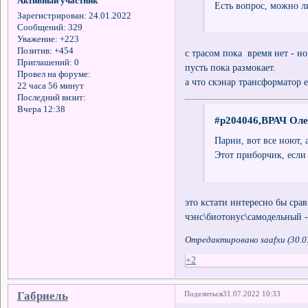
Активный участник
Есть вопрос, можно л
Зарегистрирован
: 24.01.2022
Сообщений:
329
Уважение:
+223
Позитив:
+454
с трасом пока время нет - но
Приглашений:
0
пусть пока размокает.
Провел на форуме:
а что скэнар трансформатор е
22 часа 56 минут
Последний визит:
Вчера 12:38
#p204046,ВРАЧ Оле
Парни, вот все ною
Этот приборчик, если
это кстати интересно бы сра
чэнс\биотонус\самодельный -
Отредактировано saafxu (30.0
+2
Габриель
Поделиться
31.07.2022 10:33