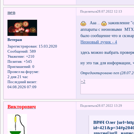
nen
Поделиться
28.07.2022 12:13
Ааа ..
заживление "с
аппараты с неоновыми МТХ
было сообщение что и скэна
Ветеран
Неоновый лучик - 4
Зарегистрирован
: 15.03.2020
Сообщений:
589
здесь можно выбрать проверк
Уважение:
+210
Позитив:
+545
ну это так для информации, ч
Приглашений:
0
Провел на форуме:
Отредактировано nen (28.07.2
2 дня 21 час
+2
Последний визит:
04.08.2026 07:09
Викторович
Поделиться
28.07.2022 13:29
ВРАЧ Олег [url=http
id=421&p=34#p204
другие[/url] напис