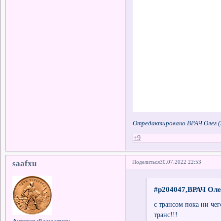
Отредактировано ВРАЧ Олег (3
+9
saafxu
Поделиться
30.07.2022 22:53
#p204047,ВРАЧ Оле
с трансом пока ни чег
транс!!!