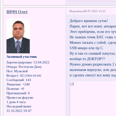
ВРАЧ Олег
Поделиться
30.07.2022 15:21
Доброго времени суток!
Парни, вот все ноют, ап
Этот приборчик, если его чу
Не знаешь точек БАТ, ставь т
Можно таскать с собой, сдела
USB микро или tip C.
Ну я там со схемкой напута
Активный участник
вообще-то ДОКТОР!!!
Зарегистрирован
: 13.04.2022
Нужно думаю разрисовать 2 
Откуда:
Ростов-на-Дону
маленьком корпуске, или дела
Пол:
Мужской
и сделать смогут все кому на
Возраст:
62
[1964-04-04]
Сообщений:
143
+4
Уважение:
+240
Позитив:
+0
Приглашений:
0
Провел на форуме:
1 день 4 часа
Последний визит:
31.10.2022 19:47