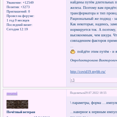
найдены путём длительных п
Уважение:
+12549
Позитив:
+3273
железа. Поэтому вам придётс
Приглашений:
0
трансформатора и тип прово
Провел на форуме:
Рациональный же подход - з
1 год 0 месяцев
Как некоторые, надеюсь, зам
Последний визит:
нормируется ток. А поэтому
Сегодня 12:19
высокоомным, чем шкура. Что
совпадением факторов прим
...
пойдёте этим путём - и я
Отредактировано Викторович 
http://covid19.mybb.ru/
+3
mumi
Поделиться
29.07.2022 18:55
\ параметры, форма ....импуль
...наверное к нервным импул
Почётный ветеран