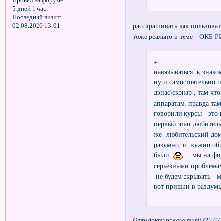
Провел на форуме:
5 дней 1 час
Последний визит:
расспрашивать как пользоват
02.08.2026 13:01
тоже реально в теме - ОКБ 
+
навязываться к знако
ну и самостоятельно
дэнас\скэнар , там чт
аппаратам. правда та
говорили курсы - это 
первый этап любитель
же -любительский дом
разумно, и нужно обр
были
. мы на фор
серьёзными проблемам
не будем скрывать - м
вот пришли в раздумья
Отредактировано mumi (29.07.