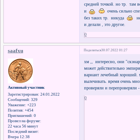
средней точкой. но тр. там
и
очень сильно спе
без таких тр. никуда
не 
и делали , это другое.
0
saafxu
Поделиться
30.07.2022 01:27
хм ,, интересно, они "скэна
может действительно эмпир
вариант лечебный хороший. м
вылечивать. время очень мно
проверяли и перепроверяли - 
Активный участник
Зарегистрирован
: 24.01.2022
0
Сообщений:
329
Уважение:
+223
Позитив:
+454
Приглашений:
0
Провел на форуме:
22 часа 56 минут
Последний визит:
Вчера 12:38