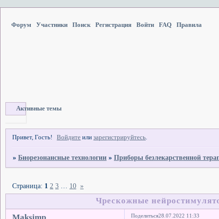
Форум
Участники
Поиск
Регистрация
Войти
FAQ
Правила
Активные темы
Привет, Гость!
Войдите
или
зарегистрируйтесь
.
»
Биорезонансные технологии
»
Приборы безлекарственной тера
Страница:
1
2
3
…
10
»
Чрескожные нейростимулято
Maksimp
Поделиться
28.07.2022 11:33