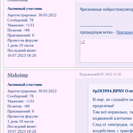
Активный участник
Чрескожные нейростимулятор
Зарегистрирован
: 30.03.2022
.
Сообщений:
78
Уважение:
+133
----------------------
Позитив:
+96
предыдущая ветка -
Чрескожн
Приглашений:
0
Провел на форуме:
+2
1 день 10 часов
Последний визит:
19.07.2023 18:20
Maksimp
Поделиться
28.07.2022 11:35
Активный участник
#p203994,ВРАЧ Оле
Зарегистрирован
: 30.03.2022
Сообщений:
78
И ещё, не слушайте н
Уважение:
+133
предплечья!
Позитив:
+96
Приглашений:
0
Там всё нормально, т
Провел на форуме:
подкожной клетчатки
1 день 10 часов
След от электродов, 
Последний визит:
воздействия, с транс
19.07.2023 18:20