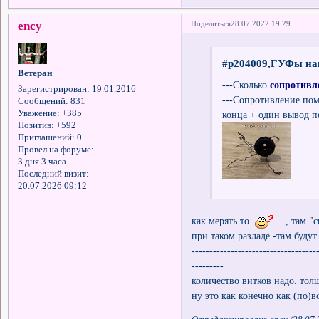
ency
Поделиться
28.07.2022 19:29
#p204009,ГУФы нап
Ветеран
---Сколько
сопротивл
Зарегистрирован
: 19.01.2016
---Сопротивление пом
Сообщений:
831
Уважение:
+385
конца + один вывод п
Позитив:
+592
Приглашений:
0
Провел на форуме:
3 дня 3 часа
Последний визит:
20.07.2026 09:12
как мерять то
, там "с
при таком разладе -там буд
-----------------------------------
---------
количество витков надо. тол
ну это как конечно как (по)в