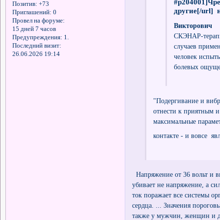
#p204001]Чр
Позитив:
+73
другие[/url] 
Приглашений:
0
Провел на форуме:
Викторович
15 дней 7 часов
СКЭНАР-терапи
Предупреждения:
1.
случаев приме
Последний визит:
26.06.2026 19:14
человек испыты
болевых ощущ
"Подергивание и вибр
отнести к приятным и
максимальные парамет
контакте - и вовсе я
Напряжение от 36 вольт и в
убивает не напряжение, а си
ток поражает все системы о
сердца. ... Значения порог
также у мужчин, женщин и д