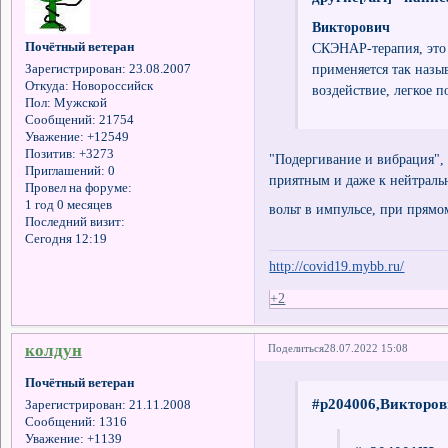
Викторович
Почётный ветеран
СКЭНАР-терапия, это 
применяется так наз
Зарегистрирован
: 23.08.2007
Откуда:
Новороссийск
воздействие, легкое 
Пол:
Мужской
Сообщений:
21754
Уважение:
+12549
Позитив:
+3273
"Подергивание и вибрация", 
Приглашений:
0
приятным и даже к нейтраль
Провел на форуме:
1 год 0 месяцев
вольт в импульсе, при прям
Последний визит:
Сегодня 12:19
http://covid19.mybb.ru/
+2
колдун
Поделиться
28.07.2022 15:08
Почётный ветеран
#p204006,Викторов
Зарегистрирован
: 21.11.2008
Сообщений:
1316
Уважение:
+1139