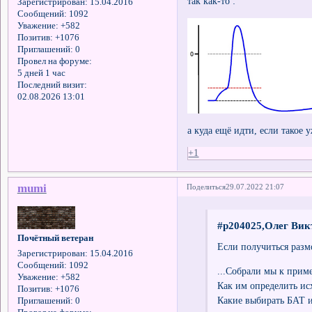
так как-то :
Зарегистрирован
: 15.04.2016
Сообщений:
1092
Уважение:
+582
Позитив:
+1076
Приглашений:
0
Провел на форуме:
5 дней 1 час
Последний визит:
02.08.2026 13:01
а куда ещё идти, если такое
+1
mumi
Поделиться
29.07.2022 21:07
#p204025,Олег Вик
Почётный ветеран
Если получиться размо
Зарегистрирован
: 15.04.2016
Сообщений:
1092
...Собрали мы к прим
Уважение:
+582
Как им определить ис
Позитив:
+1076
Какие выбирать БАТ и 
Приглашений:
0