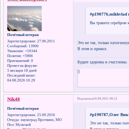
#p190776,mikhvlad 
Вы травите серебром
Почётный ветеран
Зарегистрирован
: 27.06.2011
Это не так, только патогенн
Сообщений:
13900
В этом и прикол.
Уважение:
+10344
Позитив:
+5966
Приглашений:
0
Будьте здоровы и счастливы.
Провел на форуме:
5 месяцев 18 дней
0
Последний визит:
04.08.2026 10:29
Nik48
Поделиться
10.08.2021 06:21
Почётный ветеран
#p190787,Олег Вик
Зарегистрирован
: 25.09.2016
Откуда:
наукоград Протвино, МО
Это не так, только па
Пол:
Мужской