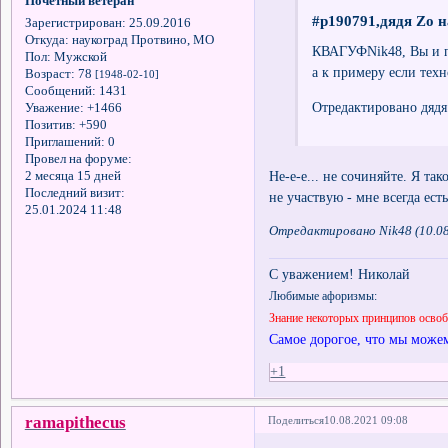
Почётный ветеран
#p190791,дядя Zo н
Зарегистрирован
: 25.09.2016
Откуда:
наукоград Протвино, МО
КВАГУФNik48, Вы и пр
Пол:
Мужской
а к примеру если 
Возраст:
78
[1948-02-10]
Сообщений:
1431
Отредактировано дядя
Уважение:
+1466
Позитив:
+590
Приглашений:
0
Провел на форуме:
Не-е-е... не сочиняйте. Я та
2 месяца 15 дней
Последний визит:
не участвую - мне всегда ес
25.01.2024 11:48
Отредактировано Nik48 (10.08
С уважением! Николай
Любимые афоризмы:
Знание некоторых принципов осво
Самое дорогое, что мы можем
+1
ramapithecus
Поделиться
10.08.2021 09:08