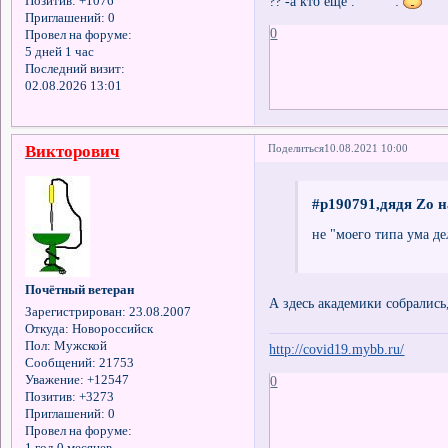
?? -a кто ещё . :
Позитив:
+1076
Приглашений:
0
0
Провел на форуме:
5 дней 1 час
Последний визит:
02.08.2026 13:01
Викторович
Поделиться
10.08.2021 10:00
#p190791,дядя Zo н
не "моего типа ума де
Почётный ветеран
А здесь академики собрались
Зарегистрирован
: 23.08.2007
Откуда:
Новороссийск
Пол:
Мужской
http://covid19.mybb.ru/
Сообщений:
21753
0
Уважение:
+12547
Позитив:
+3273
Приглашений:
0
Провел на форуме: