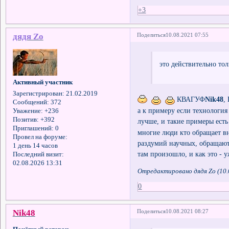
+3
дядя Zo
Поделиться
10.08.2021 07:55
это действительно толь
Активный участник
Зарегистрирован
: 21.02.2019
КВАГУФ
Nik48
,
Сообщений:
372
а к примеру если технология 
Уважение:
+236
Позитив:
+392
лучше, и такие примеры ест
Приглашений:
0
многие люди кто обращает в
Провел на форуме:
раздумий научных, обращают 
1 день 14 часов
там произошло, и как это - у
Последний визит:
02.08.2026 13:31
Отредактировано дядя Zo (10.
0
Nik48
Поделиться
10.08.2021 08:27