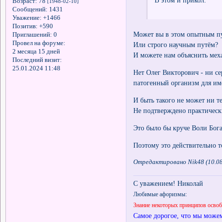
В этом и прикол.
Возраст:
78
[1948-02-10]
Сообщений:
1431
Уважение:
+1466
Позитив:
+590
Может вы в этом опытным п
Приглашений:
0
Провел на форуме:
Или строго научным путём?
2 месяца 15 дней
И можете нам объяснить мех
Последний визит:
25.01.2024 11:48
Нет Олег Викторович - ни се
патогенный организм для им
И быть такого не может ни те
Не подтверждено практическ
Это было бы круче Воли Бога
Поэтому это действительно т
Отредактировано Nik48 (10.08
С уважением! Николай
Любимые афоризмы:
Знание некоторых принципов осво
Самое дорогое, что мы можем