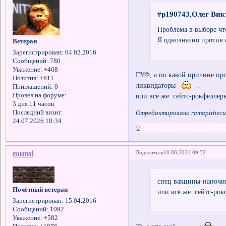
#p190743,Олег Вик
Проблема в выборе что
Я однозначно против 
Ветеран
Зарегистрирован
: 04.02.2016
Сообщений:
780
Уважение:
+468
ГУФ, а по какой причине пр
Позитив:
+611
ликвидаторы
.
Приглашений:
0
или всё же гейтс-рокфеллеры 
Провел на форуме:
3 дня 11 часов
Последний визит:
Отредактировано ramapithecus
24.07.2026 18:34
0
mumi
Поделиться
10.08.2021 09:32
спец вакцины-наноч
Почётный ветеран
или всё же гейтс-рокф
Зарегистрирован
: 15.04.2016
Сообщений:
1092
Уважение:
+582