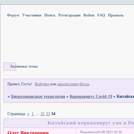
Форум
Участники
Поиск
Регистрация
Войти
FAQ
Правила
Активные темы
Привет, Гость!
Войдите
или
зарегистрируйтесь
.
»
Биорезонансные технологии
»
Коронавирус Covid-19
»
Китайски
Страница:
«
1
…
32
33
34
Китайский коронавирус уже в Ро
Олег Викторович
Поделиться
10.08.2021 05:16