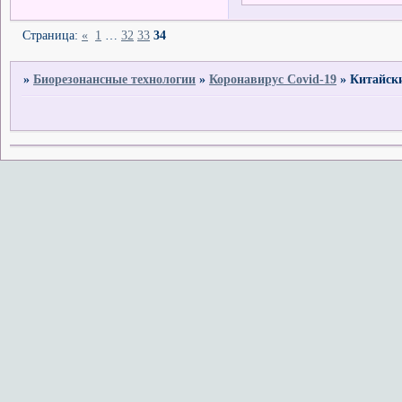
Страница:
«
1
…
32
33
34
»
Биорезонансные технологии
»
Коронавирус Covid-19
»
Китайски