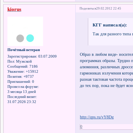
kiorus
Поделиться
29.02.2012 22:45
КГГ написал(а):
Так для разного типа 
Почётный ветеран
Образ в любом виде- носите
Зарегистрирован
: 03.07.2009
программах образы. Трудно 
Пол:
Мужской
алюминия, различных дроссел
Сообщений:
7186
Уважение:
+15912
гармониках излучения которые
Позитив:
+9737
разная тактовая частота проц
Приглашений:
0
до тех пор, пока не будет яс
Провел на форуме:
3 месяца 13 дней
Последний визит:
31.07.2026 23:32
http://qps.ru/vY8Dg
0