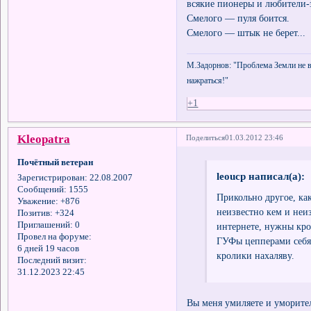
всякие пионеры и любители-
Смелого — пуля боится.
Смелого — штык не берет...
М.Задорнов: "Проблема Земли не в 
нажраться!"
+1
Kleopatra
Поделиться
01.03.2012 23:46
Почётный ветеран
leoucp написал(а):
Зарегистрирован
: 22.08.2007
Сообщений:
1555
Прикольно другое, ка
Уважение:
+876
неизвестно кем и неи
Позитив:
+324
Приглашений:
0
интернете, нужны кро
Провел на форуме:
ГУФы цепперами себя 
6 дней 19 часов
кролики нахаляву.
Последний визит:
31.12.2023 22:45
Вы меня умиляете и уморит