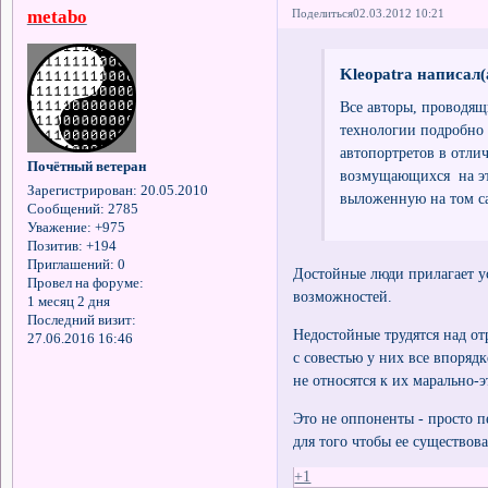
metabo
Поделиться
02.03.2012 10:21
Kleopatra написал(
Все авторы, проводящ
технологии подробно 
автопортретов в отли
Почётный ветеран
возмущающихся на эт
Зарегистрирован
: 20.05.2010
выложенную на том са
Сообщений:
2785
Уважение:
+975
Позитив:
+194
Приглашений:
0
Достойные люди прилагает у
Провел на форуме:
возможностей.
1 месяц 2 дня
Последний визит:
Недостойные трудятся над от
27.06.2016 16:46
с совестью у них все впоряд
не относятся к их марально-
Это не оппоненты - просто пе
для того чтобы ее существов
+1