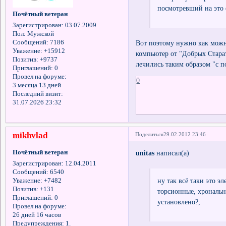
посмотревший на это ф
Почётный ветеран
Зарегистрирован
: 03.07.2009
Пол:
Мужской
Вот поэтому нужно как мож
Сообщений:
7186
Уважение:
+15912
компьютер от "Добрых Стара
Позитив:
+9737
лечились таким образом "с 
Приглашений:
0
Провел на форуме:
0
3 месяца 13 дней
Последний визит:
31.07.2026 23:32
mikhvlad
Поделиться
29.02.2012 23:46
Почётный ветеран
unitas
написал(а)
Зарегистрирован
: 12.04.2011
Сообщений:
6540
ну так всё таки это э
Уважение:
+7482
Позитив:
+131
торсионные, хрональн
Приглашений:
0
установлено?,
Провел на форуме:
26 дней 16 часов
Предупреждения:
1.