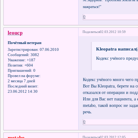
нажраться!"
0
leоucp
Поделиться
02.03.2012 10:59
Почётный ветеран
Kleopatra написал(
Зарегистрирован
: 07.06.2010
Сообщений:
3082
Кодекс учёного преду
Уважение:
+187
Позитив:
+604
Приглашений:
0
Провел на форуме:
Кодекс учёного много чего п
2 месяца 7 дней
Вот Вы Kleopatra, берете на
Последний визит:
23.06.2012 14:30
отказался от операции и под
Или для Вас нет пациента, а 
metabo, такой вопрос не зад
речь.
0
metabo
Поделиться
02.03.2012 12:05