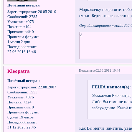
Почётный ветеран
Морковочку погрызите, побол
Зарегистрирован
: 20.05.2010
сутки. Берегите нервы это пр
Сообщений:
2785
Уважение:
+975
Отредактировано metabo (02.0
Позитив:
+194
Приглашений:
0
0
Провел на форуме:
1 месяц 2 дня
Последний визит:
27.06.2016 16:46
Kleopatra
Поделиться
02.03.2012 10:44
Почётный ветеран
ГЕША написал(а):
Зарегистрирован
: 22.08.2007
Сообщений:
1555
Уважаемая Клеопатра,
Уважение:
+876
Либо Вы сами не пони
Позитив:
+324
Приглашений:
0
заблуждение. Какой и
Провел на форуме:
6 дней 19 часов
Последний визит:
31.12.2023 22:45
Как Вы могли заметить,
ува