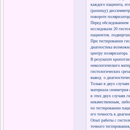
каждого пациента, его
(разницу) диссимметр
повороте поляризатора
Перед обследованием 
исследовали 20 гистол
пациентов, подвергши
При тестировании гис
диагностика возможн
центру поляризатора.
В результате кропотл
онкологического мате
гистологических срез
вывод о диагностичес
Только в двух случая
материала симметрия 
в этих двух случаях г
некачественным, либо
по тестированию пац
его точность в диагно
Опыт работы с гистол
точного тестирования