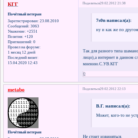
КГГ
Поделиться
29.02.2012 21:38
Почётный ветеран
7s0n написал(а):
Зарегистрирован
: 23.08.2010
Сообщений:
3063
ну и как же по другому
Уважение:
+2551
Позитив:
+120
Приглашений:
0
Провел на форуме:
Так для разного типа шамано
1 месяц 12 дней
лицо),а интернет в данном с
Последний визит:
15.04.2020 12:43
мнению.С.УВ.КГГ
0
metabo
Поделиться
29.02.2012 22:13
В.Г. написал(а):
Может, кого-то не уст
Почётный ветеран
Не стоит извиняться.