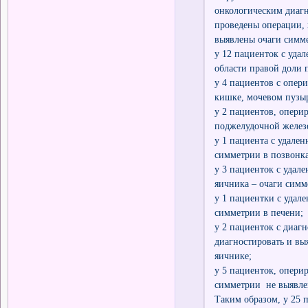
онкологическим диаг
проведены операции, 
выявлены очаги симме
у 12 пациенток с уда
области правой доли 
у 4 пациентов с опер
кишке, мочевом пузы
у 2 пациентов, опери
поджелудочной железе
у 1 пациента с удален
симметрии в позвонка
у 3 пациенток с удал
яичника – очаги симм
у 1 пациентки с удал
симметрии в печени;
у 2 пациенток с диаг
диагностировать и вы
яичнике;
у 5 пациенток, опери
симметрии не выявле
Таким образом, у 25 