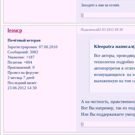
Заходите к нам на огонёк
0
leоucp
Поделиться
02.03.2012 09:39
Почётный ветеран
Kleopatra написал(
Зарегистрирован
: 07.06.2010
Сообщений:
3082
Все авторы, проводящ
Уважение:
+187
технологии подробно 
Позитив:
+604
Приглашений:
0
автопортретов в отли
Провел на форуме:
возмущающихся на эт
2 месяца 7 дней
выложенную на том са
Последний визит:
23.06.2012 14:30
А на честность, нравственно
Вот Вы например, так их по
Или Вы поддерживаете умоз
0