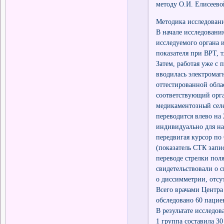
методу О.И. Елисеевой
Методика исследован
В начале исследовани
исследуемого органа 
показателя при ВРТ, т
Затем, работая уже с
вводилась электромаг
оттестированной обла
соответствующий орга
медикаментозный селе
переводится влево на 
индивидуально для на
передвигая курсор по
(показатель СТК запи
переводе стрелки пол
свидетельствовали о 
о диссимметрии, отсу
Всего врачами Центр
обследовано 60 пацие
В результате исследо
1 группа составила 3