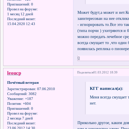
Приглашений:
0
Провел на форуме:
Может будут,а может и нет.Ко
1 месяц 12 дней
заинтересован на нее отклик
Последний визит:
15.04.2020 12:43
- игнорировать то.Все это та
(типа порчи ) ухитряются и б
можно передать лечебное сре
всегда смущает то ,что один 
появилась реплика о пионере
0
leоucp
Поделиться
01.03.2012 18:39
Почётный ветеран
КГГ написал(а):
Зарегистрирован
: 07.06.2010
Сообщений:
3082
Меня всегда смущает т
Уважение:
+187
нет.
Позитив:
+604
Приглашений:
0
Провел на форуме:
2 месяца 7 дней
Прикольно другое, каким до
Последний визит:
23.06.2012 14:30
кем и неизвестно зачем. Пре