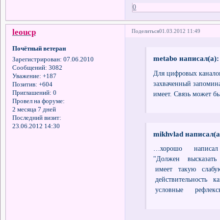
0
leоucp
Поделиться
01.03.2012 11:49
Почётный ветеран
metabo написал(а):
Зарегистрирован
: 07.06.2010
Сообщений:
3082
Для цифровых каналов
Уважение:
+187
захваченный запомина
Позитив:
+604
Приглашений:
0
имеет. Связь может бы
Провел на форуме:
2 месяца 7 дней
Последний визит:
23.06.2012 14:30
mikhvlad написал(а
…хорошо написа
"Должен высказат
имеет такую слабу
действительность 
условные рефлексы