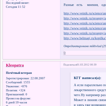
Последний визит:
Разные есть мнения, одн
Сегодня 11:52
http://www.veinik.ru/science/a
http://www.veinik.ru/progeny/a
http://www.veinik.ru/science/a
http://www.veinik.ru/science/a
http://www.veinik.ru/progeny/a
http://www.belmagi.ru/kopilka
Отредактировано mikhvlad (29
0
Kleopatra
Поделиться
01.03.2012 00:39
Почётный ветеран
КГГ написал(а):
Зарегистрирован
: 22.08.2007
Сообщений:
1555
А если параллельно п
Уважение:
+876
лекарственного средс
Позитив:
+324
Приглашений:
0
чего.Ну например разл
Провел на форуме:
Может в линиях связи
6 дней 19 часов
и здесь уже возможно