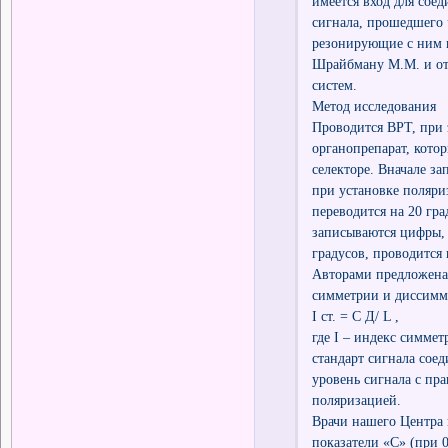
имеется вход для сое
сигнала, прошедшего 
резонирующие с ним 
Шрайбману М.М. и от
систем.
Метод исследования
Проводится ВРТ, при 
органопрепарат, кото
селекторе. Вначале 
при установке поляриз
переводится на 20 гр
записываются цифры, 
градусов, проводится
Авторами предложена
симметрии и диссимм
I ст. = С Д/ L ,
где I – индекс симмет
стандарт сигнала сое
уровень сигнала с пр
поляризацией.
Врачи нашего Центра н
показатели «С» (при 