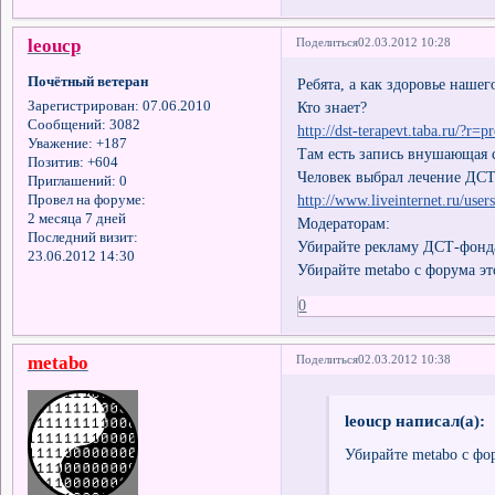
leоucp
Поделиться
02.03.2012 10:28
Почётный ветеран
Ребята, а как здоровье наше
Кто знает?
Зарегистрирован
: 07.06.2010
Сообщений:
3082
http://dst-terapevt.taba.ru/?r
Уважение:
+187
Там есть запись внушающая с
Позитив:
+604
Человек выбрал лечение ДСТ
Приглашений:
0
http://www.liveinternet.ru/users
Провел на форуме:
2 месяца 7 дней
Модераторам:
Последний визит:
Убирайте рекламу ДСТ-фонд
23.06.2012 14:30
Убирайте metabo с форума эт
0
metabo
Поделиться
02.03.2012 10:38
leoucp написал(а):
Убирайте metabo с фо