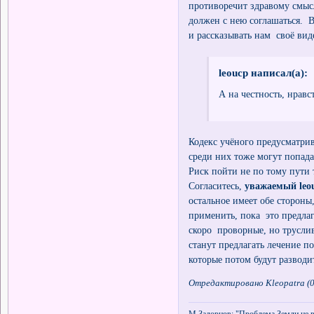
противоречит здравому смысл
должен с нею соглашаться. 
и рассказывать нам своё вид
leoucp написал(а):
А на честность, нравс
Кодекс учёного предусматри
среди них тоже могут попада
Риск пойти не по тому пути т
Согласитесь,
уважаемый leo
остальное имеет обе стороны
применить, пока это предла
скоро проворные, но трусли
станут предлагать лечение по
которые потом будут разводи
Отредактировано Kleopatra (0
М.Задорнов: "Проблема Земли не в 