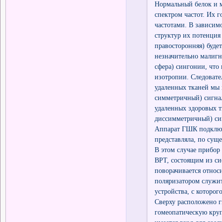
Нормальный белок и 
спектром частот. Их 
частотами. В зависим
структур их потенция
правосторонняя) буде
незначительно малигн
сфера) сингонии, что
изотропии. Следовате
удаленных тканей мы
симметричный) сигнал
удаленных здоровых 
диссимметричный) си
Аппарат ГШК подключа
представляла, по сущ
В этом случае прибор
ВРТ, состоящим из си
поворачивается относ
поляризатором служит
устройства, с которо
Сверху расположено г
гомеопатическую круп