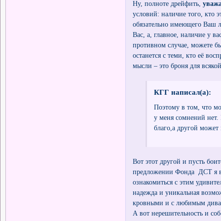
Ну, полноте дрейфить,
уваж
условий: наличие того, кто 
обязательно имеющего Ваш л
Вас, а, главное, наличие у в
противном случае, можете бы
останется с теми, кто её во
мысли – это броня для всяко
КГГ написал(а):
Поэтому в том, что мо
у меня сомнений нет. 
благо,а другой может 
Вот этот другой и пусть бо
предложении Фонда ДСТ я в
ознакомиться с этим удивит
надежда и уникальная возмож
кровными и с любимым дива
А вот нерешительность и соб