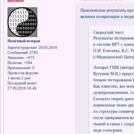
Практические результаты пр
явления поляризации в меди
Свернутый текст
Результаты тестирова
Почётный ветеран
в системе ВРТ с пом
Зарегистрирован
: 20.05.2010
О.И. Елисеева, К.С. 
Сообщений:
2785
(«Медицинский Центр 
Уважение:
+975
Позитив:
+194
Аппарат ГШК (авторы
Приглашений:
0
Провел на форуме:
Кутушов М.В.) предст
1 месяц 2 дня
блоком тестирования 
Последний визит:
Как известно, все мо
27.06.2016 16:46
лучепреломлением, т.е
Согласно теории докт
нормальные ткани дис
их структуры симметр
после прекращения жи
тканей в связи с сох
виде голограмм.