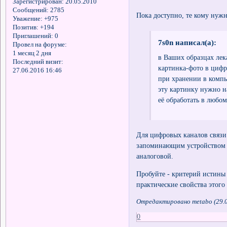
Зарегистрирован
: 20.05.2010
Сообщений:
2785
Пока доступно, те кому нуж
Уважение:
+975
Позитив:
+194
Приглашений:
0
7s0n написал(а):
Провел на форуме:
1 месяц 2 дня
в Ваших образцах лек
Последний визит:
картинка-фото в цифр
27.06.2016 16:46
при хранении в компь
эту картинку нужно н
её oбработать в любо
Для цифровых каналов связи
запоминающим устройством ад
аналоговой.
Пробуйте - критерий истины 
практические свойства этого
Отредактировано metabo (29.0
0