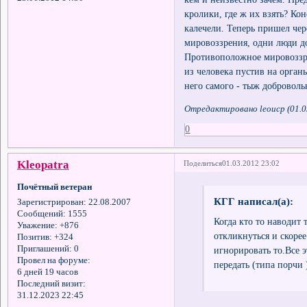
кролики, где ж их взять? Ко
калечели. Теперь пришел чер
мировоззрения, одни люди до
Противоположное мировоззре
из человека пустив на орган
него самого - тыж доброволь
Отредактировано leoucp (01.0
0
Kleopatra
Поделиться
01.03.2012 23:02
Почётный ветеран
КГГ написал(а):
Зарегистрирован
: 22.08.2007
Сообщений:
1555
Когда кто то наводит 
Уважение:
+876
откликнуться и скорее
Позитив:
+324
Приглашений:
0
игнорировать то.Все э
Провел на форуме:
передать (типа порчи 
6 дней 19 часов
Последний визит:
31.12.2023 22:45