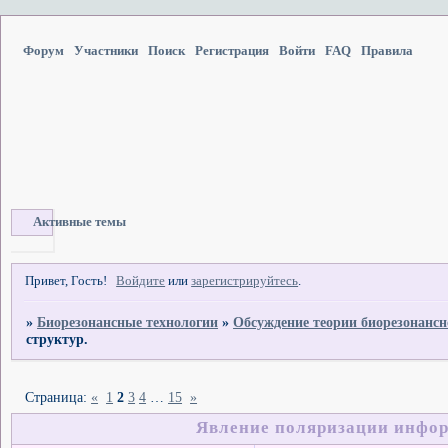
Форум
Участники
Поиск
Регистрация
Войти
FAQ
Правила
Активные темы
Привет, Гость!
Войдите
или
зарегистрируйтесь
.
»
Биорезонансные технологии
»
Обсуждение теории биорезонансн
структур.
Страница:
«
1
2
3
4
…
15
»
Явление поляризации инфор