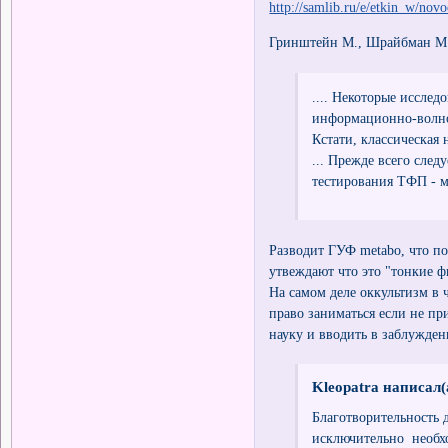
http://samlib.ru/e/etkin_w/nov
Гринштейн М., Шрайбман М
.... Некоторые исслед
информационно-волно
Кстати, классическая 
... Прежде всего след
тестирования ТФП - м
Разводит ГУФ metabo, что по
утвеждают что это "тонкие ф
На самом деле оккультизм в 
право заниматься если не пр
науку и вводить в заблужде
Kleopatra написал(
Благотворительность 
исключительно необхо