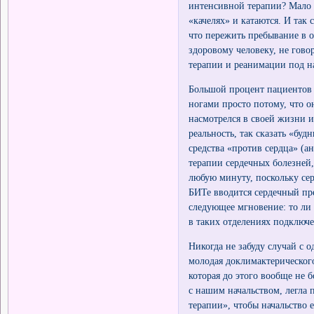
интенсивной терапии? Мало к
«качелях» и катаются. И так 
что пережить пребывание в 
здоровому человеку, не гов
терапии и реанимации под 
Большой процент пациентов 
ногами просто потому, что о
насмотрелся в своей жизни 
реальность, так сказать «бу
средства «против сердца» (
терапии сердечных болезней,
любую минуту, поскольку сер
БИТе вводится сердечный пре
следующее мгновение: то ли 
в таких отделениях подключ
Никогда не забуду случай с 
молодая доклимактерического
которая до этого вообще не 
с нашим начальством, легла
терапии», чтобы начальство 