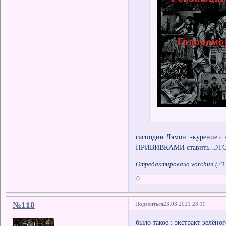
гасподин Лямон..-курение с 
ПРИВИВКАМИ ставить..Э
Отредактировано vorchun (23.
0
№118
Поделиться
23.03.2021 23:19
было такое : экстракт зелёно