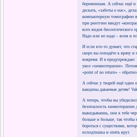
беременным. А сейчас ещё и 
дескать, «заботы о нас», де
компьютерную томографию вс
при рентгене введут «контра
всех видов биологического о
Надо или не надо – всем и п
И если кто-то думает, что с
скоро вы попадёте к врачу и
вовремя. И я предупреждаю: у
укол «химиотерапии». Потому
«point of no return» – обратн
А сейчас у тварей ещё один 
вакцины даваемые детям! Vak
А теперь, чтобы вы убедились
безопасность химиотерапии д
выкидываешь, они к тебе чере
больше и больше, так чтобы 
бороться с существами, кото
исподтишка и опять врут.