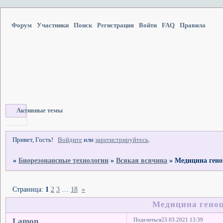
Форум
Участники
Поиск
Регистрация
Войти
FAQ
Правила
Активные темы
Привет, Гость!
Войдите
или
зарегистрируйтесь
.
»
Биорезонансные технологии
»
Всякая всячина
»
Медицина гено
Страница:
1
2
3
…
18
»
Медицина геноц
Lamon
Поделиться
23.03.2021 13:39