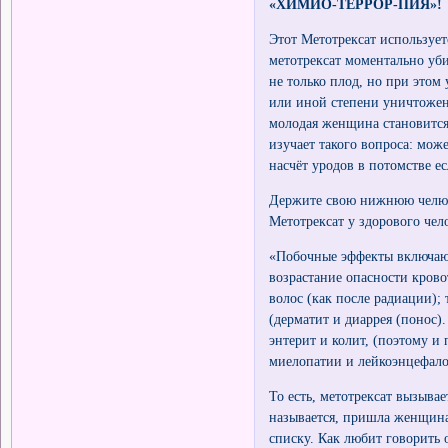
«ХИМИО-ТЕРРОР-ПИЯ»!
Этот Метотрексат использует
метотрексат моментально уби
не только плод, но при этом
или иной степени уничтожен
молодая женщина становитс
изучает такого вопроса: мож
насчёт уродов в потомстве ес
Держите свою нижнюю челюст
Метотрексат у здорового чел
«Побочные эффекты включают
возрастание опасности крово
волос (как после радиации);
(дерматит и диаррея (понос)
энтерит и колит, (поэтому и
миелопатии и лейкоэнцефал
То есть, метотрексат вызыва
называется, пришла женщина
списку. Как любит говорить 