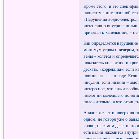
Кроме этого, и это специфи
пациенту в интенсивной тер
«Нарушения водно-электроли
интенсивно внутривенными п
привязан к капельнице, – не
Как определяется нарушение
минимум утром и вечером, то
вены – колется и определяетс
показатель кислотности кров
дескать, «коррекция»: если 
повышена – льют соду. Если
инсулин, если низкий – льют
интересное, что врачи вообщ
имеют ни малейшего понятия,
положительно, а что отрицат
Анализ же – это поверхностн
одном, не говоря уже о бан
крови, на самом деле, и это
есть калий находится внутри
определение калия в крови и