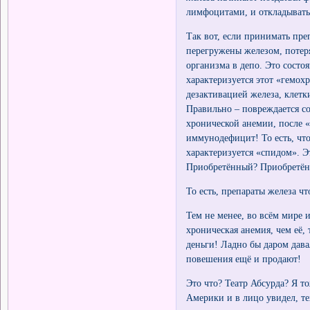
лимфоцитами, и откладывать
Так вот, если принимать пре
перегружены железом, потер
организма в депо. Это сост
характеризуется этот «гемо
дезактивацией железа, клет
Правильно – повреждается с
хронической анемии, после «
иммунодефицит! То есть, чт
характеризуется «спидом». Э
Приобретённый? Приобретё
То есть, препараты железа 
Тем не менее, во всём мире 
хроническая анемия, чем её,
деньги! Ладно бы даром дава
повешения ещё и продают!
Это что? Театр Абсурда? Я то
Америки и в лицо увидел, т