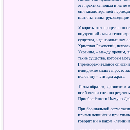
эта практика пошла и на не
они химиотерапией переводят
планеты, силы, руководящие 
Ускорить этот процесс и пос
внутренний смысл геноцидар
существа, идентичные нам с 
Христиан Раковский, человек
Украины, – между прочим, вр
такие существа, которые мог
[пренебрежительное описание
невидимые силы запросто за
половину – эти яды жрать.
Таком образом, «развитие» 
все болезни гоев посредств
Приобретённого Иммуно Де
При брониальной астме таки
применяющийся и при химиот
говорит ни о каком «лечени