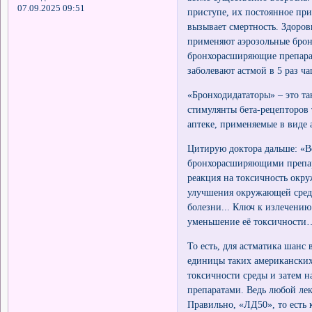
07.09.2025 09:51
приступе, их постоянное пр
вызывает смертность. Здоров
применяют аэрозольные брон
бронхорасширяющие препарат
заболевают астмой в 5 раз ча
«Бронходидататоры» – это та
стимулянты бета-рецепторов 
аптеке, применяемые в виде 
Цитирую доктора дальше: «В
бронхорасширяющими препарат
реакция на токсичность окр
улучшения окружающей среды
болезни... Ключ к излечению
уменьшение её токсичности
То есть, для астматика шанс 
единицы таких американских
токсичности среды и затем н
препаратами. Ведь любой лек
Правильно, «ЛД50», то есть