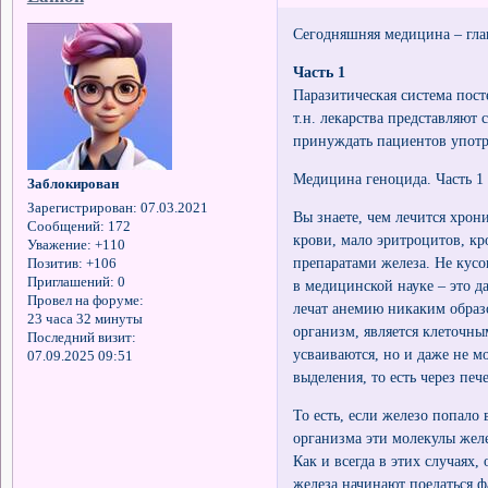
Сегодняшняя медицина – гла
Часть 1
Паразитическая система пос
т.н. лекарства представляют
принуждать пациентов употре
Медицина геноцида. Часть 1
Заблокирован
Зарегистрирован
: 07.03.2021
Вы знаете, чем лечится хрон
Сообщений:
172
крови, мало эритроцитов, к
Уважение:
+110
препаратами железа. Не кусок
Позитив:
+106
Приглашений:
0
в медицинской науке – это д
Провел на форуме:
лечат анемию никаким образо
23 часа 32 минуты
организм, является клеточным
Последний визит:
усваиваются, но и даже не 
07.09.2025 09:51
выделения, то есть через печ
То есть, если железо попало
организма эти молекулы жел
Как и всегда в этих случаях
железа начинают поедаться 