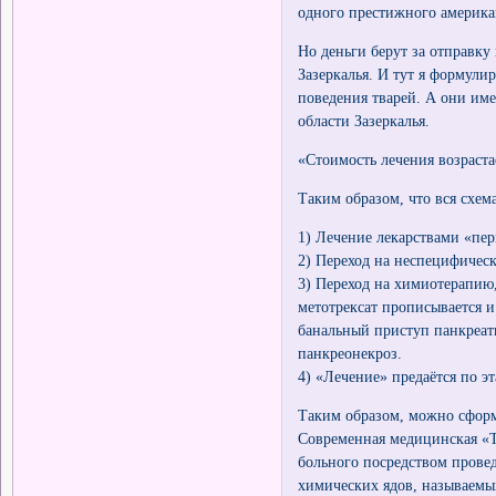
одного престижного америка
Но деньги берут за отправку 
Зазеркалья. И тут я формули
поведения тварей. А они им
области Зазеркалья.
«Стоимость лечения возраста
Таким образом, что вся схем
1) Лечение лекарствами «пер
2) Переход на неспецифичес
3) Переход на химиотерапию
метотрексат прописывается и
банальный приступ панкреат
панкреонекроз.
4) «Лечение» предаётся по э
Таким образом, можно сфор
Современная медицинская «Т
больного посредством провед
химических ядов, называемых