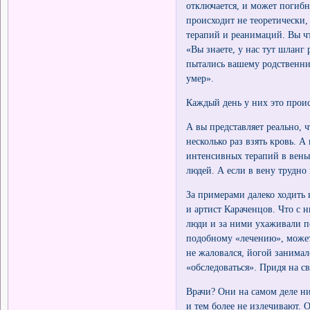
отключается, и может погибн
происходит не теоретически
терапий и реанимаций. Вы чт
«Вы знаете, у нас тут шланг
пытались вашему родственни
умер».
Каждый день у них это проис
А вы представляет реально, 
несколько раз взять кровь. А
интенсивных терапий в вены 
людей. А если в вену трудно
За примерами далеко ходить 
и артист Караченцов. Что с 
люди и за ними ухаживали по
подобному «лечению», может
не жаловался, йогой занимал
«обследоваться». Придя на с
Врачи? Они на самом деле ни
и тем более не излечивают.