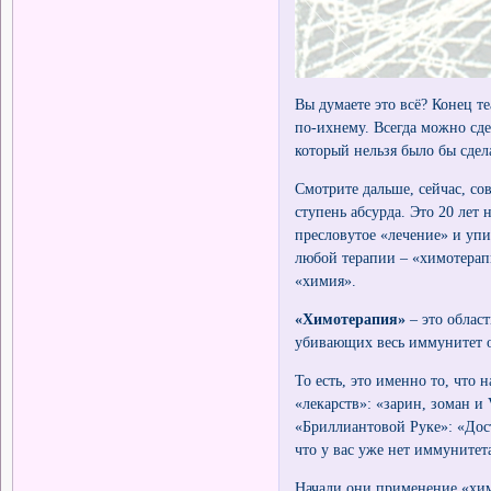
Вы думаете это всё? Конец т
по-ихнему. Всегда можно сде
который нельзя было бы сдел
Смотрите дальше, сейчас, со
ступень абсурда. Это 20 лет
пресловутое «лечение» и уп
любой терапии – «химотерапи
«химия».
«Химотерапия»
– это област
убивающих весь иммунитет о
То есть, это именно то, что 
«лекарств»: «зарин, зоман и
«Бриллиантовой Руке»: «Дост
что у вас уже нет иммунитет
Начали они применение «хими