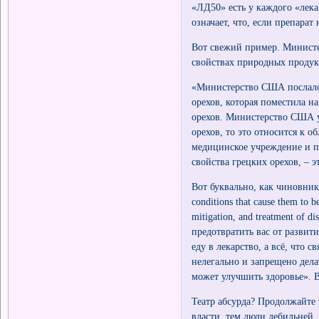
«ЛД50» есть у каждого «лека
означает, что, если препарат
Вот свежий пример. Министе
свойствах природных продук
«Министерство США послало
орехов, которая поместила н
орехов. Министерство США у
орехов, то это относится к о
медицинское учреждение и п
свойства грецких орехов, – э
Вот буквально, как чиновники
conditions that cause them to b
mitigation, and treatment of 
предотвратить вас от развит
еду в лекарство, а всё, что 
нелегально и запрещено делат
может улучшить здоровье». В
Театр абсурда? Продолжайте 
власти, тем люди дебильней.