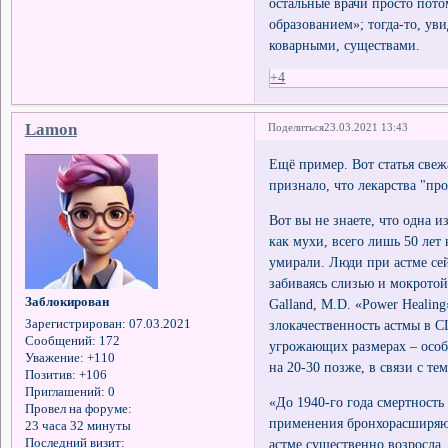
остальные врачи просто пото
образованием»; тогда-то, ув
коварными, существами.
+4
Lamon
Поделиться
23.03.2021 13:43
Ещё пример. Вот статья све
признало, что лекарства "пр
Вот вы не знаете, что одна и
как мухи, всего лишь 50 лет 
умирали. Люди при астме сей
забиваясь слизью и мокрото
Заблокирован
Galland, M.D. «Power Healing
злокачественность астмы в С
Зарегистрирован
: 07.03.2021
Сообщений:
172
угрожающих размерах – особ
Уважение:
+110
на 20-30 позже, в связи с те
Позитив:
+106
Приглашений:
0
«До 1940-го года смертность
Провел на форуме:
применения бронхорасширяющ
23 часа 32 минуты
астме существенно возросла
Последний визит: