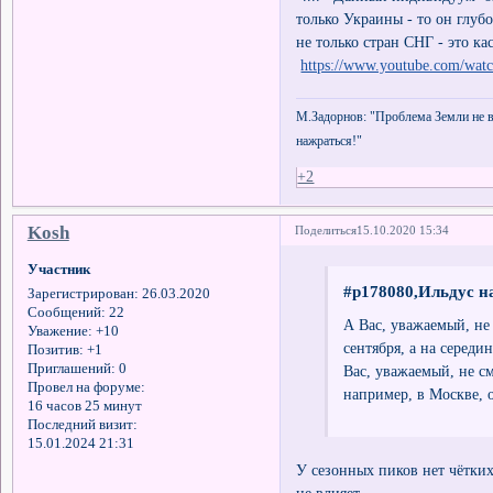
только Украины - то он глуб
не только стран СНГ - это к
https://www.youtube.com/wa
М.Задорнов: "Проблема Земли не в 
нажраться!"
+2
Kosh
Поделиться
15.10.2020 15:34
Участник
#p178080,Ильдус на
Зарегистрирован
: 26.03.2020
Сообщений:
22
А Вас, уважаемый, не
Уважение:
+10
сентября, а на середин
Позитив:
+1
Приглашений:
0
Вас, уважаемый, не см
Провел на форуме:
например, в Москве, 
16 часов 25 минут
Последний визит:
15.01.2024 21:31
У сезонных пиков нет чётких
не влияет.