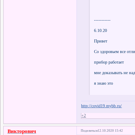
-----------
6.10.20
Привет
Со здоровьем все отл
прибор работает
мне доказывать не на
я знаю это
http://covid19.mybb.ru/
+2
Викторович
Поделиться
12.10.2020 15:42