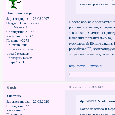
сами-то ролик смотре
Почётный ветеран
Зарегистрирован
: 23.08.2007
Просто борьба с адекватами
Откуда:
Новороссийск
роликов и троллей, которые
Пол:
Мужской
Сообщений:
21753
заваливают хламом. к при
Уважение:
+12547
в паблике поразительно то, 
Позитив:
+3273
москальский ВК вне закона.
Приглашений:
0
российская ГБ, контролирующ
Провел на форуме:
1 год 0 месяцев
устраивает и тех и других с
Последний визит:
Вчера 15:21
http://covid19.mybb.ru/
0
Kosh
Поделиться
15.10.2020 18:31
Участник
#p178093,Nik48 нап
Зарегистрирован
: 26.03.2020
Сообщений:
22
Более нелепого и мер
Уважение:
+10
сами-то ролик смотре
Позитив:
+1