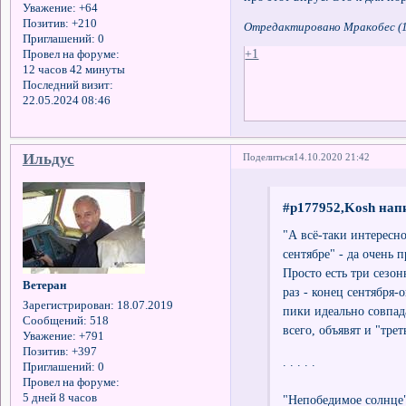
Уважение:
+64
Позитив:
+210
Отредактировано Мракобес (1
Приглашений:
0
+1
Провел на форуме:
12 часов 42 минуты
Последний визит:
22.05.2024 08:46
Ильдус
Поделиться
14.10.2020 21:42
#p177952,Kosh напи
"А всё-таки интересн
сентябре" - да очень 
Просто есть три сезон
Ветеран
раз - конец сентября-о
Зарегистрирован
: 18.07.2019
пики идеально совпад
Сообщений:
518
всего, объявят и "тре
Уважение:
+791
Позитив:
+397
. . . . .
Приглашений:
0
В.
Провел на форуме:
5 дней 8 часов
"Непобедимое солнце