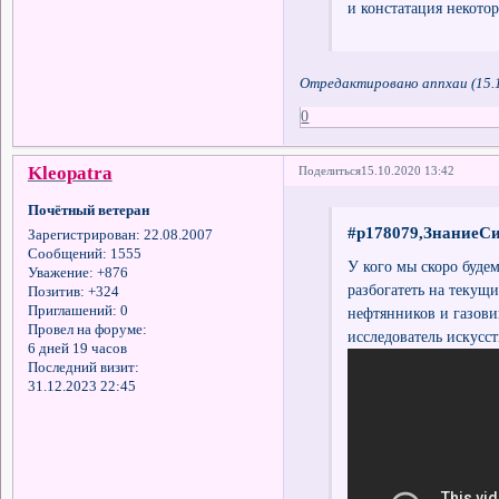
и констатация некотор
Отредактировано annxau (15.1
0
Kleopatra
Поделиться
15.10.2020 13:42
Почётный ветеран
#p178079,ЗнаниеСи
Зарегистрирован
: 22.08.2007
Сообщений:
1555
У кого мы скоро будем
Уважение:
+876
разбогатеть на текущи
Позитив:
+324
Приглашений:
0
нефтянников и газови
Провел на форуме:
исследователь искусс
6 дней 19 часов
Последний визит:
31.12.2023 22:45