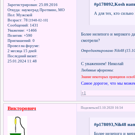
#p178092,Kosh напи
Зарегистрирован
: 25.09.2016
Откуда:
наукоград Протвино, МО
А для тех, кто сильно
Пол:
Мужской
Возраст:
78
[1948-02-10]
Сообщений:
1431
Уважение:
+1466
Более нелепого и мерзкого 
Позитив:
+590
смотрели?
Приглашений:
0
Провел на форуме:
Отредактировано Nik48 (15.10
2 месяца 15 дней
Последний визит:
25.01.2024 11:48
С уважением! Николай
Любимые афоризмы:
Знание некоторых принципов осво
Самое дорогое, что мы можем
+1
Викторович
Поделиться
15.10.2020 16:54
#p178093,Nik48 нап
Более нелепого и мер