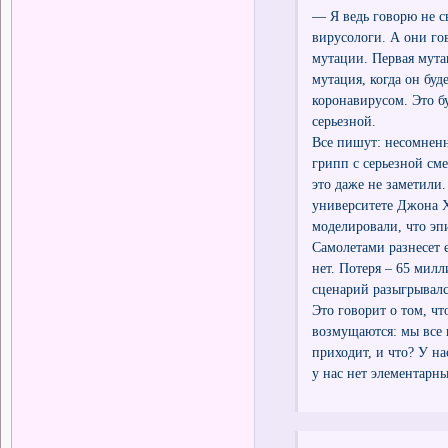
— Я ведь говорю не с
вирусологи. А они гов
мутации. Первая мутац
мутация, когда он буд
коронавирусом. Это б
серьезной.
Все пишут: несомненн
грипп с серьезной см
это даже не заметили.
университете Джона Х
моделировали, что эп
Самолетами разнесет е
нет. Потеря – 65 мил
сценарий разыгрывалс
Это говорит о том, ч
возмущаются: мы все 
приходит, и что? У на
у нас нет элементарн