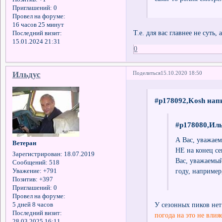
Приглашений:
0
Провел на форуме:
16 часов 25 минут
Т.е. для вас главнее не суть,
Последний визит:
15.01.2024 21:31
0
Ильдус
Поделиться
15.10.2020 18:50
#p178092,Kosh напи
#p178080,Иль
А Вас, уважаем
Ветеран
НЕ на конец сен
Зарегистрирован
: 18.07.2019
Вас, уважаемый
Сообщений:
518
году, например
Уважение:
+791
Позитив:
+397
Приглашений:
0
Провел на форуме:
У сезонных пиков нет
5 дней 8 часов
Последний визит:
погода на это не влия
28.03.2025 16:11