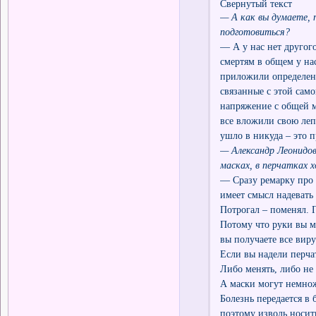
Свернутый текст
— А как вы думаете, 
подготовиться?
— А у нас нет другого
смертям в общем у на
приложили определен
связанные с этой сам
напряжение с общей м
все вложили свою леп
ушло в никуда – это 
— Александр Леонидов
масках, в перчатках 
— Сразу ремарку про 
имеет смысл надевать
Потрогал – поменял. 
Потому что руки вы м
вы получаете все виру
Если вы надели перчат
Либо менять, либо не 
А маски могут немнож
Болезнь передается в
поэтому изволь носить