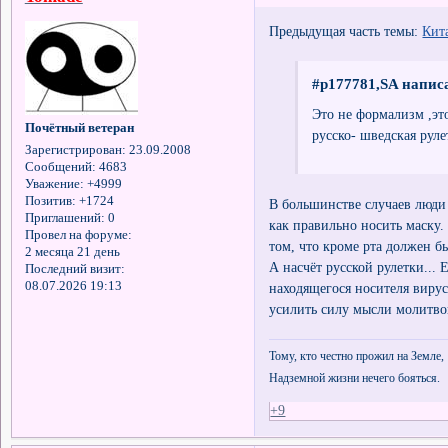
Предыдущая часть темы:
Кит
#p177781,SA написа
Это не формализм ,это
Почётный ветеран
русско- шведская руле
Зарегистрирован
: 23.09.2008
Сообщений:
4683
Уважение:
+4999
Позитив:
+1724
В большинстве случаев люди 
Приглашений:
0
как правильно носить маску.
Провел на форуме:
том, что кроме рта должен бы
2 месяца 21 день
А насчёт русской рулетки... 
Последний визит:
08.07.2026 19:13
находящегося носителя вирус
усилить силу мысли молитво
Тому, кто честно прожил на Земле,
Надземной жизни нечего бояться.
+9