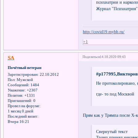
психиатрии и нарколо
Журнал "Психиатрия"
http://covid19.mybb.ru/
+1
SA
Поделиться
14.10.2020 09:43
Почётный ветеран
#p177995,Викторов
Зарегистрирован
: 22.10.2012
Пол:
Мужской
Не протоколировано, н
Сообщений:
1484
Уважение:
+2307
где- то под Москвой
Позитив:
+1331
Приглашений:
0
Провел на форуме:
1 месяц 0 дней
Прям как у Трямпа после Х-к
Последний визит:
Вчера 16:21
Свернутый текст
Трамп принял неизвес