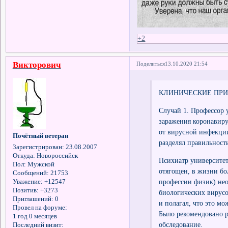
+2
Викторович
Поделиться
13.10.2020 21:54
КЛИНИЧЕСКИЕ ПР
Случай 1. Профессор у
заражения коронавиру
от вирусной инфекции
Почётный ветеран
разделял правильность
Зарегистрирован
: 23.08.2007
Откуда:
Новороссийск
Психиатр университет
Пол:
Мужской
отягощен, в жизни бол
Сообщений:
21753
профессии физик) не
Уважение:
+12547
Позитив:
+3273
биологических вирусо
Приглашений:
0
и полагал, что это мо
Провел на форуме:
Было рекомендовано р
1 год 0 месяцев
обследование.
Последний визит: