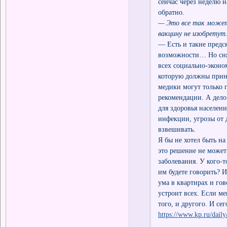
сейчас через неделю н
обратно.
— Это все так может 
вакцину не изобретут
— Есть и такие предс
возможности… Но снят
всех социально-эконо
которую должны прини
медики могут только го
рекомендации. А дело
для здоровья населени
инфекции, угрозы от д
взвешивать.
Я бы не хотел быть на
это решение не может
заболевания. У кого-
им будете говорить? И
ума в квартирах и го
устроит всех. Если ме
того, и другого. И се
https://www.kp.ru/dail