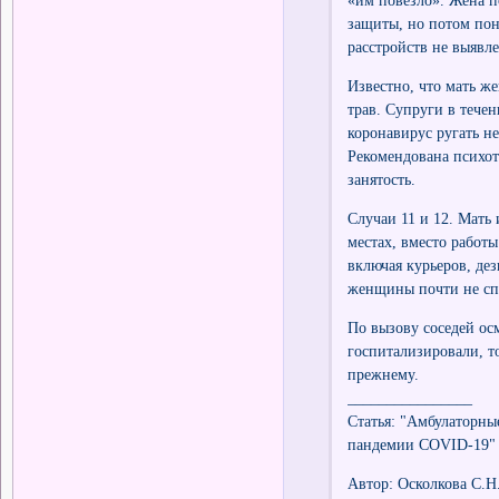
«им повезло». Жена п
защиты, но потом по
расстройств не выявле
Известно, что мать ж
трав. Супруги в течен
коронавирус ругать н
Рекомендована психот
занятость.
Случаи 11 и 12. Мать
местах, вместо работ
включая курьеров, д
женщины почти не спа
По вызову соседей ос
госпитализировали, то
прежнему.
________________
Статья: "Амбулаторны
пандемии COVID-19"
Автор: Осколкова С.