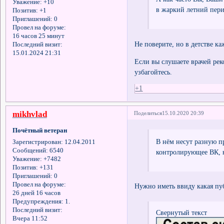
Уважение:
+10
в жаркий летний пери
Позитив:
+1
Приглашений:
0
Провел на форуме:
16 часов 25 минут
Не поверите, но в детстве к
Последний визит:
15.01.2024 21:31
Если вы слушаете врачей ре
узбагойтесь.
+1
mikhvlad
Поделиться
15.10.2020 20:39
Почётный ветеран
В нём несут разную п
Зарегистрирован
: 12.04.2011
Сообщений:
6540
контролирующее ВК, н
Уважение:
+7482
Позитив:
+131
Приглашений:
0
Провел на форуме:
Нужно иметь ввиду какая пуб
26 дней 16 часов
Предупреждения:
1.
Последний визит:
Свернутый текст
Вчера 11:52