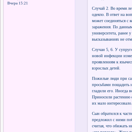
Вчера 15:21
Случай 2. Во время ле
одеяло. В ответ на во
может соединяться с 
заражения. По данным
университета, ранее у
высказываниях не отм
Случаи 5, 6. У супру
новой инфекции измен
проявлениям к язычес
взрослых детей.
Пожилые люди при сам
просьбами пощадить и
гладили его. Иногда в
Приносили растению ф
их мало интересовало
Сын обратился к част
предложил с ними поб
считая, что обижать н