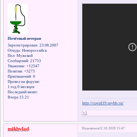
Почётный ветеран
Зарегистрирован
: 23.08.2007
Откуда:
Новороссийск
Пол:
Мужской
Сообщений:
21753
Уважение:
+12547
Позитив:
+3273
Приглашений:
0
Провел на форуме:
1 год 0 месяцев
Последний визит:
Вчера 15:21
http://covid19.mybb.ru/
+1
mikhvlad
Поделиться
12.10.2020 15:47