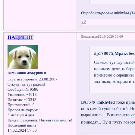
Отредактировано mikhvlad (14
+2
ПАЦИЕНТ
Поделиться
15.10.2020 06:00
#p178075,Мракобес
Сколько тут глупостей 
на самом деле, набер
помощник дежурного
примерно с середины, 
Зарегистрирован
: 23.08.2007
знатоков, которым и т
Откуда:
да тут рядом!
Сообщений:
9586
Уважение:
+4013
Позитив:
+13343
ВАГУФ
mikhvlad
тоже приве
Приглашений:
0
он в самой гуще событий. Н
Провел на форуме:
выразились... В интернете че
5 месяцев 4 дня
Предупреждения:
Низкая активность!
приводят... Ну и пусть говор
Последний визит:
14.02.2024 17:50