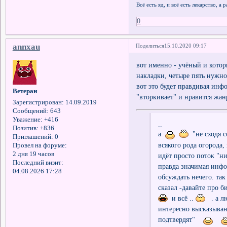
Всё есть яд, и всё есть лекарство, а
0
annxau
Поделиться
15.10.2020 09:17
вот именно - учёный и котор
накладки, четыре пять нужно
вот это будет правдивая инфо
Ветеран
"вторкивает" и нравится жанр
Зарегистрирован
: 14.09.2019
Сообщений:
643
Уважение:
+416
..
Позитив:
+836
а
"не сходя со
Приглашений:
0
всякого рода огорода,
Провел на форуме:
2 дня 19 часов
идёт просто поток "ни
Последний визит:
правда значимая инфор
04.08.2026 17:28
обсуждать нечего. так
сказал -давайте про б
и всё ..
. а л
интересно высказыва
подтвердят"