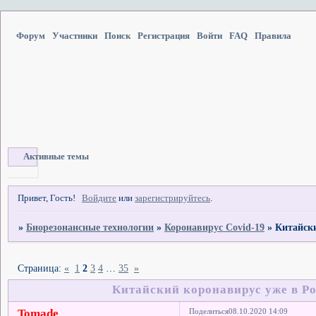
Форум
Участники
Поиск
Регистрация
Войти
FAQ
Правила
Активные темы
Привет, Гость!
Войдите
или
зарегистрируйтесь
.
»
Биорезонансные технологии
»
Коронавирус Covid-19
»
Китайски
Страница:
«
1
2
3
4
…
35
»
Китайский коронавирус уже в Ро
Tomade
Поделиться
08.10.2020 14:09