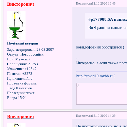
Викторович
Поделиться
12.10.2020 13:40
#p177988,SA написа
Во Франции нашли сп
Почётный ветеран
ковидофрения обостряется )
Зарегистрирован
: 23.08.2007
Откуда:
Новороссийск
...
Пол:
Мужской
Интересно, а если также пост
Сообщений:
21753
Уважение:
+12547
Позитив:
+3273
http://covid19.mybb.ru/
Приглашений:
0
Провел на форуме:
0
1 год 0 месяцев
Последний визит:
Вчера 15:21
Викторович
Поделиться
12.10.2020 14:29
Не протоколировано, но я, вс