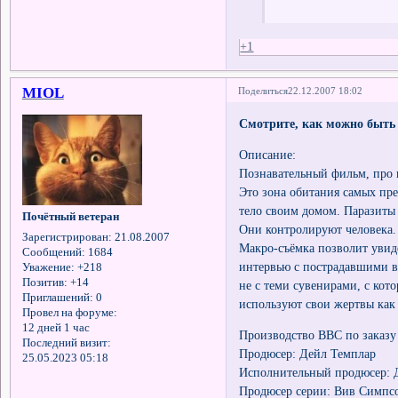
+1
MIOL
Поделиться
22.12.2007 18:02
Смотрите, как можно быть
Описание:
Познавательный фильм, про 
Это зона обитания самых пр
тело своим домом. Паразиты
Почётный ветеран
Они контролируют человека.
Зарегистрирован
: 21.08.2007
Макро-съёмка позволит увид
Сообщений:
1684
интервью с пострадавшими в
Уважение:
+218
Позитив:
+14
не с теми сувенирами, с кот
Приглашений:
0
используют свои жертвы как 
Провел на форуме:
12 дней 1 час
Производство BBC по заказу 
Последний визит:
Продюсер: Дейл Темплар
25.05.2023 05:18
Исполнительный продюсер: 
Продюсер серии: Вив Симпс