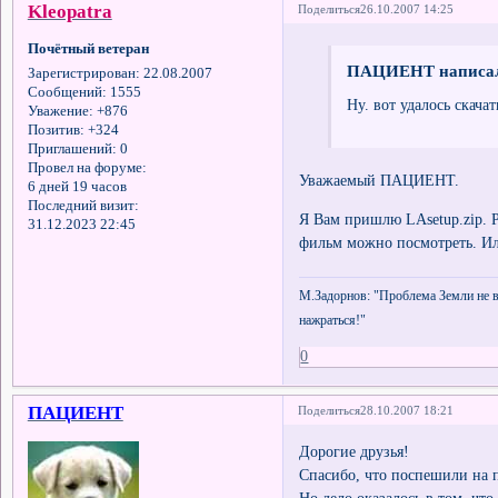
Kleopatra
Поделиться
26.10.2007 14:25
Почётный ветеран
ПАЦИЕНТ написал
Зарегистрирован
: 22.08.2007
Сообщений:
1555
Ну. вот удалось скачат
Уважение:
+876
Позитив:
+324
Приглашений:
0
Провел на форуме:
Уважаемый ПАЦИЕНТ.
6 дней 19 часов
Последний визит:
Я Вам пришлю LAsetup.zip. Р
31.12.2023 22:45
фильм можно посмотреть. Ил
М.Задорнов: "Проблема Земли не в 
нажраться!"
0
ПАЦИЕНТ
Поделиться
28.10.2007 18:21
Дорогие друзья!
Спасибо, что поспешили на 