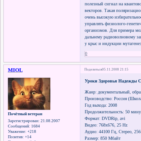
полезный сигнал на квантов
векторов. Такая поляризаци
очень высокую избирательно
управлять физиолого-генети
организмов. Для примера м
дальнему радиоволновому за
у крыс и индукции мутагенеза
0
MIOL
Поделиться
05.11.2008 21:15
Уроки Здоровья Надежды С
Жанр: документальный, обра
Производство: Россия (Школ
Год выхода: 2008
Продолжительность: 50 мину
Почётный ветеран
Формат: DVDRip, avi
Зарегистрирован
: 21.08.2007
Видео: 768х676, 25 Hz
Сообщений:
1684
Аудио: 44100 Гц, Стерео, 25
Уважение:
+218
Позитив:
+14
Размер: 850 Мбайт