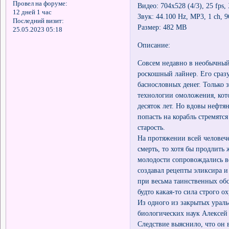
Провел на форуме:
Видео: 704х528 (4/3), 25 fps
12 дней 1 час
Звук: 44.100 Hz, MP3, 1 ch, 9
Последний визит:
Размер: 482 MB
25.05.2023 05:18
Описание:
Совсем недавно в необычный
роскошный лайнер. Его сразу
баснословных денег. Только з
технологии омоложения, кот
десяток лет. Но вдовы нефтя
попасть на корабль стремятс
старость.
На протяжении всей человеч
смерть, то хотя бы продлит
молодости сопровождались в
создавал рецепты эликсира и
при весьма таинственных обс
будто какая-то сила строго о
Из одного из закрытых урал
биологических наук Алексей
Следствие выяснило, что он