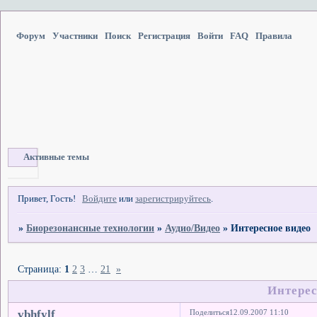
Форум
Участники
Поиск
Регистрация
Войти
FAQ
Правила
Активные темы
Привет, Гость!
Войдите
или
зарегистрируйтесь
.
»
Биорезонансные технологии
»
Аудио/Видео
»
Интересное видео
Страница:
1
2
3
…
21
»
Интерес
vbhfylf
Поделиться
12.09.2007 11:10