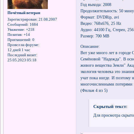
Год выхода: 2008
Продолжительность: 50 мину
Почётный ветеран
Формат: DVDRip, avi
Зарегистрирован
: 21.08.2007
Видео: 768х676, 25 Hz
Сообщений:
1684
Аудио: 44100 Гц, Стерео, 25
Уважение:
+218
Позитив:
+14
Размер: 700 MB
Приглашений:
0
Провел на форуме:
Описание:
12 дней 1 час
Вот уже много лет в городе
Последний визит:
Семёновой "Надежда". В осн
25.05.2023 05:18
живого вещества Земли" Ака
экология человека это знани
учат пока нигде. И поэтому 
многочисленными потерями з
(Фильм 4 из 5)
Скрытый текст:
Для просмотра скрыто