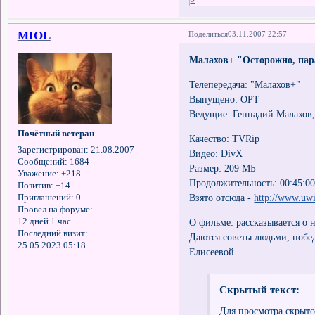
MIOL
Поделиться
03.11.2007 22:57
Малахов+ "Осторожно, пар
Телепередача: "Малахов+"
Выпущено: ОРТ
Ведущие: Геннадий Малахов,
Почётный ветеран
Качество: TVRip
Зарегистрирован
: 21.08.2007
Видео: DivX
Сообщений:
1684
Размер: 209 МБ
Уважение:
+218
Продолжительность: 00:45:0
Позитив:
+14
Взято отсюда -
http://www.uwi
Приглашений:
0
Провел на форуме:
12 дней 1 час
О фильме: рассказывается о 
Последний визит:
Даются советы людьми, побе
25.05.2023 05:18
Елисеевой.
Скрытый текст:
Для просмотра скрыто