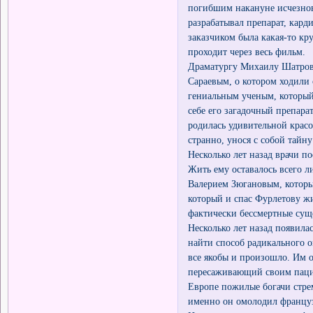
погибшим накануне исчезнов
разрабатывал препарат, кар
заказчиком была какая-то кр
проходит через весь фильм.
Драматургу Михаилу Шатрову
Сараевым, о котором ходили 
гениальным ученым, который 
себе его загадочный препара
родилась удивительной красот
странно, унося с собой тайн
Несколько лет назад врачи 
Жить ему оставалось всего л
Валерием Зюгановым, которы
который и спас Фурлетову жи
фактически бессмертные суще
Несколько лет назад появил
найти способ радикального о
все якобы и произошло. Им 
пересаживающий своим пацие
Европе пожилые богачи стрем
именно он омолодил француз