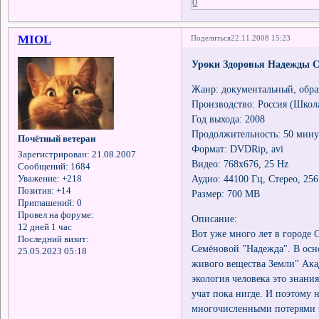
0
MIOL
Поделиться
22.11.2008 15:23
Уроки Здоровья Надежды С
Жанр: документальный, обра
Производство: Россия (Школ
Год выхода: 2008
Продолжительность: 50 мину
Почётный ветеран
Формат: DVDRip, avi
Зарегистрирован
: 21.08.2007
Видео: 768х676, 25 Hz
Сообщений:
1684
Аудио: 44100 Гц, Стерео, 25
Уважение:
+218
Позитив:
+14
Размер: 700 MB
Приглашений:
0
Провел на форуме:
Описание:
12 дней 1 час
Вот уже много лет в городе
Последний визит:
Семёновой "Надежда". В осн
25.05.2023 05:18
живого вещества Земли" Ака
экология человека это знани
учат пока нигде. И поэтому 
многочисленными потерями з