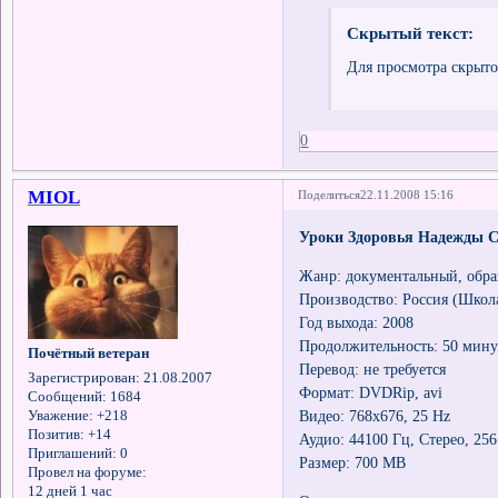
Скрытый текст:
Для просмотра скрыто
0
MIOL
Поделиться
22.11.2008 15:16
Уроки Здоровья Надежды С
Жанр: документальный, обра
Производство: Россия (Школ
Год выхода: 2008
Продолжительность: 50 мину
Почётный ветеран
Перевод: не требуется
Зарегистрирован
: 21.08.2007
Формат: DVDRip, avi
Сообщений:
1684
Видео: 768х676, 25 Hz
Уважение:
+218
Позитив:
+14
Аудио: 44100 Гц, Стерео, 25
Приглашений:
0
Размер: 700 MB
Провел на форуме:
12 дней 1 час