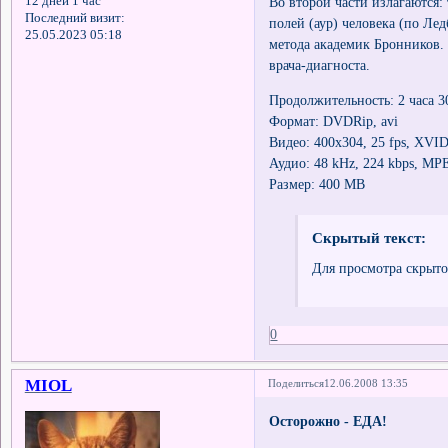
12 дней 1 час
Во второй части излагаются:
Последний визит:
полей (аур) человека (по Ле
25.05.2023 05:18
метода академик Бронников.
врача-диагноста.
Продолжительность: 2 часа 
Формат: DVDRip, avi
Видео: 400x304, 25 fps, XVI
Аудио: 48 kHz, 224 kbps, MPE
Размер: 400 MB
Скрытый текст:
Для просмотра скрыто
0
MIOL
Поделиться
12.06.2008 13:35
Осторожно - ЕДА!