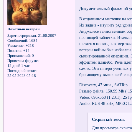
Документальный фильм об у
В отдаленном местечке на ю
Их задача - изучить ряд уди
Почётный ветеран
Анджелесе таинственным об
Зарегистрирован
: 21.08.2007
настоящей таблетки. Италья
Сообщений:
1684
пытается понять, как мертвая
Уважение:
+218
ветеран войны был избавлен
Позитив:
+14
сымитированной операции. 
Приглашений:
0
Провел на форуме:
эффектом плацебо. Речь иде
12 дней 1 час
самих. Эти пятеро ученных 
Последний визит:
бросающему вызов всей сов
25.05.2023 05:18
Discovery, 47 мин., SATRip
Размер файла: 150.99 Mb ( 15
Video: 696x568 (1.23:1), 25 fp
Audio: RUS 48 kHz, MPEG Laye
Скрытый текст:
Для просмотра скрыто