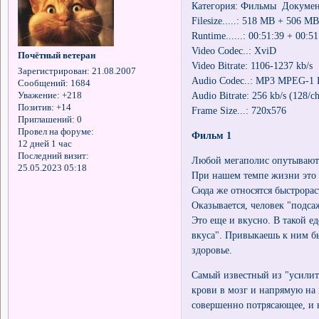
Категория: Фильмы Докуме
Filesize.....: 518 MB + 506 M
Runtime......: 00:51:39 + 00:5
Video Codec..: XviD
Почётный ветеран
Video Bitrate: 1106-1237 kb/s
Зарегистрирован
: 21.08.2007
Audio Codec..: MP3 MPEG-1 
Сообщений:
1684
Audio Bitrate: 256 kb/s (128/c
Уважение:
+218
Позитив:
+14
Frame Size...: 720x576
Приглашений:
0
Провел на форуме:
Фильм 1
12 дней 1 час
Последний визит:
Любой мегаполис опутывают с
25.05.2023 05:18
При нашем темпе жизни это 
Сюда же относятся быстрора
Оказывается, человек "подса
Это еще и вкусно. В такой е
вкуса". Привыкаешь к ним бы
здоровье.
Самый известный из "усилит
крови в мозг и напрямую на н
совершенно потрясающее, и н