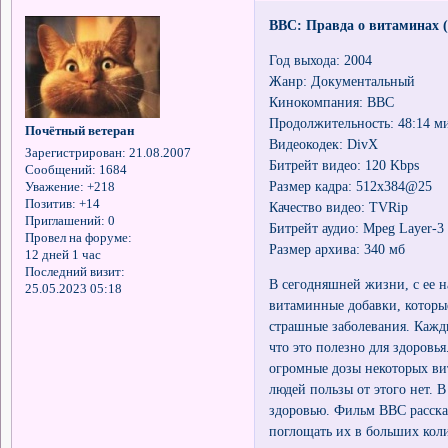
BBC: Правда о витаминах 
Год выхода: 2004
Жанр: Документальный
Кинокомпания: BBC
Продолжительность: 48:14 м
Почётный ветеран
Видеокодек: DivX
Зарегистрирован
: 21.08.2007
Битрейт видео: 120 Kbps
Сообщений:
1684
Размер кадра: 512x384@25
Уважение:
+218
Позитив:
+14
Качество видео: TVRip
Приглашений:
0
Битрейт аудио: Mpeg Layer-3
Провел на форуме:
Размер архива: 340 мб
12 дней 1 час
Последний визит:
В сегодняшней жизни, с ее 
25.05.2023 05:18
витаминные добавки, которы
страшные заболевания. Каж
что это полезно для здоровь
огромные дозы некоторых ви
людей пользы от этого нет. В
здоровью. Фильм ВВС рассказ
поглощать их в больших коли