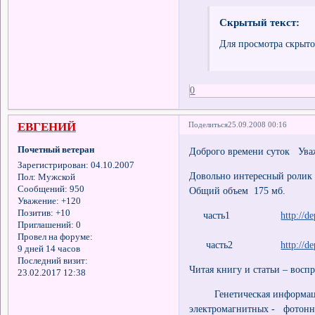
Скрытый текст:
Для просмотра скрыто
0
ЕВГЕНИЙ
Поделиться
25.09.2008 00:16
Почетный ветеран
Доброго времени суток Ува
Зарегистрирован
: 04.10.2007
Довольно интересный ролик
Пол:
Мужской
Сообщений:
950
Общий объем 175 мб.
Уважение:
+120
Позитив:
+10
часть1
http://d
Приглашений:
0
Провел на форуме:
часть2
http://d
9 дней 14 часов
Последний визит:
Читая книгу и статьи – восп
23.02.2017 12:38
Генетическая информация 
электромагнитных - фотонн