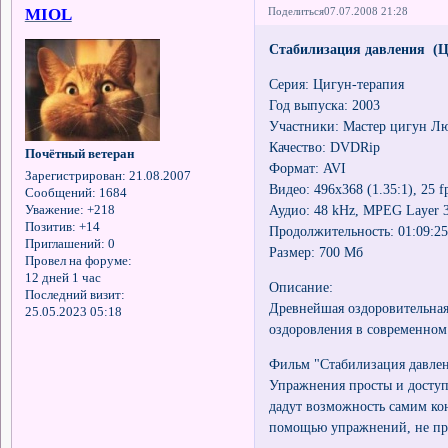
MIOL
Поделиться
07.07.2008 21:28
Стабилизация давления (Ц
Серия: Цигун-терапия
Год выпуска: 2003
Участники: Мастер цигун Л
Качество: DVDRip
Почётный ветеран
Формат: AVI
Зарегистрирован
: 21.08.2007
Видео: 496x368 (1.35:1), 25 fp
Сообщений:
1684
Аудио: 48 kHz, MPEG Layer 3,
Уважение:
+218
Позитив:
+14
Продолжительность: 01:09:2
Приглашений:
0
Размер: 700 Мб
Провел на форуме:
12 дней 1 час
Описание:
Последний визит:
Древнейшая оздоровительная
25.05.2023 05:18
оздоровления в современном
Фильм "Стабилизация давлен
Упражнения просты и доступ
дадут возможность самим ко
помощью упражнений, не при