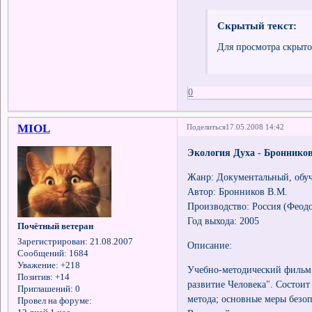
Скрытый текст:
Для просмотра скрыто
0
MIOL
Поделиться
17.05.2008 14:42
Экология Духа - Броннико
Жанр: Документальный, об
Автор: Бронников В.М.
Производство: Россия (Феод
Год выхода: 2005
Почётный ветеран
Зарегистрирован
: 21.08.2007
Описание:
Сообщений:
1684
Уважение:
+218
Учебно-методический фильм 
Позитив:
+14
развитие Человека". Состоит
Приглашений:
0
метода; основные меры безо
Провел на форуме: