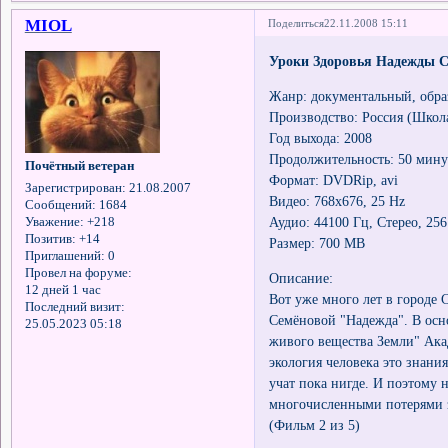
MIOL
Поделиться
22.11.2008 15:11
Уроки Здоровья Надежды С
Жанр: документальный, обра
Производство: Россия (Школ
Год выхода: 2008
Продолжительность: 50 мину
Почётный ветеран
Формат: DVDRip, avi
Зарегистрирован
: 21.08.2007
Видео: 768х676, 25 Hz
Сообщений:
1684
Аудио: 44100 Гц, Стерео, 25
Уважение:
+218
Позитив:
+14
Размер: 700 MB
Приглашений:
0
Провел на форуме:
Описание:
12 дней 1 час
Вот уже много лет в городе
Последний визит:
Семёновой "Надежда". В осн
25.05.2023 05:18
живого вещества Земли" Ака
экология человека это знани
учат пока нигде. И поэтому 
многочисленными потерями з
(Фильм 2 из 5)