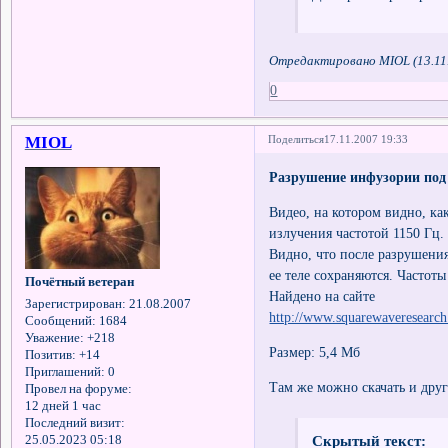
Отредактировано MIOL (13.11.
0
MIOL
Поделиться
17.11.2007 19:33
Разрушение инфузории под
Видео, на котором видно, к
излучения частотой 1150 Гц.
Видно, что после разрушени
ее теле сохраняются. Частот
Почётный ветеран
Найдено на сайте
Зарегистрирован
: 21.08.2007
http://www.squarewaveresearc
Сообщений:
1684
Уважение:
+218
Размер: 5,4 Мб
Позитив:
+14
Приглашений:
0
Там же можно скачать и друг
Провел на форуме:
12 дней 1 час
Последний визит:
Скрытый текст:
25.05.2023 05:18