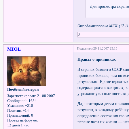
Для просмотра скрыто
Отредактировано MIOL (17.11.
0
MIOL
Поделиться
20.11.2007 23:15
Правда о прививках
В странах бывшего СССР сло
прививок больше, чем во все
результатам. Кроме ядовитых
содержащихся в вакцинах, к
Почётный ветеран
угрожают ужасные поствакц
Зарегистрирован
: 21.08.2007
Сообщений:
1684
Да, некоторым детям привив
Уважение:
+218
результат, к каждому ребёнк
Позитив:
+14
определение состояния его 
Приглашений:
0
Провел на форуме:
первые часы их жизни — нев
12 дней 1 час