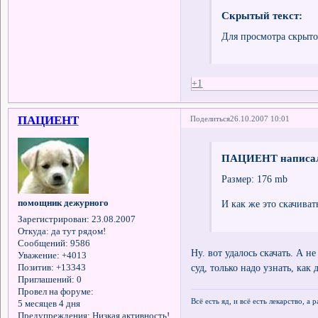
Скрытый текст:
Для просмотра скрыто
+1
ПАЦИЕНТ
Поделиться
26.10.2007 10:01
ПАЦИЕНТ написал
Размер: 176 mb
помощник дежурного
И как же это скачиват
Зарегистрирован
: 23.08.2007
Откуда:
да тут рядом!
Сообщений:
9586
Ну. вот удалось скачать. А н
Уважение:
+4013
суд, только надо узнать, как 
Позитив:
+13343
Приглашений:
0
Провел на форуме:
Всё есть яд, и всё есть лекарство, а
5 месяцев 4 дня
Предупреждения:
Низкая активность!