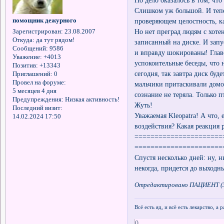
Но дело оказалось в том, что
Слишком уж большой. И тепе
помощник дежурного
проверяющем целостность, ка
Но нет преград людям с хот
Зарегистрирован
: 23.08.2007
Откуда:
да тут рядом!
записанный на диске. И запус
Сообщений:
9586
и вправду шокированы! Главе
Уважение:
+4013
успокоительные беседы, что 
Позитив:
+13343
сегодня, так завтра диск буд
Приглашений:
0
Провел на форуме:
мальчики притаскивали домой
5 месяцев 4 дня
сознание не теряла. Только 
Предупреждения:
Низкая активность!
Жуть!
Последний визит:
Уважаемая Kleopatra! А что,
14.02.2024 17:50
воздействия? Какая реакция 
======================
======================
Спустя несколько дней: ну, н
некогда, придется до выходны
Отредактировано ПАЦИЕНТ (30
Всё есть яд, и всё есть лекарство, а
0